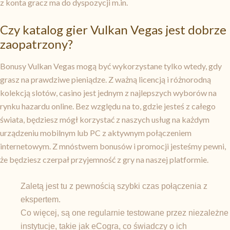
z konta gracz ma do dyspozycji m.in.
Czy katalog gier Vulkan Vegas jest dobrze
zaopatrzony?
Bonusy Vulkan Vegas mogą być wykorzystane tylko wtedy, gdy
grasz na prawdziwe pieniądze. Z ważną licencją i różnorodną
kolekcją slotów, casino jest jednym z najlepszych wyborów na
rynku hazardu online. Bez względu na to, gdzie jesteś z całego
świata, będziesz mógł korzystać z naszych usług na każdym
urządzeniu mobilnym lub PC z aktywnym połączeniem
internetowym. Z mnóstwem bonusów i promocji jesteśmy pewni,
że będziesz czerpał przyjemność z gry na naszej platformie.
Zaletą jest tu z pewnością szybki czas połączenia z
ekspertem.
Co więcej, są one regularnie testowane przez niezależne
instytucje, takie jak eCogra, co świadczy o ich