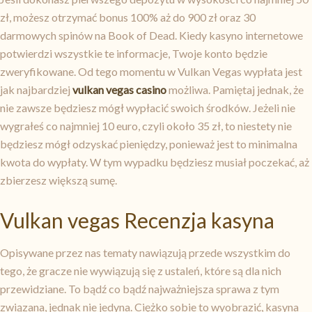
zł, możesz otrzymać bonus 100% aż do 900 zł oraz 30
darmowych spinów na Book of Dead. Kiedy kasyno internetowe
potwierdzi wszystkie te informacje, Twoje konto będzie
zweryfikowane. Od tego momentu w Vulkan Vegas wypłata jest
jak najbardziej
vulkan vegas casino
możliwa. Pamiętaj jednak, że
nie zawsze będziesz mógł wypłacić swoich środków. Jeżeli nie
wygrałeś co najmniej 10 euro, czyli około 35 zł, to niestety nie
będziesz mógł odzyskać pieniędzy, ponieważ jest to minimalna
kwota do wypłaty. W tym wypadku będziesz musiał poczekać, aż
zbierzesz większą sumę.
Vulkan vegas Recenzja kasyna
Opisywane przez nas tematy nawiązują przede wszystkim do
tego, że gracze nie wywiązują się z ustaleń, które są dla nich
przewidziane. To bądź co bądź najważniejsza sprawa z tym
związana, jednak nie jedyna. Ciężko sobie to wyobrazić, kasyna