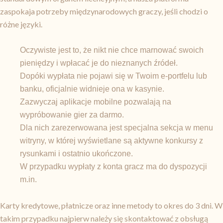
zaspokaja potrzeby międzynarodowych graczy, jeśli chodzi o
różne języki.
Oczywiste jest to, że nikt nie chce marnować swoich
pieniędzy i wpłacać je do nieznanych źródeł.
Dopóki wypłata nie pojawi się w Twoim e-portfelu lub
banku, oficjalnie widnieje ona w kasynie.
Zazwyczaj aplikacje mobilne pozwalają na
wypróbowanie gier za darmo.
Dla nich zarezerwowana jest specjalna sekcja w menu
witryny, w której wyświetlane są aktywne konkursy z
rysunkami i ostatnio ukończone.
W przypadku wypłaty z konta gracz ma do dyspozycji
m.in.
Karty kredytowe, płatnicze oraz inne metody to okres do 3 dni. W
takim przypadku najpierw należy się skontaktować z obsługą