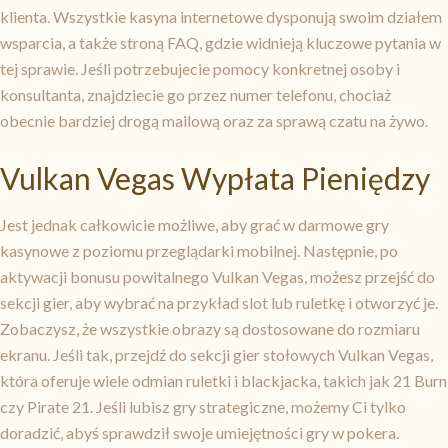
klienta. Wszystkie kasyna internetowe dysponują swoim działem
wsparcia, a także stroną FAQ, gdzie widnieją kluczowe pytania w
tej sprawie. Jeśli potrzebujecie pomocy konkretnej osoby i
konsultanta, znajdziecie go przez numer telefonu, chociaż
obecnie bardziej drogą mailową oraz za sprawą czatu na żywo.
Vulkan Vegas Wypłata Pieniędzy
Jest jednak całkowicie możliwe, aby grać w darmowe gry
kasynowe z poziomu przeglądarki mobilnej. Następnie, po
aktywacji bonusu powitalnego Vulkan Vegas, możesz przejść do
sekcji gier, aby wybrać na przykład slot lub ruletkę i otworzyć je.
Zobaczysz, że wszystkie obrazy są dostosowane do rozmiaru
ekranu. Jeśli tak, przejdź do sekcji gier stołowych Vulkan Vegas,
która oferuje wiele odmian ruletki i blackjacka, takich jak 21 Burn
czy Pirate 21. Jeśli lubisz gry strategiczne, możemy Ci tylko
doradzić, abyś sprawdził swoje umiejętności gry w pokera.