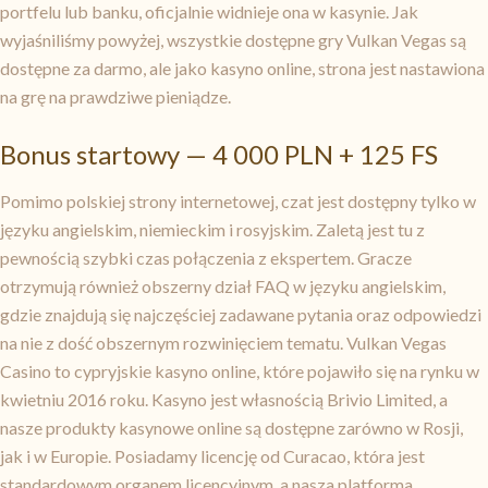
portfelu lub banku, oficjalnie widnieje ona w kasynie. Jak
wyjaśniliśmy powyżej, wszystkie dostępne gry Vulkan Vegas są
dostępne za darmo, ale jako kasyno online, strona jest nastawiona
na grę na prawdziwe pieniądze.
Bonus startowy — 4 000 PLN + 125 FS
Pomimo polskiej strony internetowej, czat jest dostępny tylko w
języku angielskim, niemieckim i rosyjskim. Zaletą jest tu z
pewnością szybki czas połączenia z ekspertem. Gracze
otrzymują również obszerny dział FAQ w języku angielskim,
gdzie znajdują się najczęściej zadawane pytania oraz odpowiedzi
na nie z dość obszernym rozwinięciem tematu. Vulkan Vegas
Casino to cypryjskie kasyno online, które pojawiło się na rynku w
kwietniu 2016 roku. Kasyno jest własnością Brivio Limited, a
nasze produkty kasynowe online są dostępne zarówno w Rosji,
jak i w Europie. Posiadamy licencję od Curacao, która jest
standardowym organem licencyjnym, a nasza platforma