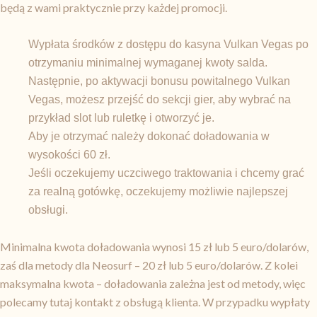
będą z wami praktycznie przy każdej promocji.
Wypłata środków z dostępu do kasyna Vulkan Vegas po
otrzymaniu minimalnej wymaganej kwoty salda.
Następnie, po aktywacji bonusu powitalnego Vulkan
Vegas, możesz przejść do sekcji gier, aby wybrać na
przykład slot lub ruletkę i otworzyć je.
Aby je otrzymać należy dokonać doładowania w
wysokości 60 zł.
Jeśli oczekujemy uczciwego traktowania i chcemy grać
za realną gotówkę, oczekujemy możliwie najlepszej
obsługi.
Minimalna kwota doładowania wynosi 15 zł lub 5 euro/dolarów,
zaś dla metody dla Neosurf – 20 zł lub 5 euro/dolarów. Z kolei
maksymalna kwota – doładowania zależna jest od metody, więc
polecamy tutaj kontakt z obsługą klienta. W przypadku wypłaty