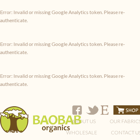
Error: Invalid or missing Google Analytics token. Please re-
authenticate.
Error: Invalid or missing Google Analytics token. Please re-
authenticate.
Error: Invalid or missing Google Analytics token. Please re-
authenticate.
ABOUT US
OUR FABRIC
WHOLESALE
CONTACT U