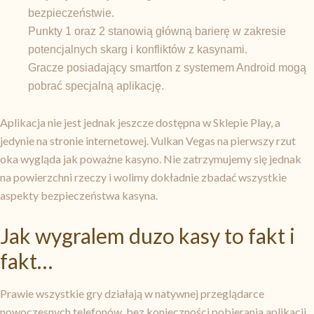
bezpieczeństwie.
Punkty 1 oraz 2 stanowią główną barierę w zakresie
potencjalnych skarg i konfliktów z kasynami.
Gracze posiadający smartfon z systemem Android mogą
pobrać specjalną aplikację.
Aplikacja nie jest jednak jeszcze dostępna w Sklepie Play, a
jedynie na stronie internetowej. Vulkan Vegas na pierwszy rzut
oka wygląda jak poważne kasyno. Nie zatrzymujemy się jednak
na powierzchni rzeczy i wolimy dokładnie zbadać wszystkie
aspekty bezpieczeństwa kasyna.
Jak wygralem duzo kasy to fakt i
fakt…
Prawie wszystkie gry działają w natywnej przeglądarce
nowoczesnych telefonów, bez konieczności pobierania aplikacji.