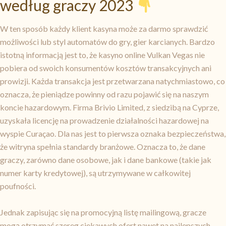
według graczy 2023
W ten sposób każdy klient kasyna może za darmo sprawdzić
możliwości lub styl automatów do gry, gier karcianych. Bardzo
istotną informacją jest to, że kasyno online Vulkan Vegas nie
pobiera od swoich konsumentów kosztów transakcyjnych ani
prowizji. Każda transakcja jest przetwarzana natychmiastowo, co
oznacza, że pieniądze powinny od razu pojawić się na naszym
koncie hazardowym. Firma Brivio Limited, z siedzibą na Cyprze,
uzyskała licencję na prowadzenie działalności hazardowej na
wyspie Curaçao. Dla nas jest to pierwsza oznaka bezpieczeństwa,
że witryna spełnia standardy branżowe. Oznacza to, że dane
graczy, zarówno dane osobowe, jak i dane bankowe (takie jak
numer karty kredytowej), są utrzymywane w całkowitej
poufności.
Jednak zapisując się na promocyjną listę mailingową, gracze
mogą otrzymać szereg ciekawych ofert nawet na najlepszych