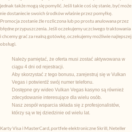
jednak także mogą się pomylić. Jeśli takie coś się stanie, być może
nie dostaniecie swoich środków właśnie przez pomyłkę.
Promocja zostanie źle rozliczona lub po prostu anulowana przez
błędne przypuszczenia. Jeśli oczekujemy uczciwego traktowania
i chcemy grać za realną gotówkę, oczekujemy możliwie najlepszej
obsługi.
Należy pamiętać, że oferta musi zostać aktywowana w
ciągu 4 dni od rejestracji.
Aby skorzystać z tego bonusu, zarejestruj się w Vulkan
Vegas i potwierdź swój numer telefonu.
Dostępne gry wideo Vulkan Vegas kasyno są również
zdecydowanie interesujące dla wielu osób.
Nasz zespół wsparcia składa się z profesjonalistów,
którzy są w tej dziedzinie od wielu lat.
Karty Visa i MasterCard, portfele elektroniczne Skrill, Neteller