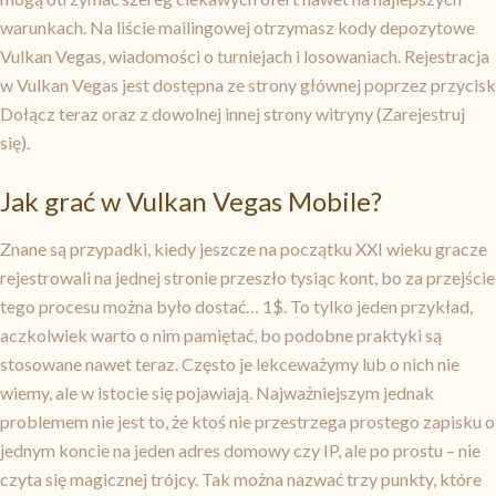
warunkach. Na liście mailingowej otrzymasz kody depozytowe
Vulkan Vegas, wiadomości o turniejach i losowaniach. Rejestracja
w Vulkan Vegas jest dostępna ze strony głównej poprzez przycisk
Dołącz teraz oraz z dowolnej innej strony witryny (Zarejestruj
się).
Jak grać w Vulkan Vegas Mobile?
Znane są przypadki, kiedy jeszcze na początku XXI wieku gracze
rejestrowali na jednej stronie przeszło tysiąc kont, bo za przejście
tego procesu można było dostać… 1$. To tylko jeden przykład,
aczkolwiek warto o nim pamiętać, bo podobne praktyki są
stosowane nawet teraz. Często je lekceważymy lub o nich nie
wiemy, ale w istocie się pojawiają. Najważniejszym jednak
problemem nie jest to, że ktoś nie przestrzega prostego zapisku o
jednym koncie na jeden adres domowy czy IP, ale po prostu – nie
czyta się magicznej trójcy. Tak można nazwać trzy punkty, które