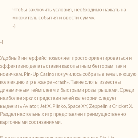
Чтобы заключить условия, необходимо нажать на
множитель события и ввести сумму.
-}
-}
Удобный интерфейс позволяет просто ориентироваться и
эффективно делать ставки как опытным бетторам, так и
новичкам. Pin-Up Casino получилось собрать впечатляющую
коллекцию игр в жанре «crash». Такие слоты известны
динамичным геймплеем и быстрыми розыгрышами. Среди
наиболее ярких представителей категории следует
выделить Aviator, Jet X, Plinko, Space XY, Zeppelin и Cricket X.
Раздел настольных игр представлен преимущественно
карточными состязаниями.
Еще одно привлекательное предложение в Pin-Up —