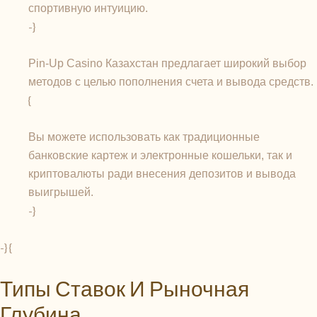
спортивную интуицию.
-}
Pin-Up Casino Казахстан предлагает широкий выбор
методов с целью пополнения счета и вывода средств.
{
Вы можете использовать как традиционные
банковские картеж и электронные кошельки, так и
криптовалюты ради внесения депозитов и вывода
выигрышей.
-}
-} {
Типы Ставок И Рыночная
Глубина