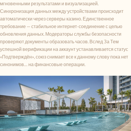
мгновенными результатами и визуализацией.
Синхронизация данных между устройствами происходит
автоматически через серверы казино. Единственное
требование — стабильное интернет-соединение с целью
обновления данных. Модераторы службы безопасности
проверяют документы образовать часов. Вслед За Тем
успешной верификации на аккаунт устанавливается статус
«Подтверждён», союз снимает все к данному слову пока нет
синонимов… на финансовые операции.