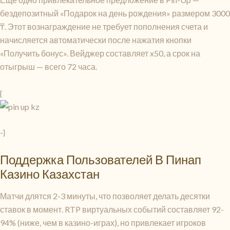
бездепозитный «Подарок на день рождения» размером 3000
₸. Этот вознаграждение не требует пополнения счета и
начисляется автоматически после нажатия кнопки
«Получить бонус». Вейджер составляет x50, а срок на
отыгрыш — всего 72 часа.
{
-}
Поддержка Пользователей В Пинап
Казино Казахстан
Матчи длятся 2-3 минуты, что позволяет делать десятки
ставок в момент. RTP виртуальных событий составляет 92-
94% (ниже, чем в казино-играх), но привлекает игроков