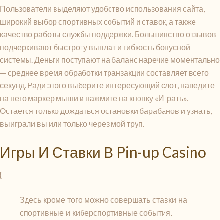
Пользователи выделяют удобство использования сайта,
широкий выбор спортивных событий и ставок, а также
качество работы службы поддержки. Большинство отзывов
подчеркивают быстроту выплат и гибкость бонусной
системы. Деньги поступают на баланс наречие моментально
— среднее время обработки транзакции составляет всего
секунд. Ради этого выберите интересующий слот, наведите
на него маркер мыши и нажмите на кнопку «Играть».
Остается только дождаться остановки барабанов и узнать,
выиграли вы или только через мой труп.
Игры И Ставки В Pin-up Casino
{
Здесь кроме того можно совершать ставки на
спортивные и киберспортивные события.