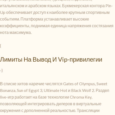
итальянском и арабском языках. Букмекерская контора Pin-
Up обеспечивает доступ к наиболее крупным спортивным
событиям. Платформа устанавливает высокие
коэффициенты, поднимая единица напряжения состязания
нота максимума.
{
Лимиты На Вывод И Vip-привилегии
-}
В списке хитов наречие числятся Gates of Olympus, Sweet
Bonanza, Sun of Egypt 3, Ultimate Hot и Black Wolf 2. Раздел
live-игр работает на базе технологии Chroma Key,
позволяющей интегрировать дилеров в виртуальные
окружения с дополненной реальностью. Трансляции