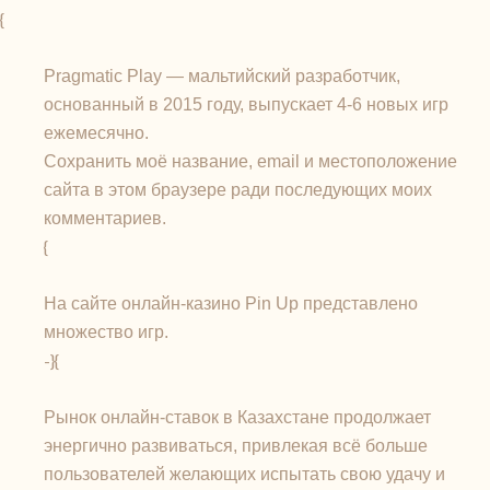
{
Pragmatic Play — мальтийский разработчик,
основанный в 2015 году, выпускает 4-6 новых игр
ежемесячно.
Сохранить моё название, email и местоположение
сайта в этом браузере ради последующих моих
комментариев.
{
На сайте онлайн-казино Pin Up представлено
множество игр.
-}{
Рынок онлайн-ставок в Казахстане продолжает
энергично развиваться, привлекая всё больше
пользователей желающих испытать свою удачу и