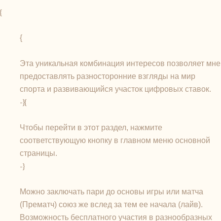
{
{
Эта уникальная комбинация интересов позволяет мне
предоставлять разносторонние взгляды на мир
спорта и развивающийся участок цифровых ставок.
-}{
Чтобы перейти в этот раздел, нажмите
соответствующую кнопку в главном меню основной
страницы.
-}
Можно заключать пари до основы игры или матча
(Прематч) союз же вслед за тем ее начала (лайв).
Возможность бесплатного участия в разнообразных