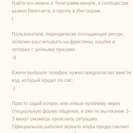
Найти его можно в Телеграмм-канале, в сообществе
казино Вконтакте, в группе в Инстаграм.
{
Пользователи, периодически посещающие ресурс,
исполин рассчитывать на фриспины, кэшбек и
лотереи с ценными призами.
-}{
Ежели выбрали телефон, нужно предполагает ввести
код, который придет по смс.
-}
Просто задай вопрос или опиши проблему через
специальную форму общения, и уже по вытекание 2–
3 минут сможешь прояснить ситуацию.
Официальное рабочее зеркало клуба предоставляет