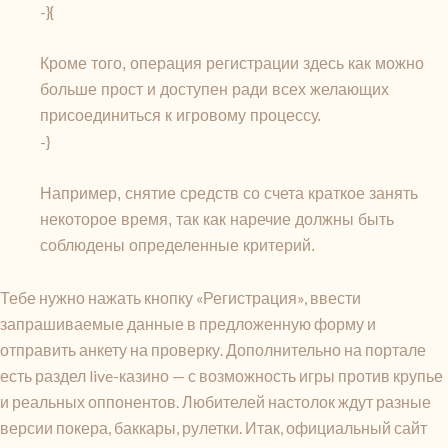
-}{
Кроме того, операция регистрации здесь как можно
больше прост и доступен ради всех желающих
присоединиться к игровому процессу.
-}
Например, снятие средств со счета краткое занять
некоторое время, так как наречие должны быть
соблюдены определенные критерий.
Тебе нужно нажать кнопку «Регистрация», ввести
запрашиваемые данные в предложенную форму и
отправить анкету на проверку. Дополнительно на портале
есть раздел live-казино — с возможность игры против крупье
и реальных оппонентов. Любителей настолок ждут разные
версии покера, баккары, рулетки. Итак, официальный сайт