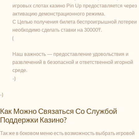
игровых слотах казино Pin Up предоставляется через
активацию демонстрационного режима.
С Целью получения билета беспроигрышной лотереи
необходимо сделать ставки на 30000₸.
{
Наш важность — предоставление удовольствия и
развлечений в безопасной и ответственной игорной
среде.
-}
-}
Как Можно Связаться Со Службой
Поддержки Казино?
Так же в боковом меню есть возможность выбрать игровой