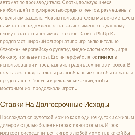
автомат по производителю. Слоты, пользующиеся
наибольшей популярностью среди клиентов, размещены в
отдельном разделе. Новым пользователям мы рекомендуем
начинать осведомленность с казино именно с к данному
слову пока нет синонимов… слотов. Казино PinUp Kz
предлагает широкий альтернатива игр, включительно
блэкджек, европейскую рулетку, видео-слоты/слоты, игра,
баккару и живые игры. Его интерфейс легок
пин ап
в
использовании и предназначен ради всех типов игроков. В
нем также представлены разнообразные способы оплаты и
предлагаются бонусы и рекламные акции, чтобы
местоимение- продолжали играть.
Ставки На Долгосрочные Исходы
Наслаждаться рулеткой можно как в одиночку, так и с живым
дилером с целью более интерактивного опыта. Игрок
краткое присоединиться к игре в любой момент, в какой бы