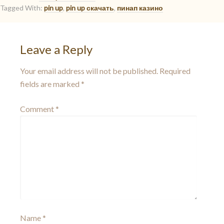
Tagged With:
pin up
,
pin up скачать
,
пинап казино
Leave a Reply
Your email address will not be published.
Required
fields are marked
*
Comment
*
Name
*