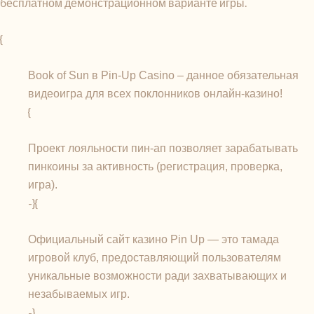
бесплатном демонстрационном варианте игры.
{
Book of Sun в Pin-Up Casino – данное обязательная
видеоигра для всех поклонников онлайн-казино!
{
Проект лояльности пин-ап позволяет зарабатывать
пинкоины за активность (регистрация, проверка,
игра).
-}{
Официальный сайт казино Pin Up — это тамада
игровой клуб, предоставляющий пользователям
уникальные возможности ради захватывающих и
незабываемых игр.
-}