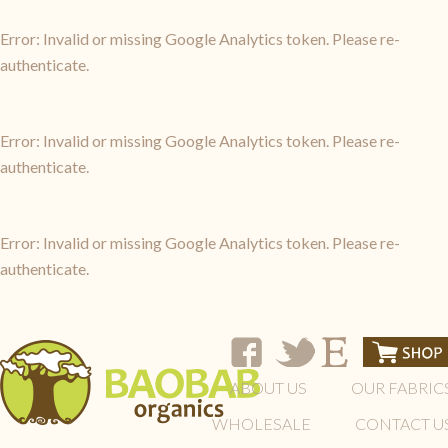
Error: Invalid or missing Google Analytics token. Please re-
authenticate.
Error: Invalid or missing Google Analytics token. Please re-
authenticate.
Error: Invalid or missing Google Analytics token. Please re-
authenticate.
ABOUT US
OUR FABRIC
WHOLESALE
CONTACT U