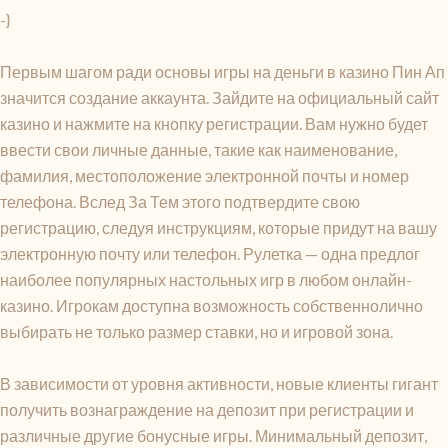
-}
Первым шагом ради основы игры на деньги в казино Пин Ап
значится создание аккаунта. Зайдите на официальный сайт
казино и нажмите на кнопку регистрации. Вам нужно будет
ввести свои личные данные, такие как наименование,
фамилия, местоположение электронной почты и номер
телефона. Вслед За Тем этого подтвердите свою
регистрацию, следуя инструкциям, которые придут на вашу
электронную почту или телефон. Рулетка — одна предлог
наиболее популярных настольных игр в любом онлайн-
казино. Игрокам доступна возможность собственнолично
выбирать не только размер ставки, но и игровой зона.
В зависимости от уровня активности, новые клиенты гигант
получить вознаграждение на депозит при регистрации и
различные другие бонусные игры. Минимальный депозит,