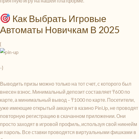
приятную игру на нашей платформе.
Как Выбрать Игровые
Автоматы Новичкам В 2025
{
-}
Выводить призы можно только на тот счет, с которого был
внесен взнос. Минимальный депозит составляет ₸600 по
карте, а минимальный вывод – ₸1000 по карте. Посетители,
уже имеющие открытый аккаунт в казино PinUp, не проводят
повторную регистрацию в скачанном приложении. Они
просто заходят в игровой профиль, используя свой никнейм
и пароль. Все ставки проводятся виртуальными фишками в