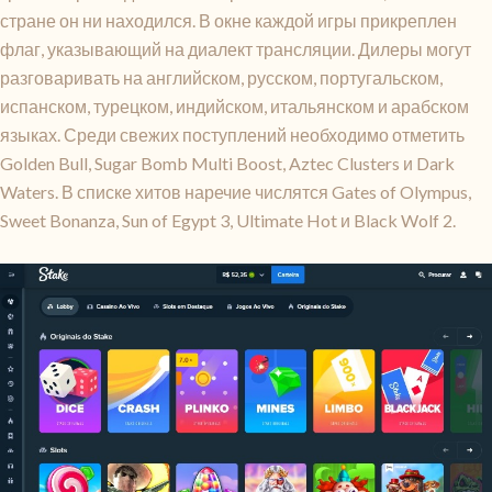
стране он ни находился. В окне каждой игры прикреплен
флаг, указывающий на диалект трансляции. Дилеры могут
разговаривать на английском, русском, португальском,
испанском, турецком, индийском, итальянском и арабском
языках. Среди свежих поступлений необходимо отметить
Golden Bull, Sugar Bomb Multi Boost, Aztec Clusters и Dark
Waters. В списке хитов наречие числятся Gates of Olympus,
Sweet Bonanza, Sun of Egypt 3, Ultimate Hot и Black Wolf 2.