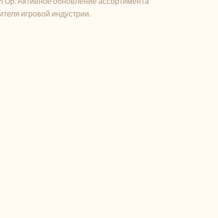
in Up. Активное обновление ассортимента
ителя игровой индустрии.