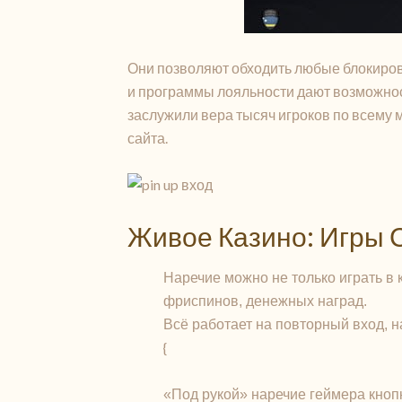
Они позволяют обходить любые блокиров
и программы лояльности дают возможнос
заслужили вера тысяч игроков по всему м
сайта.
Живое Казино: Игры
Наречие можно не только играть в 
фриспинов, денежных наград.
Всё работает на повторный вход, н
{
«Под рукой» наречие геймера кноп