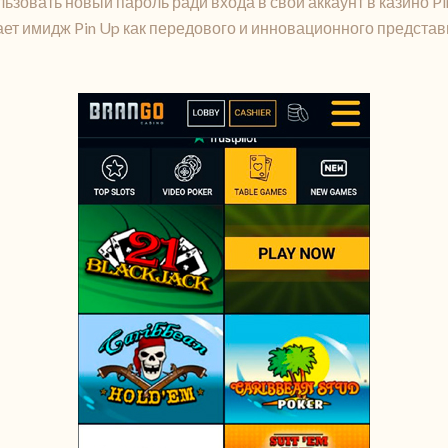
зовать новый пароль ради входа в свой аккаунт в казино P
т имидж Pin Up как передового и инновационного представ