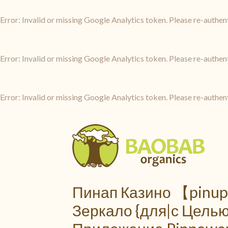
Error: Invalid or missing Google Analytics token. Please re-authen
Error: Invalid or missing Google Analytics token. Please re-authen
Error: Invalid or missing Google Analytics token. Please re-authen
Пинап Казино 【pinup
Зеркало {для|с Цель