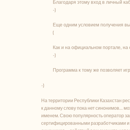
Благодаря этому вход в личный каб
-}
Еще одним условием получения вы
{
Как и на официальном портале, н
-}
Программа к тому же позволяет игр
-}
На территории Республики Казахстан рес
к данному слову пока нет синонимов… м
именем. Свою популярность оператор за
сертифицированными разработчиками и п