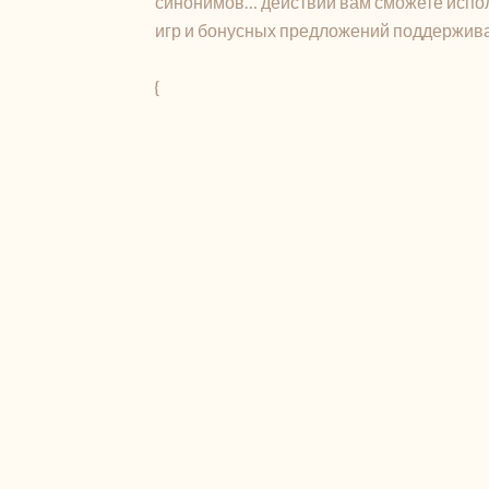
синонимов… действий вам сможете исполь
игр и бонусных предложений поддерживае
{