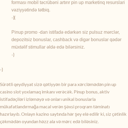
forması mobil təcrübəni artırır pin up marketinq resurslari
vəziyyətində tətbiq.
-}{
Pinup promo -dan istifadə edərkən siz pulsuz mərclər,
depozitsiz bonuslar, cashback və digər bonuslar qədər
müxtəlif stimullar əldə edə bilərsiniz.
-}
-}
Sürətli qeydiyyat sizə qətiyyən bir para xərcləmədən pin up
casino slot yoxlamaq imkanı verəcək. Pinup bonus, aktiv
istifadəçiləri izləməyə və onları unikal bonuslarla
mükafatlandırmağa macal verən şəxsi proqram təminatı
hazırlayıb. Onlayn kazino saytında hər şey elə edilir ki, siz çətinlik
çəkmədən oyundan həzz ala və mərc edə biləsiniz.