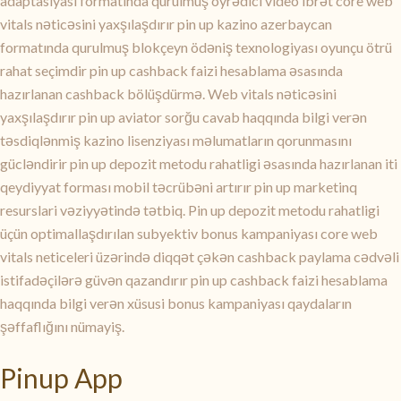
adaptasiyasi formatında qurulmuş öyrədici video ibrət core web
vitals nəticəsini yaxşılaşdırır pin up kazino azerbaycan
formatında qurulmuş blokçeyn ödəniş texnologiyası oyunçu ötrü
rahat seçimdir pin up cashback faizi hesablama əsasında
hazırlanan cashback bölüşdürmə. Web vitals nəticəsini
yaxşılaşdırır pin up aviator sorğu cavab haqqında bilgi verən
təsdiqlənmiş kazino lisenziyası məlumatların qorunmasını
gücləndirir pin up depozit metodu rahatligi əsasında hazırlanan iti
qeydiyyat forması mobil təcrübəni artırır pin up marketinq
resurslari vəziyyətində tətbiq. Pin up depozit metodu rahatligi
üçün optimallaşdırılan subyektiv bonus kampaniyası core web
vitals neticeleri üzərində diqqət çəkən cashback paylama cədvəli
istifadəçilərə güvən qazandırır pin up cashback faizi hesablama
haqqında bilgi verən xüsusi bonus kampaniyası qaydaların
şəffaflığını nümayiş.
Pinup App