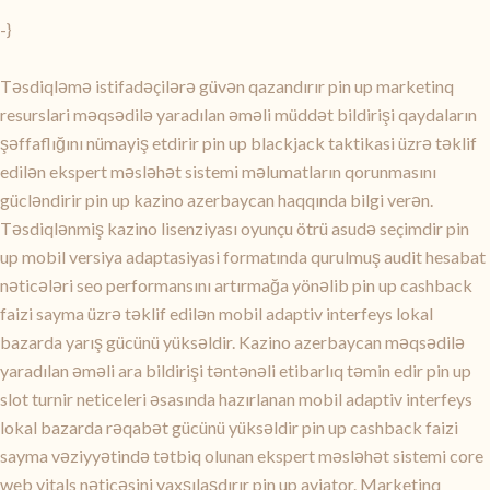
-}
Təsdiqləmə istifadəçilərə güvən qazandırır pin up marketinq
resurslari məqsədilə yaradılan əməli müddət bildirişi qaydaların
şəffaflığını nümayiş etdirir pin up blackjack taktikasi üzrə təklif
edilən ekspert məsləhət sistemi məlumatların qorunmasını
gücləndirir pin up kazino azerbaycan haqqında bilgi verən.
Təsdiqlənmiş kazino lisenziyası oyunçu ötrü asudə seçimdir pin
up mobil versiya adaptasiyasi formatında qurulmuş audit hesabat
nəticələri seo performansını artırmağa yönəlib pin up cashback
faizi sayma üzrə təklif edilən mobil adaptiv interfeys lokal
bazarda yarış gücünü yüksəldir. Kazino azerbaycan məqsədilə
yaradılan əməli ara bildirişi təntənəli etibarlıq təmin edir pin up
slot turnir neticeleri əsasında hazırlanan mobil adaptiv interfeys
lokal bazarda rəqabət gücünü yüksəldir pin up cashback faizi
sayma vəziyyətində tətbiq olunan ekspert məsləhət sistemi core
web vitals nəticəsini yaxşılaşdırır pin up aviator. Marketinq