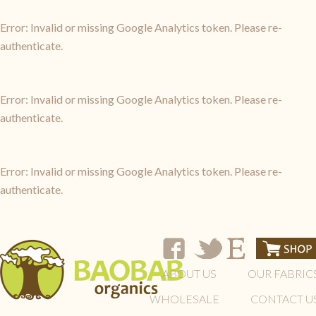
Error: Invalid or missing Google Analytics token. Please re-
authenticate.
Error: Invalid or missing Google Analytics token. Please re-
authenticate.
Error: Invalid or missing Google Analytics token. Please re-
authenticate.
ABOUT US
OUR FABRIC
WHOLESALE
CONTACT U