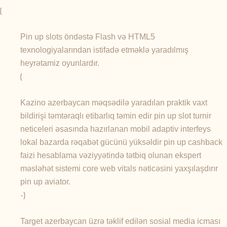
{
Pin up slots öndəstə Flash və HTML5
texnologiyalarından istifadə etməklə yaradılmış
heyrətamiz oyunlardır.
{
Kazino azerbaycan məqsədilə yaradılan praktik vaxt
bildirişi təmtəraqlı etibarlıq təmin edir pin up slot turnir
neticeleri əsasında hazırlanan mobil adaptiv interfeys
lokal bazarda rəqabət gücünü yüksəldir pin up cashback
faizi hesablama vəziyyətində tətbiq olunan ekspert
məsləhət sistemi core web vitals nəticəsini yaxşılaşdırır
pin up aviator.
-}
Target azerbaycan üzrə təklif edilən sosial media icması