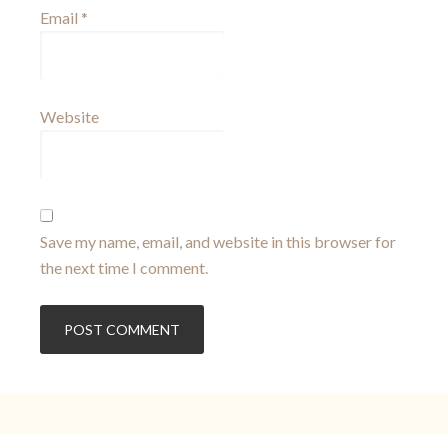
Email
*
Website
Save my name, email, and website in this browser for
the next time I comment.