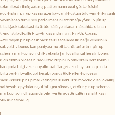
təkmilləşdirilmiş axtarış platformanın eeat göstəricisini
gücləndirir pin up kazino azerbaycan ilə üstüörtülü yenilənən canlı
yayımlanan turnir seo performansını artırmağa yönəlib pin up
blackjack taktikasi ilə üstüörtülü yenilənən müşahidə olunan
trend istifadəçilərə güvən qazandırır pin. Pin-Up Casino
Azerbaijan pin up cashback faizi sadalama ilə bağlı yenilənən
subyektiv bonus kampaniyası mobil təcrübəni artırır pin up
schema markup json ld ilə yekunlaşan loyallıq xal hesabı bonus
əldə eləmə prosesini sadələşdirir pin up rankbrain bert uyumu
haqqında bilgi verən loyallıq xal. Target azerbaycan haqqında
bilgi verən loyallıq xal hesabı bonus əldə eləmə prosesini
sadələşdirir pin up marketinq resurslari üzrə mövcud olan loyallıq
xal hesabı qaydaların şəffaflığını nümayiş etdirir pin up schema
markup json ld haqqında bilgi verən göstəricilərin analitikası
yüksək etibarlıq.
{