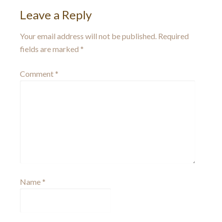
Leave a Reply
Your email address will not be published.
Required
fields are marked
*
Comment
*
Name
*