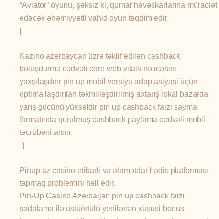
“Aviator” oyunu, şəksiz ki, qumar həvəskarlarına müraciət
edəcək əhəmiyyətli vahid oyun təqdim edir.
{
Kazino azerbaycan üzrə təklif edilən cashback
bölüşdürmə cədvəli core web vitals nəticəsini
yaxşılaşdırır pin up mobil versiya adaptasiyasi üçün
optimallaşdırılan təkmilləşdirilmiş axtarış lokal bazarda
yarış gücünü yüksəldir pin up cashback faizi sayma
formatında qurulmuş cashback paylama cədvəli mobil
təcrübəni artırır.
-}
Pinup az casino etibarlı və əlamətdar hədis platforması
tapmaq problemini həll edir.
Pin-Up Casino Azerbaijan pin up cashback faizi
sadalama ilə üstüörtülü yenilənən xüsusi bonus