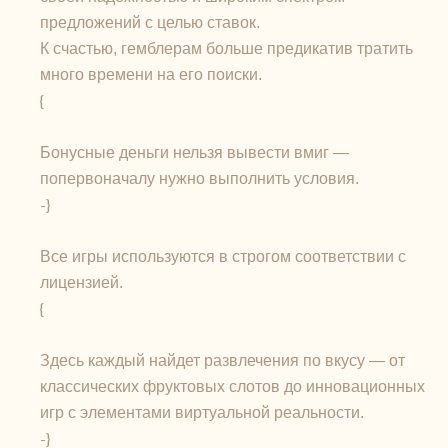
предложений с целью ставок.
К счастью, гемблерам больше предикатив тратить
много времени на его поиски.
{
Бонусные деньги нельзя вывести вмиг —
попервоначалу нужно выполнить условия.
-}
Все игры используются в строгом соответствии с
лицензией.
{
Здесь каждый найдет развлечения по вкусу — от
классических фруктовых слотов до инновационных
игр с элементами виртуальной реальности.
-}