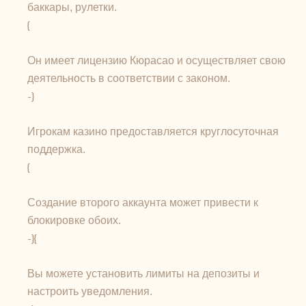
баккары, рулетки.
{
Он имеет лицензию Кюрасао и осуществляет свою
деятельность в соответствии с законом.
-}
Игрокам казино предоставляется круглосуточная
поддержка.
{
Создание второго аккаунта может привести к
блокировке обоих.
-}{
Вы можете установить лимиты на депозиты и
настроить уведомления.