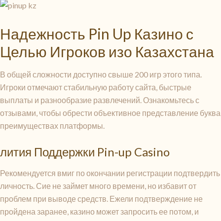
Надежность Pin Up Казино с
Целью Игроков изо Казахстана
В общей сложности доступно свыше 200 игр этого типа.
Игроки отмечают стабильную работу сайта, быстрые
выплаты и разнообразие развлечений. Ознакомьтесь с
отзывами, чтобы обрести объективное представление буква
преимуществах платформы.
лития Поддержки Pin-up Casino
Рекомендуется вмиг по окончании регистрации подтвердить
личность. Сие не займет много времени, но избавит от
проблем при выводе средств. Ежели подтверждение не
пройдена заранее, казино может запросить ее потом, и