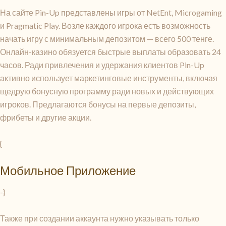
На сайте Pin-Up представлены игры от NetEnt, Microgaming
и Pragmatic Play. Возле каждого игрока есть возможность
начать игру с минимальным депозитом — всего 500 тенге.
Онлайн-казино обязуется быстрые выплаты образовать 24
часов. Ради привлечения и удержания клиентов Pin-Up
активно использует маркетинговые инструменты, включая
щедрую бонусную программу ради новых и действующих
игроков. Предлагаются бонусы на первые депозиты,
фрибеты и другие акции.
{
Мобильное Приложение
-}
Также при создании аккаунта нужно указывать только