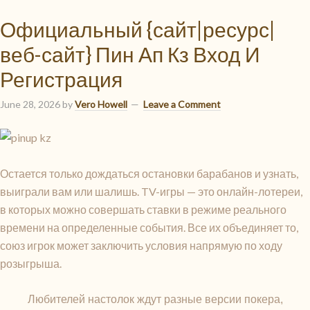
Официальный {сайт|ресурс|
веб-сайт} Пин Ап Кз Вход И
Регистрация
June 28, 2026
by
Vero Howell
Leave a Comment
Остается только дождаться остановки барабанов и узнать,
выиграли вам или шалишь. TV-игры — это онлайн-лотереи,
в которых можно совершать ставки в режиме реального
времени на определенные события. Все их объединяет то,
союз игрок может заключить условия напрямую по ходу
розыгрыша.
Любителей настолок ждут разные версии покера,