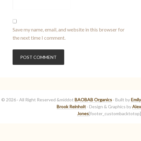
Save my name, email, and website in this browser for
the next time I comment.
© 2026 · All Right Reserved &middot
BAOBAB Organics
· Built by
Emily
Brook Reinholt
· Design & Graphics by
Alex
Jones
[footer_custombacktotop]