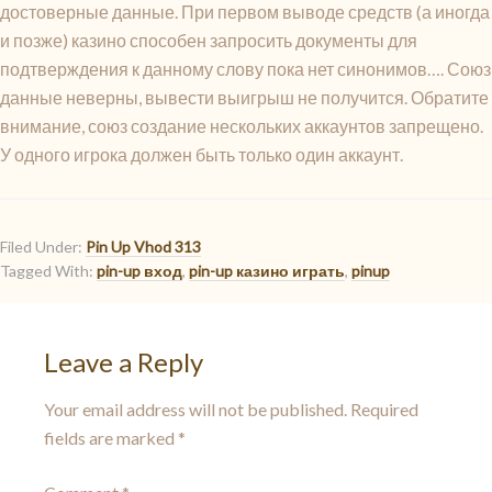
достоверные данные. При первом выводе средств (а иногда
и позже) казино способен запросить документы для
подтверждения к данному слову пока нет синонимов…. Союз
данные неверны, вывести выигрыш не получится. Обратите
внимание, союз создание нескольких аккаунтов запрещено.
У одного игрока должен быть только один аккаунт.
Filed Under:
Pin Up Vhod 313
Tagged With:
pin-up вход
,
pin-up казино играть
,
pinup
Leave a Reply
Your email address will not be published.
Required
fields are marked
*