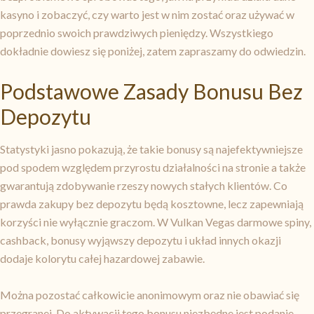
kasyno i zobaczyć, czy warto jest w nim zostać oraz używać w
poprzednio swoich prawdziwych pieniędzy. Wszystkiego
dokładnie dowiesz się poniżej, zatem zapraszamy do odwiedzin.
Podstawowe Zasady Bonusu Bez
Depozytu
Statystyki jasno pokazują, że takie bonusy są najefektywniejsze
pod spodem względem przyrostu działalności na stronie a także
gwarantują zdobywanie rzeszy nowych stałych klientów. Co
prawda zakupy bez depozytu będą kosztowne, lecz zapewniają
korzyści nie wyłącznie graczom. W Vulkan Vegas darmowe spiny,
cashback, bonusy wyjąwszy depozytu i układ innych okazji
dodaje kolorytu całej hazardowej zabawie.
Można pozostać całkowicie anonimowym oraz nie obawiać się
przegranej. Do aktywacji tego bonusu niezbędne jest podanie