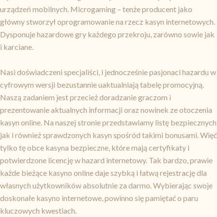
urządzeń mobilnych. Microgaming – tenże producent jako
główny stworzył oprogramowanie na rzecz kasyn internetowych.
Dysponuje hazardowe gry każdego przekroju, zarówno sowie jak
i karciane.
Nasi doświadczeni specjaliści, i jednocześnie pasjonaci hazardu w
cyfrowym wersji bezustannie uaktualniają tabelę promocyjną.
Naszą zadaniem jest przecież doradzanie graczom i
prezentowanie aktualnych informacji oraz nowinek ze otoczenia
kasyn online. Na naszej stronie przedstawiamy listę bezpiecznych
jak i również sprawdzonych kasyn spośród takimi bonusami. Więć
tylko tę obce kasyna bezpieczne, które mają certyfikaty i
potwierdzone licencję w hazard internetowy. Tak bardzo, prawie
każde bieżące kasyno online daje szybką i łatwą rejestrację dla
własnych użytkowników absolutnie za darmo. Wybierając swoje
doskonałe kasyno internetowe, powinno się pamiętać o paru
kluczowych kwestiach.