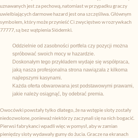
uznawanych jest za pechową, natomiast w przypadku graczy
uwielbiających darmowe hazard jest ona szczęśliwa. Głównym
symbolem, który może przynieść Ci zwycięstwo w rozrywkach
77777, są bez wątpienia Siódemki.
Oddzielnie od zasobności portfela czy pozycji można
spróbować swoich mocy w hazardzie.
Doskonałym tego przykładem wydaje się współpraca,
jaką nasza profesjonalna strona nawiązała z kilkoma
najlepszymi kasynami.
Każda oferta obwarowana jest podstawowymi prawami,
jakie należy osiągnąć, by odebrać premia.
Owocówki powstały tylko dlatego, że na wstępie sloty zostały
niedozwolone, ponieważ niektórzy zaczynali się na nich bogacić.
Pierwsi fabrykanci wpadli więc w pomysł, aby w zamian
pieniędzy sloty wydawały gumy do żucia. Gracze na ekranach