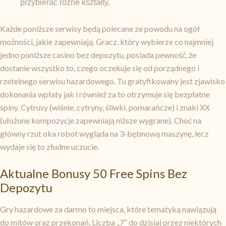
przybierać różne kształty.
Każde poniższe serwisy będą polecane ze powodu na ogół
możności, jakie zapewniają. Gracz, który wybierze co najmniej
jedno poniższe casino bez depozytu, posiada pewność, że
dostanie wszystko to, czego oczekuje się od porządnego i
rzetelnego serwisu hazardowego. Tu gratyfikowany jest zjawisko
dokonania wpłaty jak i również za to otrzymuje się bezpłatne
spiny. Cytrusy (wiśnie, cytryny, śliwki, pomarańcze) i znaki XX
(ułożone kompozycje zapewniają niższe wygrane). Choć na
główny rzut oka robot wygląda na 3-bębnową maszynę, lecz
wydaje się to złudne uczucie.
Aktualne Bonusy 50 Free Spins Bez
Depozytu
Gry hazardowe za darmo to miejsca, które tematyką nawiązują
do mitów oraz przekonań. Liczba „7” do dzisiaj przez niektórych