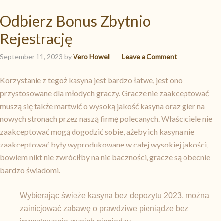
Odbierz Bonus Zbytnio
Rejestrację
September 11, 2023
by
Vero Howell
Leave a Comment
Korzystanie z tegoż kasyna jest bardzo łatwe, jest ono
przystosowane dla młodych graczy. Gracze nie zaakceptować
muszą się także martwić o wysoką jakość kasyna oraz gier na
nowych stronach przez naszą firmę polecanych. Właściciele nie
zaakceptować mogą dogodzić sobie, ażeby ich kasyna nie
zaakceptować były wyprodukowane w całej wysokiej jakości,
bowiem nikt nie zwróciłby na nie baczności, gracze są obecnie
bardzo świadomi.
Wybierając świeże kasyna bez depozytu 2023, można
zainicjować zabawę o prawdziwe pieniądze bez