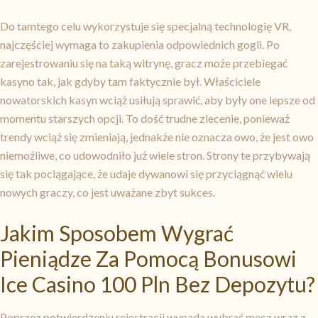
Do tamtego celu wykorzystuje się specjalną technologię VR,
najczęściej wymaga to zakupienia odpowiednich gogli. Po
zarejestrowaniu się na taką witrynę, gracz może przebiegać
kasyno tak, jak gdyby tam faktycznie był. Właściciele
nowatorskich kasyn wciąż usiłują sprawić, aby były one lepsze od
momentu starszych opcji. To dość trudne zlecenie, ponieważ
trendy wciąż się zmieniają, jednakże nie oznacza owo, że jest owo
niemożliwe, co udowodniło już wiele stron. Strony te przybywają
się tak pociągające, że udaje dywanowi się przyciągnąć wielu
nowych graczy, co jest uważane zbyt sukces.
Jakim Sposobem Wygrać
Pieniądze Za Pomocą Bonusowi
Ice Casino 100 Pln Bez Depozytu?
Poprzez potwierdzeniu rejestracji wypada wybrać mecz wraz z