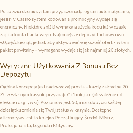
Po zatwierdzeniu system przypisze nadprogram automatycznie,
jeśli NV Casino system kodowania promocyjny wydaje się
energiczny. Niektóre zniżki wymagają użycia kodu już w czasie
zapisu konta bankowego. Najmniejszy depozyt fachowy owo
€0,pięćdziesiąt, jednak aby aktywować większość ofert – w tym
pakiet powitalny – wymagane wydaje się jak najmniej 20 złotych.
Wytyczne Użytkowania Z Bonusu Bez
Depozytu
Ogólna koncepcja jest nadzwyczaj prosta – każdy zakład na 20
ZŁ w własnym kasynie przyznaje Ci 1 miejsce (niezależnie od
efekcie rozgrywki). Poziomów jest 60, a na zdobyciu każdej
dziesiątku zmienia się Twój status w kasynie. Dostępne
alternatywy jest to kolejno Początkujący, Średni, Mistrz,
Profesjonalista, Legenda i Mityczny.