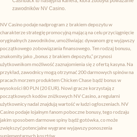
Cashback to następna kariera, która zdobyła poważanie
zawodników NV Casino.
NV Casino podaje nadprogram z brakiem depozytu w
charakterze strategię promocyjną mającą na celu przyciągnięcie
oryginalnych zawodników, umożliwiając dywanom grę wyjąwszy
początkowego zobowiązania finansowego. Ten rodzaj bonusu,
znakomity jako „bonus z brakiem depozytu,” przynosi
użytkownikom możliwość zaznajomienia się z ofertą kasyna. Na
przykład, zawodnicy mogą otrzymać 200 darmowych spinów na
pracach morzem produktem Chicken Chase bądź bonus w
wysokości 80 PLN (20 EUR). Nowi gracze korzystają z
początkowych kodów zniżkowych NV Casino, a regularni
użytkownicy nadal znajdują wartość w ludzi ogłoszeniach. NV
Casino podaje lojalnym fanom poboczne bonusy, tego rodzaju
jakim sposobem darmowe spiny bądź gotówka, co może
zwiększyć potencjalne wygrane wyjąwszy ponoszenia
suplementarnych kosztów.