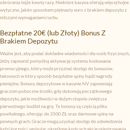
obrócenia tejże kwoty razy. Niektóre kasyna oferują więcej hojne
wytyczne, jakim sposobem piętnasty euro z brakiem depozytu z
niższymi wymaganiami ruchu.
Bezpłatne 20€ (lub Złoty) Bonus Z
Brakiem Depozytu
Ważne jest, aby podać dokładne wiadomości dla osób fizycznych,
żeby zapewnić pomyślną aktywację systemu kodowania
promocyjnego, który może przyznać dostęp do bonusów,
takowych w który sposób bezpłatne spiny bądź nagrody
pieniężne. Bonusy depozytowe w kasynie NV zapewniają
graczom poboczne środki, gdy dokonują początkowego
depozytu, jakie możliwości w dużym stopniu zwiększa
pierwotnego budżet na grę. Te bonusy są częścią pliku
powitalnego, oferując do 2500 ZŁ oraz darmowe spiny na
pewnych grach. Gracze mogą uzyskać dostęp do odwiedzenia
ludzi korzyści, wpisując określone kody w trakcie rejestrowania