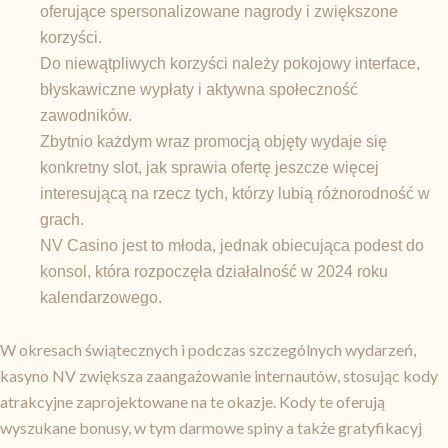
oferujące spersonalizowane nagrody i zwiększone
korzyści.
Do niewątpliwych korzyści należy pokojowy interface,
błyskawiczne wypłaty i aktywna społeczność
zawodników.
Zbytnio każdym wraz promocją objęty wydaje się
konkretny slot, jak sprawia ofertę jeszcze więcej
interesującą na rzecz tych, którzy lubią różnorodność w
grach.
NV Casino jest to młoda, jednak obiecująca podest do
konsol, która rozpoczęła działalność w 2024 roku
kalendarzowego.
W okresach świątecznych i podczas szczególnych wydarzeń,
kasyno NV zwiększa zaangażowanie internautów, stosując kody
atrakcyjne zaprojektowane na te okazje. Kody te oferują
wyszukane bonusy, w tym darmowe spiny a także gratyfikacyj