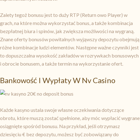
Zalety tegoż bonusu jest to duży RTP (Return owo Player) w
grach, na które można wykorzystać bonus, a także kombinacja
bezpłatnej biura i spinów, jak zwiększa możliwości na wygraną.
Znane oferty bonusów powitalnych wyjąwszy depozytu obejmują
różne kombinacje ludzi elementów. Następne ważne czynniki jest
to dopuszczalna wysokość zakładów w rozrywkach bonusowych
i obrocie bonusem, a także termin na wykorzystanie ofert.
Bankowość I Wypłaty W Nv Casino
Każde kasyno ustala swoje własne oczekiwania dotyczące
obrotu, które muszą zostać spełnione, aby móc wypłacić wygrane
osiągnięte spośród bonusu. Na przykład, jeśli otrzymasz
dziesięciu € bez depozytu, możesz być zobowiązany do