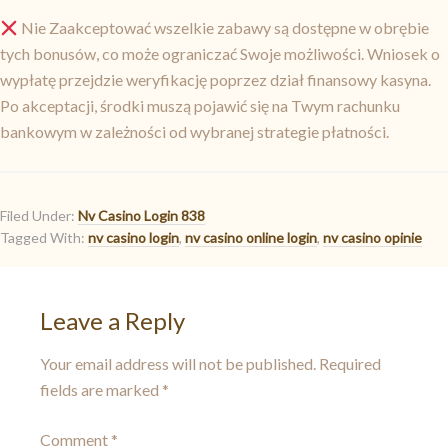
Nie Zaakceptować wszelkie zabawy są dostępne w obrębie
tych bonusów, co może ograniczać Swoje możliwości. Wniosek o
wypłatę przejdzie weryfikację poprzez dział finansowy kasyna.
Po akceptacji, środki muszą pojawić się na Twym rachunku
bankowym w zależności od wybranej strategie płatności.
Filed Under:
Nv Casino Login 838
Tagged With:
nv casino login
,
nv casino online login
,
nv casino opinie
Leave a Reply
Your email address will not be published.
Required
fields are marked
*
Comment
*