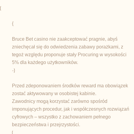
{
{
Bruce Bet casino nie zaakceptować pragnie, abyś
zniechęcał się do odwiedzenia zabawy porażkami, z
tegoż względu proponuje stały Procuring w wysokości
5% dla każdego użytkowników.
-}
Przed zdeponowaniem środków reward ma obowiązek
zostać aktywowany w osobistej kabinie.
Zawodnicy mogą korzystać zarówno spośród
imponujących procedur, jak i współczesnych rozwiązań
cyfrowych – wszystko z zachowaniem pełnego
bezpieczeństwa i przejrzystości.
{