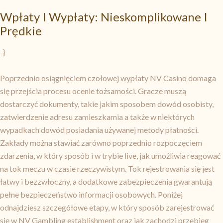
Wpłaty I Wypłaty: Nieskomplikowane I
Prędkie
-}
Poprzednio osiągnięciem czołowej wypłaty NV Casino domaga
się przejścia procesu ocenie tożsamości. Gracze muszą
dostarczyć dokumenty, takie jakim sposobem dowód osobisty,
zatwierdzenie adresu zamieszkamia a także w niektórych
wypadkach dowód posiadania używanej metody płatności.
Zakłady można stawiać zarówno poprzednio rozpoczęciem
zdarzenia, w który sposób i w trybie live, jak umożliwia reagować
na tok meczu w czasie rzeczywistym. Tok rejestrowania się jest
łatwy i bezzwłoczny, a dodatkowe zabezpieczenia gwarantują
pełne bezpieczeństwo informacji osobowych. Poniżej
odnajdziesz szczegółowe etapy, w który sposób zarejestrować
się w NV Gambling establishment oraz jak zachodzi przebieg