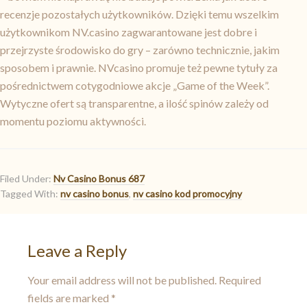
recenzje pozostałych użytkowników. Dzięki temu wszelkim
użytkownikom NV.casino zagwarantowane jest dobre i
przejrzyste środowisko do gry – zarówno technicznie, jakim
sposobem i prawnie. NVcasino promuje też pewne tytuły za
pośrednictwem cotygodniowe akcje „Game of the Week”.
Wytyczne ofert są transparentne, a ilość spinów zależy od
momentu poziomu aktywności.
Filed Under:
Nv Casino Bonus 687
Tagged With:
nv casino bonus
,
nv casino kod promocyjny
Leave a Reply
Your email address will not be published.
Required
fields are marked
*