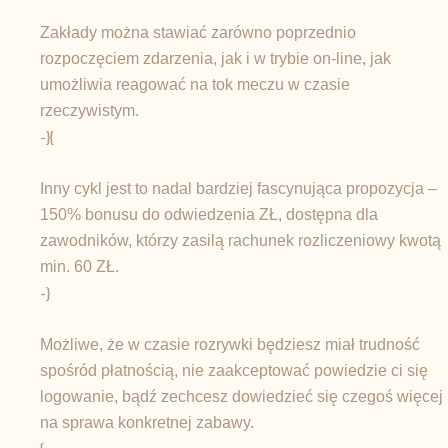
Zakłady można stawiać zarówno poprzednio
rozpoczęciem zdarzenia, jak i w trybie on-line, jak
umożliwia reagować na tok meczu w czasie
rzeczywistym.
-}{
Inny cykl jest to nadal bardziej fascynująca propozycja –
150% bonusu do odwiedzenia ZŁ, dostępna dla
zawodników, którzy zasilą rachunek rozliczeniowy kwotą
min. 60 ZŁ.
-}
Możliwe, że w czasie rozrywki będziesz miał trudność
spośród płatnością, nie zaakceptować powiedzie ci się
logowanie, bądź zechcesz dowiedzieć się czegoś więcej
na sprawa konkretnej zabawy.