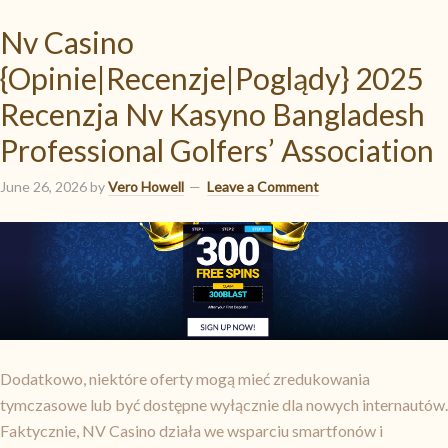
Nv Casino
{Opinie|Recenzje|Poglądy} 2025 ️
Recenzja Nv Kasyno Bangladesh
Professional Golfers’ Association
June 26, 2026
by
Vero Howell
Leave a Comment
Dodatkowo, niektóre oferty mogą mieć zredukowania
tymczasowe lub być dostępne wyłącznie dla nowych internautów.
Faktycznie, NV Casino działa we wsparciu smartfonów i