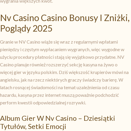
wygrania większych kwot.
Nv Casino Casino Bonusy I Zniżki,
Poglądy 2025
Granie w NV Casino wiąże się wraz z regularnymi wpłatami
pieniędzy i częstym wypłacaniem wygranych, więc wygodne w
użyciu procedury płatności stają się wyjątkowo przydatne. NV
Casino planuje również rozszerzyć sekcję kasyna na żywo o
więcej gier w języku polskim. Dziś większość krupierów mówi na
angielsku, jak na rzecz niektórych graczy świadczy barierę. W
latach rosnącej świadomości na temat uzależnienia od czasu
hazardu, kasyna przez internet muszą poważnie podchodzić
perform kwestii odpowiedzialnej rozrywki.
Album Gier W Nv Casino – Dziesiątki
Tytułów, Setki Emocji