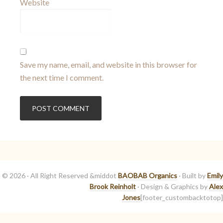
Website
Save my name, email, and website in this browser for
the next time I comment.
© 2026 · All Right Reserved &middot
BAOBAB Organics
· Built by
Emily
Brook Reinholt
· Design & Graphics by
Alex
Jones
[footer_custombacktotop]