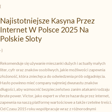
{
Najistotniejsze Kasyna Przez
Internet W Polsce 2025 Na
Polskie Sloty
-}
Rekomenduje się używanie mieszanki dużych i actually małych
liter, cyfr oraz znaków osobliwych, jakie możliwości zapewnia
złożoność, która zniechęca do odwiedzenia prób odgadnięcia.
Hasło powinno mieć company najmniej dwunastu znaków
długości, aby wzmocnić bezpieczeństwo zanim atakami rodzaju
brute power. Victor, jako expert w sferze hazardu przez internet,
zapewnia na naszą platformę wartościowe a także rzetelne treści.
Od Czasu 2015 roku współpracuje wraz z różnorodnymi