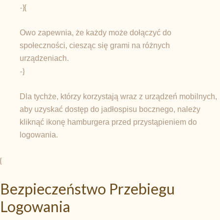
-}{
Owo zapewnia, że każdy może dołączyć do
społeczności, ciesząc się grami na różnych
urządzeniach.
-}
Dla tychże, którzy korzystają wraz z urządzeń mobilnych,
aby uzyskać dostęp do jadłospisu bocznego, należy
kliknąć ikonę hamburgera przed przystąpieniem do
logowania.
{
Bezpieczeństwo Przebiegu
Logowania