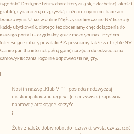
tygodnia”. Dostępne tytuły charakteryzują się szlachetnej jakości
grafiką, dynamiczną rozgrywką i różnorodnymi mechanikami
bonusowymi. U nas w online Mężczyzna line casino NV liczy się
każdy użytkownik, dlatego też doceniamy chęć dołączenia do
naszego portalu – oryginalny gracz może you nas liczyć em
interesujące rabaty powitalne! Zapewniamy także w obrębie NV
Casino pan the internet pełną gamę narzędzi do odwiedzenia
samowykluczania i ogólnie odpowiedzialnej gry.
{
Nosi in nazwę „Klub VIP” i posiada nadzwyczaj
nieskomplikowane reguły i (co oczywiste) zapewnia
naprawdę atrakcyjne korzyści.
{
Żeby znaleźć dobry robot do rozrywki, wystarczy zajrzeć