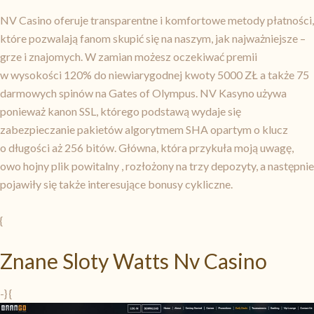
NV Casino oferuje transparentne i komfortowe metody płatności,
które pozwalają fanom skupić się na naszym, jak najważniejsze –
grze i znajomych. W zamian możesz oczekiwać premii
w wysokości 120% do niewiarygodnej kwoty 5000 ZŁ a także 75
darmowych spinów na Gates of Olympus. NV Kasyno używa
ponieważ kanon SSL, którego podstawą wydaje się
zabezpieczanie pakietów algorytmem SHA opartym o klucz
o długości aż 256 bitów. Główna, która przykuła moją uwagę,
owo hojny plik powitalny , rozłożony na trzy depozyty, a następnie
pojawiły się także interesujące bonusy cykliczne.
{
Znane Sloty Watts Nv Casino
-} {