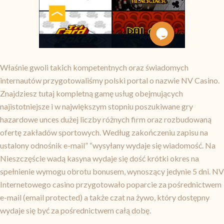
Właśnie gwoli takich kompetentnych oraz świadomych
internautów przygotowaliśmy polski portal o nazwie NV Casino.
Znajdziesz tutaj kompletną gamę usług obejmujących
najistotniejsze i w największym stopniu poszukiwane gry
hazardowe unces dużej liczby różnych firm oraz rozbudowaną
ofertę zakładów sportowych. Według zakończeniu zapisu na
ustalony odnośnik e-mail” “wysyłany wydaje się wiadomość. Na
Nieszczęście wadą kasyna wydaje się dość krótki okres na
spełnienie wymogu obrotu bonusem, wynoszący jedynie 5 dni. NV
Internetowego casino przygotowało poparcie za pośrednictwem
e-mail (email protected) a także czat na żywo, który dostępny
wydaje się być za pośrednictwem całą dobę.