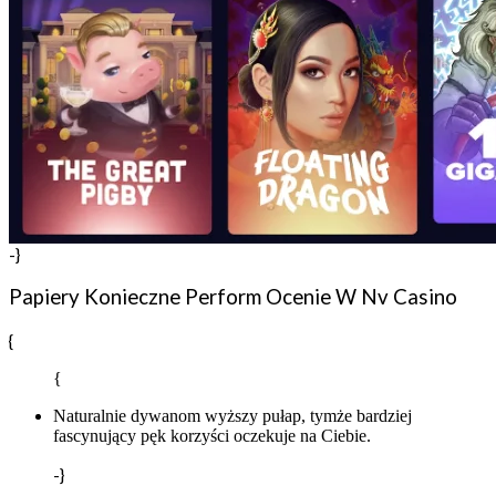
-}
Papiery Konieczne Perform Ocenie W Nv Casino
{
{
Naturalnie dywanom wyższy pułap, tymże bardziej
fascynujący pęk korzyści oczekuje na Ciebie.
-}