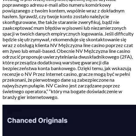
poprawnego adresu e-mail albo numeru komórkowy
powiązanego z twoim kontem, wspólnie wraz z dokładnym
hasłem. Sprawdź, czy twoje konto zostało należycie
skonfigurowane, the także starannie zweryfikuj, bądź nie
zaakceptować mum błędów w pisowni lub niezamierzonych
spacji w twoich danych empirycznych logowania. Jeśli difficulty
będzie się utrzymywał, rekomenduje się skontaktowanie się
wraz z obsługą klienta NV Mężczyzna line casino poprzez czat
em żywo lub email-based. Obecnie NV Mężczyzna line casino
odrzucić proponuje uwierzytelniania dwuskładnikowego (2FA),
które przesądza dodatkową warstwę gwarancji dla
bezpieczeństwa konta bankowego. Dzięki temu, jak wskazują
recenzje o NV Przez Internet casino, gracze mogą być w pełni
przekonani, że pierwotnego dane są zabezpieczone na
najwyższym pułapie. NV Casino jest zarządzane poprzez
świetnego operatora,” “który ma bogate doświadczenie w
branży gier internetowego.