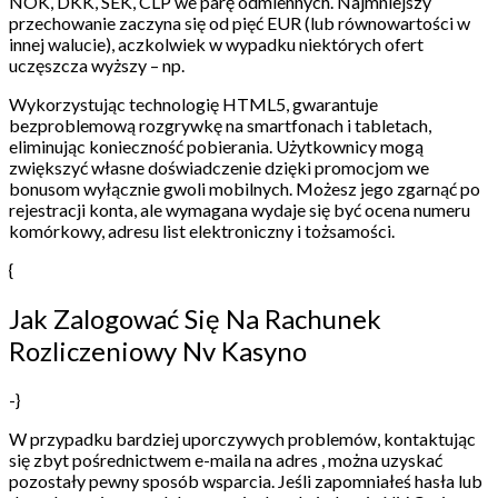
NOK, DKK, SEK, CLP we parę odmiennych. Najmniejszy
przechowanie zaczyna się od pięć EUR (lub równowartości w
innej walucie), aczkolwiek w wypadku niektórych ofert
uczęszcza wyższy – np.
Wykorzystując technologię HTML5, gwarantuje
bezproblemową rozgrywkę na smartfonach i tabletach,
eliminując konieczność pobierania. Użytkownicy mogą
zwiększyć własne doświadczenie dzięki promocjom we
bonusom wyłącznie gwoli mobilnych. Możesz jego zgarnąć po
rejestracji konta, ale wymagana wydaje się być ocena numeru
komórkowy, adresu list elektroniczny i tożsamości.
{
Jak Zalogować Się Na Rachunek
Rozliczeniowy Nv Kasyno
-}
W przypadku bardziej uporczywych problemów, kontaktując
się zbyt pośrednictwem e-maila na adres , można uzyskać
pozostały pewny sposób wsparcia. Jeśli zapomniałeś hasła lub