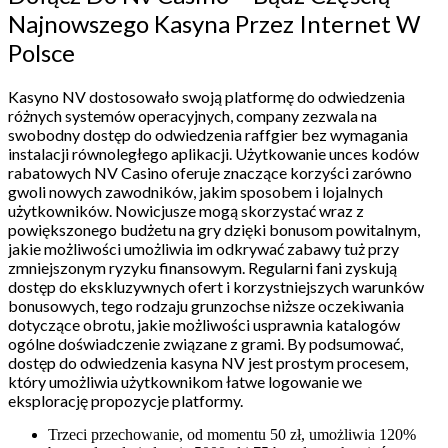
Najnowszego Kasyna Przez Internet W
Polsce
Kasyno NV dostosowało swoją platformę do odwiedzenia
różnych systemów operacyjnych, company zezwala na
swobodny dostęp do odwiedzenia raffgier bez wymagania
instalacji równoległego aplikacji. Użytkowanie unces kodów
rabatowych NV Casino oferuje znaczące korzyści zarówno
gwoli nowych zawodników, jakim sposobem i lojalnych
użytkowników. Nowicjusze mogą skorzystać wraz z
powiększonego budżetu na gry dzięki bonusom powitalnym,
jakie możliwości umożliwia im odkrywać zabawy tuż przy
zmniejszonym ryzyku finansowym. Regularni fani zyskują
dostęp do ekskluzywnych ofert i korzystniejszych warunków
bonusowych, tego rodzaju grunzochse niższe oczekiwania
dotyczące obrotu, jakie możliwości usprawnia katalogów
ogólne doświadczenie związane z grami. By podsumować,
dostęp do odwiedzenia kasyna NV jest prostym procesem,
który umożliwia użytkownikom łatwe logowanie we
eksplorację propozycje platformy.
Trzeci przechowanie, od momentu 50 zł, umożliwia 120%