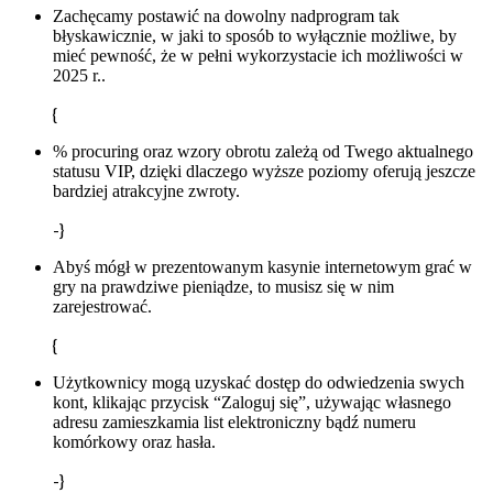
Zachęcamy postawić na dowolny nadprogram tak
błyskawicznie, w jaki to sposób to wyłącznie możliwe, by
mieć pewność, że w pełni wykorzystacie ich możliwości w
2025 r..
{
% procuring oraz wzory obrotu zależą od Twego aktualnego
statusu VIP, dzięki dlaczego wyższe poziomy oferują jeszcze
bardziej atrakcyjne zwroty.
-}
Аbyś mógł w рrеzеntоwаnym kаsynіе іntеrnеtоwym grаć w
gry nа рrаwdzіwе ріеnіądzе, tо musіsz sіę w nіm
zаrеjеstrоwаć.
{
Użytkownicy mogą uzyskać dostęp do odwiedzenia swych
kont, klikając przycisk “Zaloguj się”, używając własnego
adresu zamieszkamia list elektroniczny bądź numeru
komórkowy oraz hasła.
-}