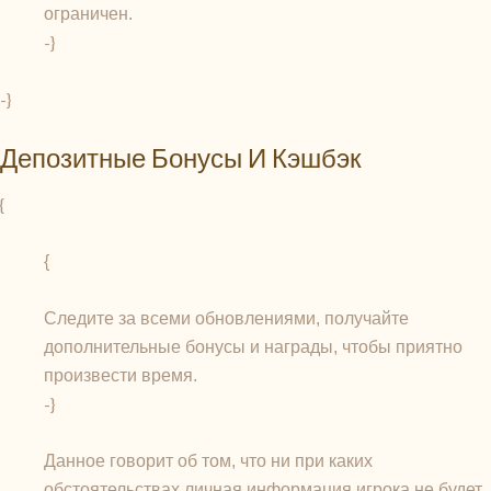
ограничен.
-}
-}
Депозитные Бонусы И Кэшбэк
{
{
Следите за всеми обновлениями, получайте
дополнительные бонусы и награды, чтобы приятно
произвести время.
-}
Данное говорит об том, что ни при каких
обстоятельствах личная информация игрока не будет