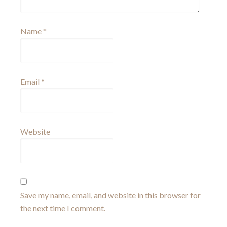
Name
*
Email
*
Website
Save my name, email, and website in this browser for
the next time I comment.