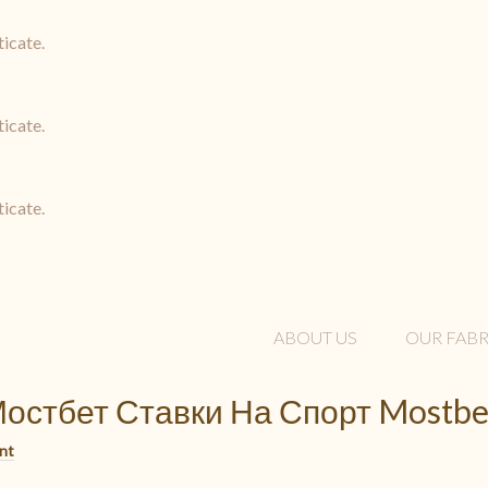
ticate.
ticate.
ticate.
ABOUT US
OUR FABR
стбет Ставки На Спорт Mostbe
nt