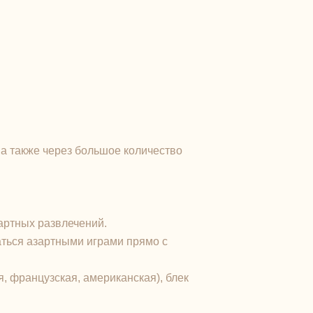
, а также через большое количество
зартных развлечений.
аться азартными играми прямо с
я, французская, американская), блек