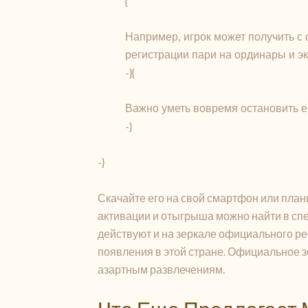
{
Например, игрок может получить с
регистрации пари на ординары и э
-}{
Важно уметь вовремя остановить е
-}
-}
Скачайте его на свой смартфон или план
активации и отыгрыша можно найти в спе
действуют и на зеркале официального ре
появления в этой стране. Официальное з
азартным развлечениям.