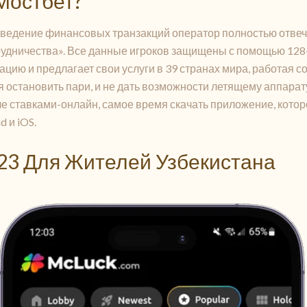
Мостбет?
оведение финансовых транзакций оператор полностью отвеча
рудничества». Все данные игроков защищены с помощью 128
цию и предлагает свои услуги в 39 странах мира, работая со
 остановить пари, и не дать возможности летящему аппарату
ле ставками-онлайн, самое время скачать приложение, кото
 и iOS.
23 Для Жителей Узбекистана