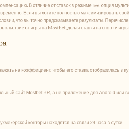
мпенсацию. В отличие от ставок в режиме live, опция мульт
дновременно. Если вы хотите полностью максимизировать св
словии, что вы точно предсказываете результаты. Перечисле
овольствие от игры на Mostbet, делая ставки на спорт и игры 
ра
нажать на коэффициент, чтобы его ставка отобразилась в ку
ьный сайт Mostbet BR, а не приложение для Android или в
кмекерской конторы находятся на связи 24 часа в сутки.