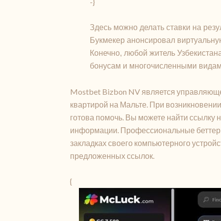
-}
Здесь можно делать ставки на рез
Букмекер анонсировал виртуальную
Конечно, любой житель Узбекистан
бонусам и многочисленными видам
Mostbet Bizbon NV является управляюще
квартирой на Мальте. При возникновении 
готова помочь. Вы можете найти ссылку 
информации. Профессиональные беттеры 
закладках своего компьютерного устройст
предложенных ссылок.
{