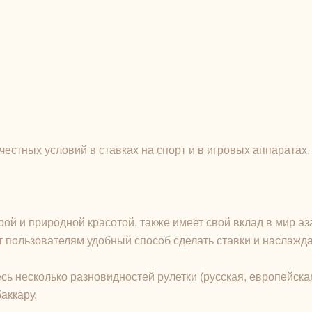
 честных условий в ставках на спорт и в игровых аппаратах
урой и природной красотой, также имеет свой вклад в мир а
 пользователям удобный способ сделать ставки и наслажд
сь несколько разновидностей рулетки (русская, европейска
аккару.