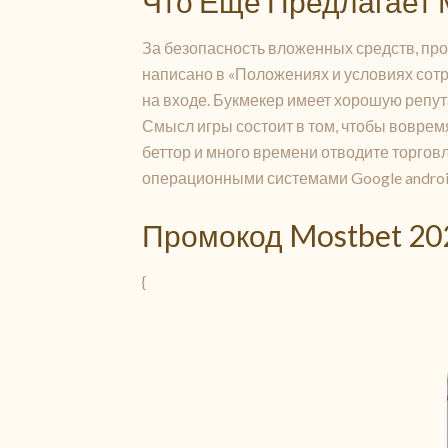
Что Еще Предлагает 
За безопасность вложенных средств, пр
написано в «Положениях и условиях сот
на входе. Букмекер имеет хорошую репута
Смысл игры состоит в том, чтобы вовремя
беттор и много времени отводите торгов
операционными системами Google android
Промокод Mostbet 20
{