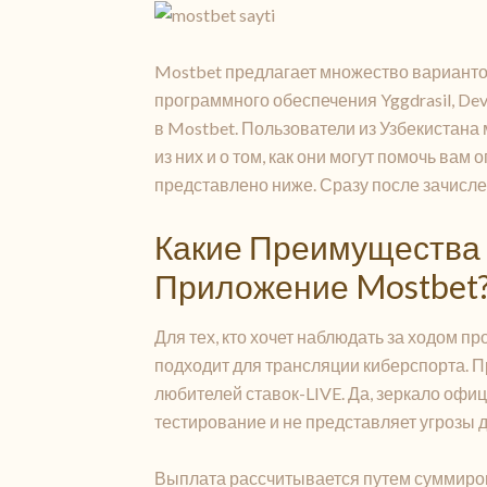
Mostbet предлагает множество вариантов
программного обеспечения Yggdrasil, De
в Mostbet. Пользователи из Узбекистана
из них и о том, как они могут помочь ва
представлено ниже. Сразу после зачисле
Какие Преимущества
Приложение Mostbet
Для тех, кто хочет наблюдать за ходом 
подходит для трансляции киберспорта. П
любителей ставок-LIVE. Да, зеркало оф
тестирование и не представляет угрозы 
Выплата рассчитывается путем суммирова