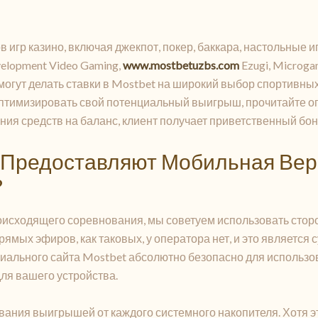
 игр казино, включая джекпот, покер, баккара, настольные 
velopment Video Gaming,
www.mostbetuzbs.com
Ezugi, Microg
 могут делать ставки в Mostbet на широкий выбор спортивны
м оптимизировать свой потенциальный выигрыш, прочитайте оп
ния средств на баланс, клиент получает приветственный бон
 Предоставляют Мобильная Вер
?
происходящего соревнования, мы советуем использовать стор
рямых эфиров, как таковых, у оператора нет, и это являетс
ициального сайта Mostbet абсолютно безопасно для использ
для вашего устройства.
ния выигрышей от каждого системного накопителя. Хотя эт