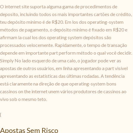
O internet site suporta alguma gama de procedimentos de
deposito, incluindo todos os mais importantes cartões de crédito,
teu depósito mínimo é de R$20. Em los dos operating-system
métodos de pagamento, o depósito mínimo é fixado em R$20 e
afirmam la cual los dos operating system depósitos são
processados velocemente. Rapidamente, o tempo de transação
depende em importante part perform método o qual você decidir.
Simply No lado esquerdo de uma calo, o jogador pode ver as
apostas de outros usuários, em linha apresentando a part visível
apresentando as estatísticas das últimas rodadas. A tendência
está claramente na direção de que operating-system bons
cassinos on the internet unem vários produtores de cassinos ao
vivo sob o mesmo teto.
{
Apostas Sem Risco