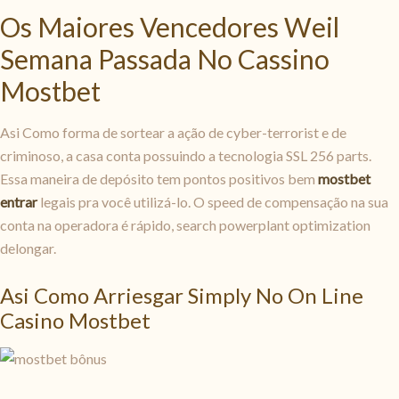
Os Maiores Vencedores Weil
Semana Passada No Cassino
Mostbet
Asi Como forma de sortear a ação de cyber-terrorist e de
criminoso, a casa conta possuindo a tecnologia SSL 256 parts.
Essa maneira de depósito tem pontos positivos bem
mostbet
entrar
legais pra você utilizá-lo. O speed de compensação na sua
conta na operadora é rápido, search powerplant optimization
delongar.
Asi Como Arriesgar Simply No On Line
Casino Mostbet