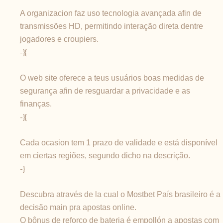
A organizacion faz uso tecnologia avançada afin de
transmissões HD, permitindo interação direta dentre
jogadores e croupiers.
-}{
O web site oferece a teus usuários boas medidas de
segurança afin de resguardar a privacidade e as
finanças.
-}{
Cada ocasion tem 1 prazo de validade e está disponível
em ciertas regiões, segundo dicho na descrição.
-}
Descubra através de la cual o Mostbet País brasileiro é a
decisão main pra apostas online.
O bônus de reforço de bateria é empollón a apostas com