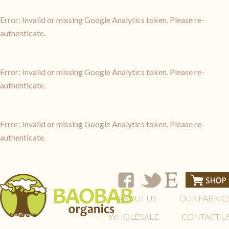
Error: Invalid or missing Google Analytics token. Please re-
authenticate.
Error: Invalid or missing Google Analytics token. Please re-
authenticate.
Error: Invalid or missing Google Analytics token. Please re-
authenticate.
ABOUT US
OUR FABRIC
WHOLESALE
CONTACT U