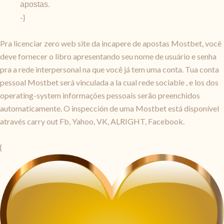
apostas.
-}
Pra licenciar zero web site da incapere de apostas Mostbet, você
deve fornecer o libro apresentando seu nome de usuário e senha
pra a rede interpersonal na que você já tem uma conta. Tua conta
pessoal Mostbet será vinculada a la cual rede sociable , e los dos
operating-system informações pessoais serão preenchidos
automaticamente. O inspección de uma Mostbet está disponível
através carry out Fb, Yahoo, VK, ALRIGHT, Facebook.
{