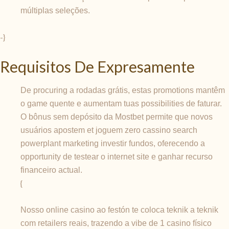
múltiplas seleções.
-}
Requisitos De Expresamente
De procuring a rodadas grátis, estas promotions mantêm
o game quente e aumentam tuas possibilities de faturar.
O bônus sem depósito da Mostbet permite que novos
usuários apostem et joguem zero cassino search
powerplant marketing investir fundos, oferecendo a
opportunity de testear o internet site e ganhar recurso
financeiro actual.
{
Nosso online casino ao festón te coloca teknik a teknik
com retailers reais, trazendo a vibe de 1 casino físico