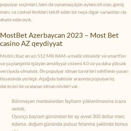
populyar seçimləri, həm də oynamaq üçün əyləncəli olan, geniş
mərc və cədvəl limitləri təklif edən bir neçə digər variantları da
əhatə edəcəyik.
MostBet Azerbaycan 2023 – Most Bet
casino AZ qeydiyyat
Mobil cihaz ən azı 512 MB RAM-a malik olmalıdır və smartfon
və ya planşetlə işləyən əməliyyat sistemi 4.0 və ya daha yüksək
versiyada olmalıdır. Ən populyar idman turnirləri səhifənin yuxarı
hissəsində yerləşir. Aşağıda bahislər arasında populyarlıq
dərəcəsi ilə sıralanan idman növləri var.
Bilinməyən mənbələrdən faylların yüklənilməsinə icazə
veririk.
Oyunçu bayram günündən bir ay əvvəl 300 dollar mərc
edərsə, doğum günündə pulsuz fırlanma şəklində bonus