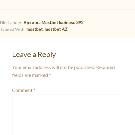
Filed Under:
Архивы Mostbet kazinosu 392
Tagged With:
mostbet
,
mostbet AZ
Leave a Reply
Your email address will not be published.
Required
fields are marked
*
Comment
*