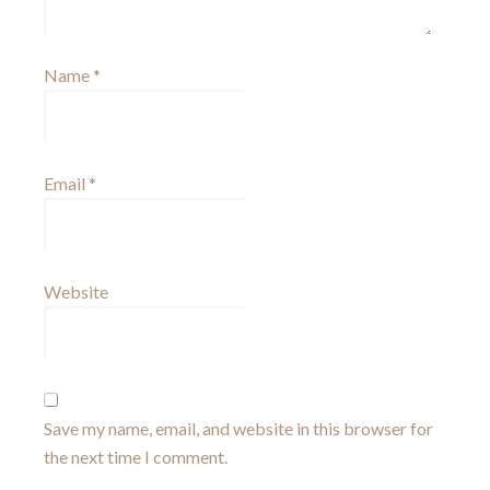
Name
*
Email
*
Website
Save my name, email, and website in this browser for
the next time I comment.