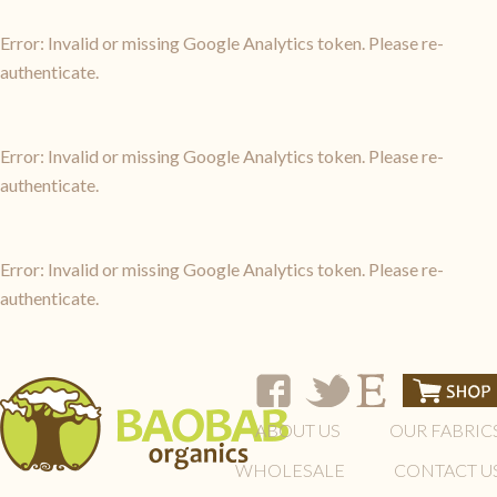
Error: Invalid or missing Google Analytics token. Please re-
authenticate.
Error: Invalid or missing Google Analytics token. Please re-
authenticate.
Error: Invalid or missing Google Analytics token. Please re-
authenticate.
ABOUT US
OUR FABRIC
WHOLESALE
CONTACT U