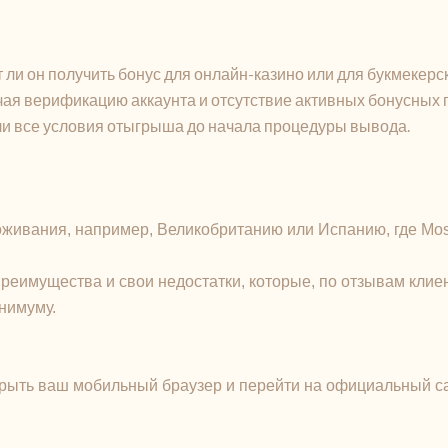
т ли он получить бонус для онлайн-казино или для букмекер
ая верификацию аккаунта и отсутствие активных бонусных п
ли все условия отыгрыша до начала процедуры вывода.
оживания, например, Великобританию или Испанию, где Most
 преимущества и свои недостатки, которые, по отзывам клиен
нимуму.
ткрыть ваш мобильный браузер и перейти на официальный са