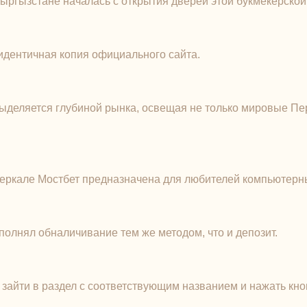
Кыргызстане началась с открытия дверей этой букмекерской
 идентичная копия официального сайта.
выделяется глубиной рынка, освещая не только мировые Пе
зеркале Мостбет предназначена для любителей компьютерны
полнял обналичивание тем же методом, что и депозит.
 зайти в раздел с соответствующим названием и нажать кно