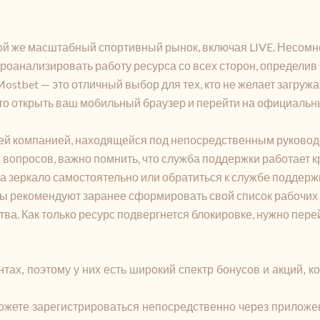
й же масштабный спортивный рынок, включая LIVE. Несомнен
проанализировать работу ресурса со всех сторон, определи
stbet — это отличный выбор для тех, кто не желает загруж
 это открыть ваш мобильный браузер и перейти на официальн
й компанией, находящейся под непосредственным руководс
вопросов, важно помнить, что служба поддержки работает кр
на зеркало самостоятельно или обратиться к службе поддерж
рекомендуют заранее сформировать свой список рабочих з
ва. Как только ресурс подвергнется блокировке, нужно перей
нтах, поэтому у них есть широкий спектр бонусов и акций, 
ожете зарегистрироваться непосредственно через приложе