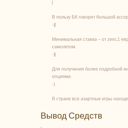
{
В пользу БК говорит большой ассор
-}{
Минимальная ставка – от zero,1 е
самолетом.
-}{
Для получения более подробной и
опциями.
-}
В стране все азартные игры находя
Вывод Средств