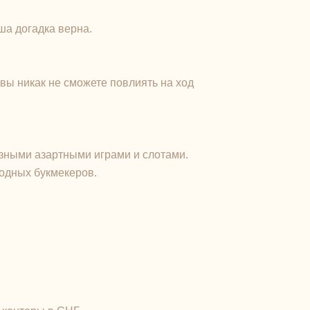
ша догадка верна.
вы никак не сможете повлиять на ход
азными азартными играми и слотами.
родных букмекеров.