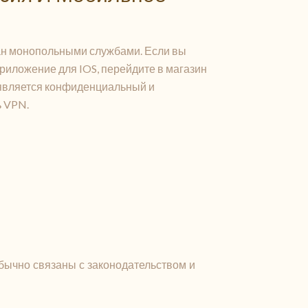
ован монопольными службами. Если вы
риложение для IOS, перейдите в магазин
й является конфиденциальный и
ь VPN.
обычно связаны с законодательством и