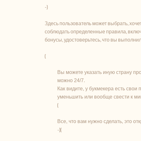
-}
Здесь пользователь может выбрать, хоче
соблюдать определенные правила, включ
бонусы, удостоверьтесь, что вы выполни
{
Вы можете указать иную страну пр
можно 24/7.
Как видите, у букмекера есть свои
уменьшить или вообще свести к ми
{
Все, что вам нужно сделать, это о
-}{