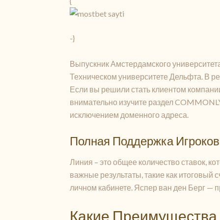
{
-}
Выпускник Амстердамского университета 
Техническом университете Дельфта. В ре
Если вы решили стать клиентом компани
внимательно изучите раздел COMMONLY 
исключением доменного адреса.
Полная Поддержка Игроков
Линия – это общее количество ставок, к
важные результаты, такие как итоговый с
личном кабинете. Яспер ван ден Берг — 
Какие Преимущества