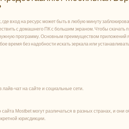
?
х, где вход на ресурс может быть в любую минуту заблокир
ествить с домашнего ПК с большим экраном. Чтобы скачать п
мите нужную программу. Основным преимуществом приложени
бое время без надобности искать зеркала или устанавливат
 лайв-чат на сайте и социальные сети.
айта Mostbet могут различаться в разных странах, и они 
нкретной юрисдикции.