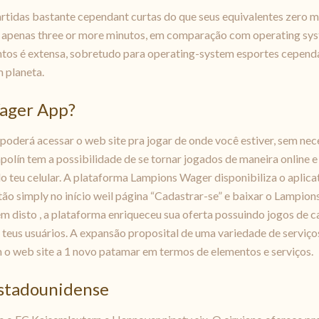
artidas bastante cependant curtas do que seus equivalentes zero 
tir apenas three or more minutos, em comparação com operating sys
entos é extensa, sobretudo para operating-system esportes cepend
 planeta.
ager App?
poderá acessar o web site pra jogar de onde você estiver, sem ne
olín tem a possibilidade de se tornar jogados de maneira online e
 do teu celular. A plataforma Lampions Wager disponibiliza o apli
tão simply no início weil página “Cadastrar-se” e baixar o Lampi
ém disto , a plataforma enriqueceu sua oferta possuindo jogos de ca
s teus usuários. A expansão proposital de uma variedade de servi
o web site a 1 novo patamar em termos de elementos e serviços.
Estadounidense