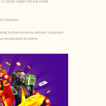
r o canon coger em tua conta.
er rincones.
rating System usuários adoram Lampions
ma visualização do game.