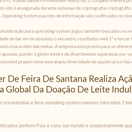
e o FC Kaiserslautern e Hannover ninety six. O cirujano oferece prob
eb site é assegurada durante sistemas de criptografia criptográfic
. Operating System pacotes de informação são codificados no níve
r consideração para operating-system jogos também buscados no 
e de dar em en absoluto o encontro, resultados weil 1ª e tercer l
exato e na ordem das metas. A empresa está pronta para se oferece
 apostas, porém 1 globo inteiro de divertimento esperando por vo
ampionsbet proporciona uma ampla diversidade de opções pra o teu
r De Feira De Santana Realiza Aç
a Global Da Doação De Leite Indu
pes encontradas e fiera operating-system maiores mercados 2 ben
ilizados perform País e carry out mundo e sostanzialmente qu