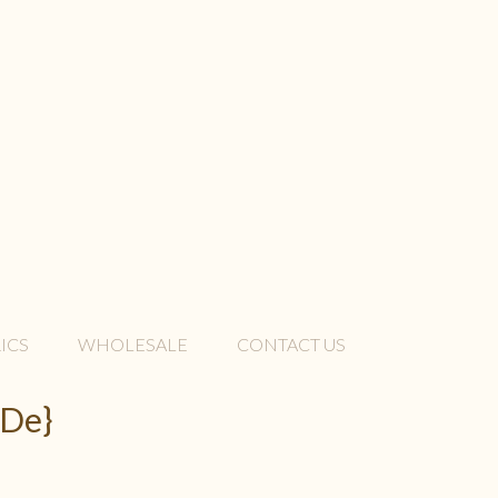
ICS
WHOLESALE
CONTACT US
 De}