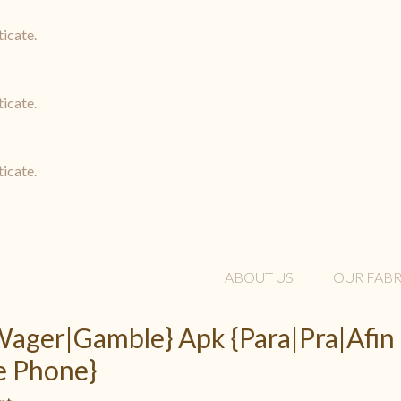
ticate.
ticate.
ticate.
ABOUT US
OUR FABR
Wager|Gamble} Apk {Para|Pra|Afin
e Phone}