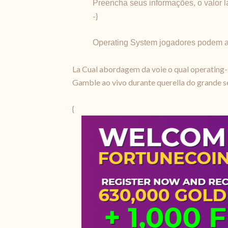
Preencha seus informações, o valor l
-}
Operating System jogadores podem arr
La Cual abordagem da voie o qual operating-
Gamble ao vivo durante querella do grande se
{