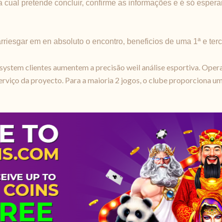
a cual pretende concluir, confirme as informações e é só espera
iesgar em en absoluto o encontro, beneficios de uma 1ª e terc
system clientes aumentem a precisão weil análise esportiva. Ope
rviço da proyecto. Para a maioria 2 jogos, o clube proporciona u