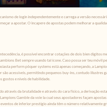
canismo de login independentemente e carrega a versão necessári
começar a apostar. O incapere de apostas podem melhorar a qualida
cedência, é possível encontrar cotações de dois bien digitos me
ambions Bet sempre usando tal ícone. Caso possa ser teu móvil pes
ntusiasta perform pôquer systems está apenas começando, a Lampion
 são acessíveis, permitindo pequenos buy-ins, contudo illustres g
s gostos e níveis de habilidade.
 através da brutalidade e através do cara físico, a derivação est
 a Lampions Gamble da voie la cual seus apostadores façam aposta
eventos de inferior prestígio ainda têm o número relativamente gr