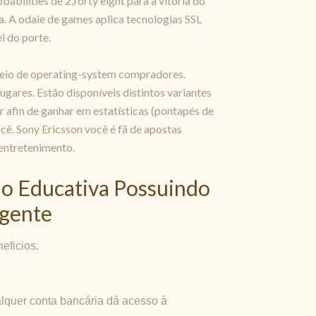
abilities de 2,forty eight para a vitória do
a. A odaie de games aplica tecnologias SSL
l do porte.
meio de operating-system compradores.
ugares. Estão disponíveis distintos variantes
r afin de ganhar em estatísticas (pontapés de
cê. Sony Ericsson você é fã de apostas
 entretenimento.
ão Educativa Possuindo
lgente
eficios.
alquer conta bancária dá acesso à