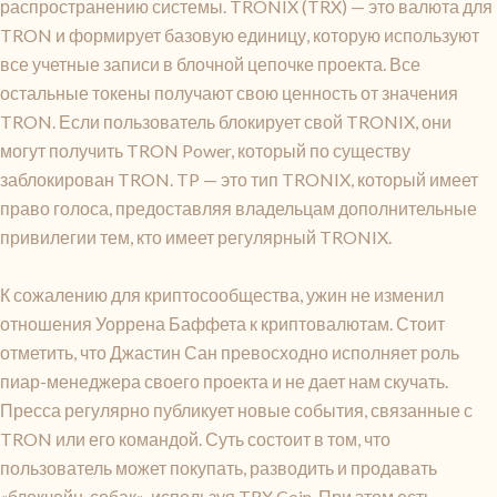
распространению системы. TRONIX (TRX) — это валюта для
TRON и формирует базовую единицу, которую используют
все учетные записи в блочной цепочке проекта. Все
остальные токены получают свою ценность от значения
TRON. Если пользователь блокирует свой TRONIX, они
могут получить TRON Power, который по существу
заблокирован TRON. TP — это тип TRONIX, который имеет
право голоса, предоставляя владельцам дополнительные
привилегии тем, кто имеет регулярный TRONIX.
К сожалению для криптосообщества, ужин не изменил
отношения Уоррена Баффета к криптовалютам. Стоит
отметить, что Джастин Сан превосходно исполняет роль
пиар-менеджера своего проекта и не дает нам скучать.
Пресса регулярно публикует новые события, связанные с
TRON или его командой. Суть состоит в том, что
пользователь может покупать, разводить и продавать
«блокчейн-собак», используя TRX Coin. При этом есть