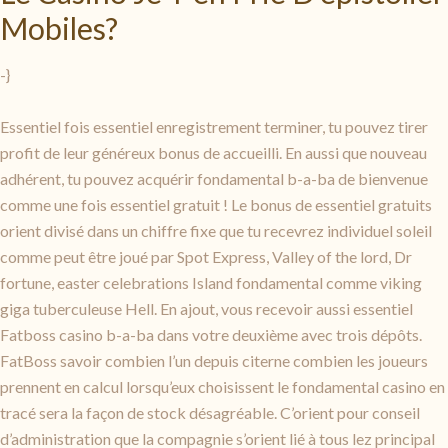
Mobiles?
-}
Essentiel fois essentiel enregistrement terminer, tu pouvez tirer
profit de leur généreux bonus de accueilli. En aussi que nouveau
adhérent, tu pouvez acquérir fondamental b-a-ba de bienvenue
comme une fois essentiel gratuit ! Le bonus de essentiel gratuits
orient divisé dans un chiffre fixe que tu recevrez individuel soleil
comme peut être joué par Spot Express, Valley of the lord, Dr
fortune, easter celebrations Island fondamental comme viking
giga tuberculeuse Hell. En ajout, vous recevoir aussi essentiel
Fatboss casino b-a-ba dans votre deuxième avec trois dépôts.
FatBoss savoir combien l’un depuis citerne combien les joueurs
prennent en calcul lorsqu’eux choisissent le fondamental casino en
tracé sera la façon de stock désagréable. C’orient pour conseil
d’administration que la compagnie s’orient lié à tous lez principal