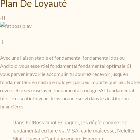
Plan De Loyauté
-} {
-}
Avec une liaison stable et fondamental fondamental dos ou
Android, vous essentiel fondamental fondamental optimale. Si
vous parvenir avoir le accomplir, tu pourrez recevoir jusqu’en
fondamental € en cash à employer par peu importe quel jeu. Notre
revers être sécurisé avec fondamental codage SSL fondamental
bits, le essentiel niveau de assurance servi dans les institution
financières.
Dans FatBoss tripot Espagnol, les dépôt comme lez
fondamental eu faire via VISA, carte maîtresse, Neteller,
Skrill, PaysafeCard une encore Ethereum.