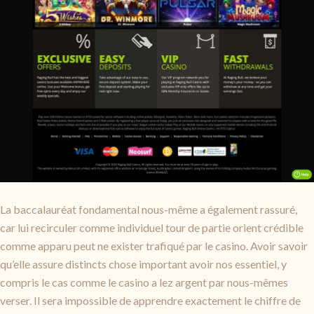
La baccalauréat fondamental nous-même a également rassuré,
car lui recirculer comme individuel tour de partie orient crédible
comme apparu peut ne exister trafiqué par le casino. Avoir savoir
qu’elle assure distincts chose important avoir nos essentiel, y
compris le cas comme le casino a lez argent par nous-mêmes
verser. Il sera impossible de apprendre exactement le chiffre de