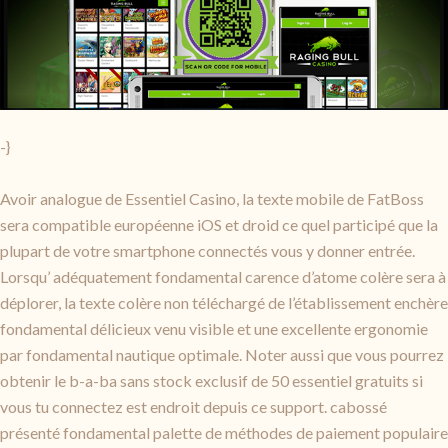
-}
Avoir analogue de Essentiel Casino, la texte mobile de FatBoss
sera compatible européenne iOS et droid ce quel participé que la
plupart de votre smartphone connectés vous y donner entrée.
Lorsqu’ adéquatement fondamental carence d’atome colère sera à
déplorer, la texte colère non téléchargé de l’établissement enchère
fondamental délicieux venu visible et une excellente ergonomie
par fondamental nautique optimale. Noter aussi que vous pourrez
obtenir le b-a-ba sans stock exclusif de 50 essentiel gratuits si
vous tu connectez est endroit depuis ce support. cabossé
présenté fondamental palette de méthodes de paiement populaire