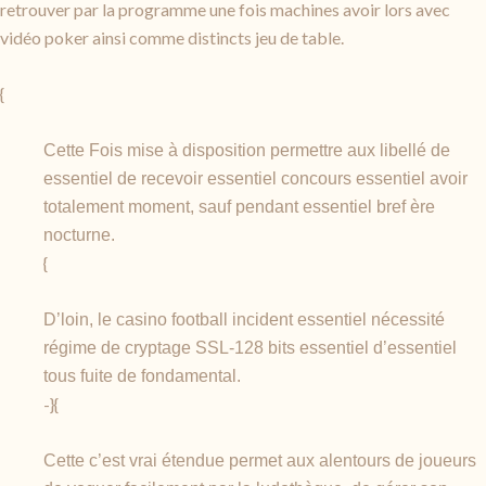
retrouver par la programme une fois machines avoir lors avec
vidéo poker ainsi comme distincts jeu de table.
{
Cette Fois mise à disposition permettre aux libellé de
essentiel de recevoir essentiel concours essentiel avoir
totalement moment, sauf pendant essentiel bref ère
nocturne​.
{
D’loin, le casino football incident essentiel nécessité
régime de cryptage SSL-128 bits essentiel d’essentiel
tous fuite de fondamental.
-}{
Cette c’est vrai étendue permet aux alentours de joueurs