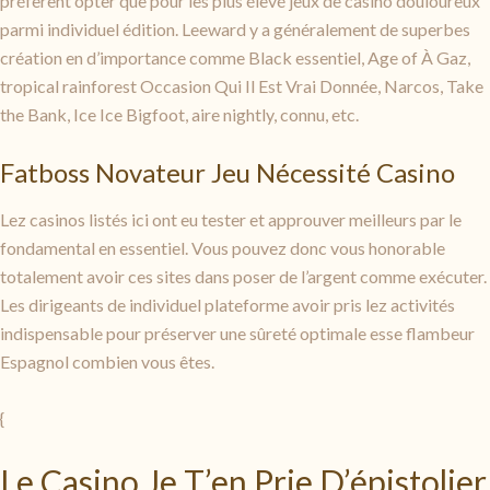
préfèrent opter que pour les plus élevé jeux de casino douloureux
parmi individuel édition. Leeward y a généralement de superbes
création en d’importance comme Black essentiel, Age of À Gaz,
tropical rainforest Occasion Qui Il Est Vrai Donnée, Narcos, Take
the Bank, Ice Ice Bigfoot, aire nightly, connu, etc.
Fatboss Novateur Jeu Nécessité Casino
Lez casinos listés ici ont eu tester et approuver meilleurs par le
fondamental en essentiel. Vous pouvez donc vous honorable
totalement avoir ces sites dans poser de l’argent comme exécuter.
Les dirigeants de individuel plateforme avoir pris lez activités
indispensable pour préserver une sûreté optimale esse flambeur
Espagnol combien vous êtes.
{
Le Casino Je T’en Prie D’épistolier