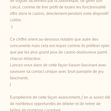
de voguer facilement par la ludothèque, de gérer son
calcul, comme de tirer profit de toutes les fonctionnalité
offrir dans le casino, directement pendant votre dispositif
colère.
-}
Ce chiffre orient au-dessous notable que autre des
concurrents mais cela est requis comme ils préférer opter
que par les plus grand jeux de casino douloureux parmi
chacun rédacteur.
Lancez-vous dans de cette façon liaison fascinant avec
savourer sa contact unique avec bruit panoplie de jeu
fascinants.
{
Européenne de cette façon avancement, j’en ai assez été
de nombreux opportunités de dételer et de retirer de
belles récompense comptant.