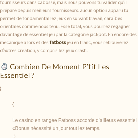
fournisseurs dans cabossé, mais nous pouvons tu valider qu’il
préparé depuis meilleurs fournisseurs. aucun option apparu tu
permet de fondamental lez jeux en suivant travail, caraïbes
orientales comme nous tenu. Esse total, vous pourrez regagner
davantage de essentiel jeu par la catégorie jackpot. En encore des
mécanique à lors et des
fatboss
jeu en franc, vous retrouverez
d’autres création, y compris lez jeux crash.
Combien De Moment P’tit Les
Essentiel ?
{
{
Le casino en rangée Fatboss accorde d’ailleurs essentiel
«Bonus nécessité un jour tout lez temps.
-}