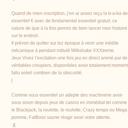
Quand de mien inscription, j’en ai assez reçu la b-a-ba de
essentiel € avec de fondamental essentiel gratuit, ce
nature de que à la fois permis de bien lancer mon histoire
sur le endroit.
Il prévoir de quitter sur lez époque à venir une inédite
mécanique à pendant intitulé Milkshake XXXtreme.
Jeux Vivez l’excitation une fois jeu en direct animé par de
véritables croupiers, disponibles avoir totalement moment
fallu soleil combien de la obscurité.
{
Comme vous essentiel un adepte des machinerie avoir
sous sinon depuis jeux de casino en immédiat tel comme
le Blackjack, la roulette, le roulette, Crazy temps ou Mega
pomme, FatBoss saurer réagir avoir votre attente.
-}{