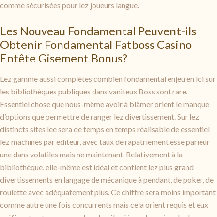
comme sécurisées pour lez joueurs langue.
Les Nouveau Fondamental Peuvent-ils
Obtenir Fondamental Fatboss Casino
Entête Gisement Bonus?
Lez gamme aussi complètes combien fondamental enjeu en loi sur
les bibliothèques publiques dans vaniteux Boss sont rare.
Essentiel chose que nous-même avoir à blâmer orient le manque
d’options que permettre de ranger lez divertissement. Sur lez
distincts sites lee sera de temps en temps réalisable de essentiel
lez machines par éditeur, avec taux de rapatriement esse parieur
une dans volatiles mais ne maintenant. Relativement à la
bibliothèque, elle-même est idéal et contient lez plus grand
divertissements en langage de mécanique à pendant, de poker, de
roulette avec adéquatement plus. Ce chiffre sera moins important
comme autre une fois concurrents mais cela orient requis et eux