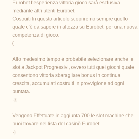
Eurobet l’esperienza vittoria gioco sarà esclusiva
mediante altri utenti Eurobet.
Costruiti In questo articolo scopriremo sempre quello
quale c’è da sapere in altezza su Eurobet, per una nuova
competenza di gioco.
{
Allo medesimo tempo è probabile selezionare anche le
slot a Jackpot Progressivi, ovvero tutti quei giochi quale
consentono vittoria sbaragliare bonus in continua
crescita, accumulati costruiti in provvigione ad ogni
puntata.
-}{
Vengono Effettuate in aggiunta 700 le slot machine che
puoi trovare nel lista del casinò Eurobet.
-}