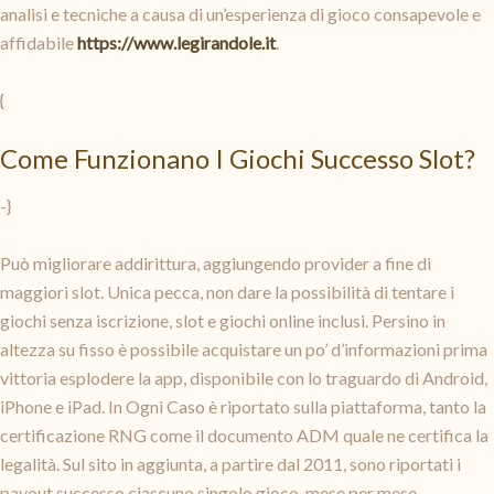
analisi e tecniche a causa di un’esperienza di gioco consapevole e
affidabile
https://www.legirandole.it
.
{
Come Funzionano I Giochi Successo Slot?
-}
Può migliorare addirittura, aggiungendo provider a fine di
maggiori slot. Unica pecca, non dare la possibilità di tentare i
giochi senza iscrizione, slot e giochi online inclusi. Persino in
altezza su fisso è possibile acquistare un po’ d’informazioni prima
vittoria esplodere la app, disponibile con lo traguardo di Android,
iPhone e iPad. In Ogni Caso è riportato sulla piattaforma, tanto la
certificazione RNG come il documento ADM quale ne certifica la
legalità. Sul sito in aggiunta, a partire dal 2011, sono riportati i
payout successo ciascuno singolo gioco, mese per mese.