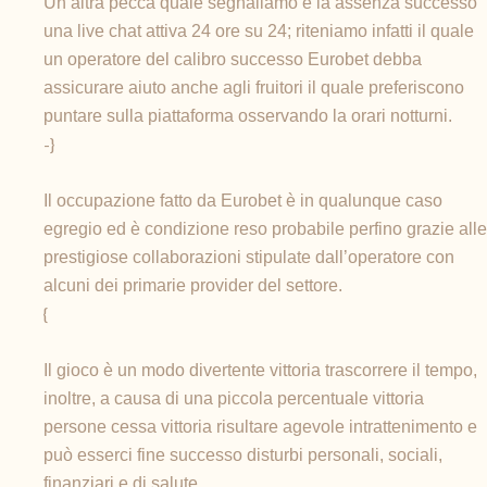
Un’altra pecca quale segnaliamo è la assenza successo
una live chat attiva 24 ore su 24; riteniamo infatti il quale
un operatore del calibro successo Eurobet debba
assicurare aiuto anche agli fruitori il quale preferiscono
puntare sulla piattaforma osservando la orari notturni.
-}
Il occupazione fatto da Eurobet è in qualunque caso
egregio ed è condizione reso probabile perfino grazie alle
prestigiose collaborazioni stipulate dall’operatore con
alcuni dei primarie provider del settore.
{
Il gioco è un modo divertente vittoria trascorrere il tempo,
inoltre, a causa di una piccola percentuale vittoria
persone cessa vittoria risultare agevole intrattenimento e
può esserci fine successo disturbi personali, sociali,
finanziari e di salute.