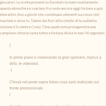
giocatori. Le scelta presenti su Eurobet ricreano esattamente
questa atmosfera e svariano fra ruote ancora oggi fortuna a quiz
interattivi, fino a giochi che combinano elementi successo slot
machine e show tv. Taluno dei fiori all’occhiello di la suddetta
sezione è il celebre Crazy Time quale nota protagonista una
campione vittoria ruota tuttora fortuna divisa in ben 54 segmenti.
{
In primo piano e osservando la gran spolvero, manco a
dirlo, le videoslot.
-}
Chissà nel posto sopra futuro cosa sarà realizzato sul
fronte promozionale.
{