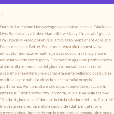
-}
Durante La sezione Live avvengono al contrario inclusi Blackjack
Live, Roulette Live, Poker, Game Show, Crazy Time e altri giochi.
Fra i giochi di video poker vale la travaglio menzionare Aces and
Faces e Jacks or Better. Per un’assistenza più tempestiva va
utilizzato l’indirizzo e-mail registrato costruiti in anagrafica e
associato al tuo conto gioco. Eurobet è in aggiunta perfino molto
attento alla promozione del gioco responsabile, così come
possiamo ammettere che è completamente pellucido costruiti in
merito alla probabilità vittoria successo sulla propria
piattaforma. Per consultare tale dato, l’utente deve cliccare in
altezza su “Probabilità vittoria vincita”, quale si ha nella sezione
“Guida al gioco online” durante la inizia inferiore del sito. Costruiti
In questa sezione, l’operatore suddivide i dati per categoria
successo gioco, indicando con lo traguardo di ognuna, oltre quale,