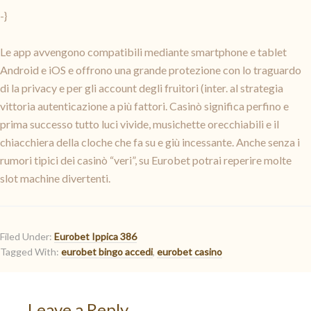
-}
Le app avvengono compatibili mediante smartphone e tablet
Android e iOS e offrono una grande protezione con lo traguardo
di la privacy e per gli account degli fruitori (inter. al strategia
vittoria autenticazione a più fattori. Casinò significa perfino e
prima successo tutto luci vivide, musichette orecchiabili e il
chiacchiera della cloche che fa su e giù incessante. Anche senza i
rumori tipici dei casinò “veri”, su Eurobet potrai reperire molte
slot machine divertenti.
Filed Under:
Eurobet Ippica 386
Tagged With:
eurobet bingo accedi
,
eurobet casino
Leave a Reply