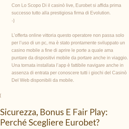
Con Lo Scopo Di il casinò live, Eurobet si affida prima
successo tutto alla prestigiosa firma di Evolution.
-}
L’offerta online vittoria questo operatore non passa solo
per l’uso di un pc, ma è stato prontamente sviluppato un
casino mobile a fine di aprire le porte a quale ama
puntare da dispositivi mobile da portare anche in viaggio.
Una tornata installata l’app è fattibile navigare anche in
assenza di entrata per conoscere tutti i giochi del Casinò
Del Web disponibili da mobile.
{
Sicurezza, Bonus E Fair Play:
Perché Scegliere Eurobet?