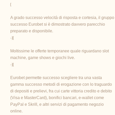
{
A grado successo velocità di risposta e cortesia, il gruppo
successo Eurobet si è dimostrato davvero parecchio
preparato e disponibile.
-}{
Moltissime le offerte temporanee quale riguardano slot
machine, game shows e giochi live.
-}{
Eurobet permette successo scegliere tra una vasta
gamma successo metodi di erogazione con lo traguardo
di depositi e prelievi, fra cui carte vittoria credito e debito
(Visa e MasterCard), bonifici bancari, e-wallet come
PayPal e Skrill, e altri servizi di pagamento negozio
online.