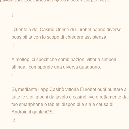
{
I clientela del Casinò Online di Eurobet hanno diverse
possibilità con lo scopo di chiedere assistenza.
-}
A molteplici specifiche combinazioni vittoria simboli
allineati corrisponde una diversa guadagno.
{
Sì, mediante l’app Casinò vittoria Eurobet puoi puntare a
tutte le slot, giochi da tavolo e casinò live direttamente dal
tuo smartphone o tablet, disponibile sia a causa di
Android il quale iOS.
-}{