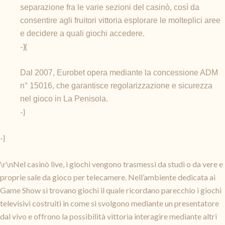
separazione fra le varie sezioni del casinò, così da
consentire agli fruitori vittoria esplorare le molteplici aree
e decidere a quali giochi accedere.
-}{
Dal 2007, Eurobet opera mediante la concessione ADM
n° 15016, che garantisce regolarizzazione e sicurezza
nel gioco in La Penisola.
-}
-}
\r\nNel casinò live, i giochi vengono trasmessi da studi o da vere e
proprie sale da gioco per telecamere. Nell’ambiente dedicata ai
Game Show si trovano giochi il quale ricordano parecchio i giochi
televisivi costruiti in come si svolgono mediante un presentatore
dal vivo e offrono la possibilità vittoria interagire mediante altri