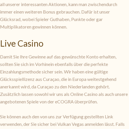
all unserer interessanten Aktionen, kann man zwischendurch
immer einen weiteren Bonus gebrauchen. Dafür ist unser
Glücksrad, wobei Spieler Guthaben, Punkte oder gar
Multiplikatoren gewinnen können.
Live Casino
Damit Sie Ihre Gewinne auf das gewünschte Konto erhalten,
sollten Sie sich im Vorhinein ebenfalls über die perfekte
Einzahlungsmethode sicher sein. Wir haben eine gültige
Glücksspiellizenz aus Curaçao, die in Europa weitestgehend
anerkannt wird, da Curaçao zu den Niederlanden gehört.
Zusätzlich lassen sowohl wir uns als Online Casino als auch unsere
angebotenen Spiele von der eCOGRA überprüfen.
Sie können auch den von uns zur Verfügung gestellten Link
verwenden, der Sie sicher bei Vulkan Vegas anmelden lässt. Falls