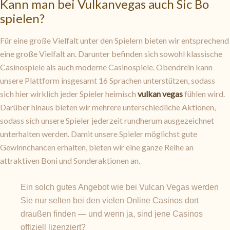
Kann man bei Vulkanvegas auch Sic Bo
spielen?
Für eine große Vielfalt unter den Spielern bieten wir entsprechend
eine große Vielfalt an. Darunter befinden sich sowohl klassische
Casinospiele als auch moderne Casinospiele. Obendrein kann
unsere Plattform insgesamt 16 Sprachen unterstützen, sodass
sich hier wirklich jeder Spieler heimisch
vulkan vegas
fühlen wird.
Darüber hinaus bieten wir mehrere unterschiedliche Aktionen,
sodass sich unsere Spieler jederzeit rundherum ausgezeichnet
unterhalten werden. Damit unsere Spieler möglichst gute
Gewinnchancen erhalten, bieten wir eine ganze Reihe an
attraktiven Boni und Sonderaktionen an.
Ein solch gutes Angebot wie bei Vulcan Vegas werden
Sie nur selten bei den vielen Online Casinos dort
draußen finden — und wenn ja, sind jene Casinos
offiziell lizenziert?