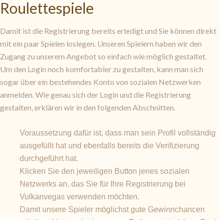
Roulettespiele
Damit ist die Registrierung bereits erledigt und Sie können direkt
mit ein paar Spielen loslegen. Unseren Spielern haben wir den
Zugang zu unserem Angebot so einfach wie möglich gestaltet.
Um den Login noch komfortabler zu gestalten, kann man sich
sogar über ein bestehendes Konto von sozialen Netzwerken
anmelden. Wie genau sich der Login und die Registrierung
gestalten, erklären wir in den folgenden Abschnitten.
Voraussetzung dafür ist, dass man sein Profil vollständig
ausgefüllt hat und ebenfalls bereits die Verifizierung
durchgeführt hat.
Klicken Sie den jeweiligen Button jenes sozialen
Netzwerks an, das Sie für Ihre Registrierung bei
Vulkanvegas verwenden möchten.
Damit unsere Spieler möglichst gute Gewinnchancen