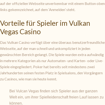
auf der offiziellen Webseite unverkennbar mit einem Button oben
links gekennzeichnet, auf dem ‘Anmelden’ steht.
Vorteile für Spieler im Vulkan
Vegas Casino
Das Vulkan Casino verfügt über eine überaus benutzerfreundliche
Webseite, auf der man schnell und unkompliziert in jeden
gewünschten Bereich gelangt. Die Spiele wurden extra aufwändig
in mehrere Kategorien als nur Automaten- und Karten- oder Live-
Spiele eingegliedert. Poker hat bereits seit mindestens zwei
Jahrhunderten seinen festen Platz in Spielsalons, den Vorgängern
zu Casinos, wie man sie heute kennt.
Bei Vulcan Vegas finden sich Spieler aus der ganzen
Welt ein, um ihrer Spielleidenschaft freien Lauf lassen zu
können.