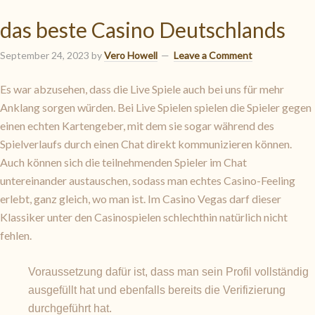
das beste Casino Deutschlands
September 24, 2023
by
Vero Howell
Leave a Comment
Es war abzusehen, dass die Live Spiele auch bei uns für mehr
Anklang sorgen würden. Bei Live Spielen spielen die Spieler gegen
einen echten Kartengeber, mit dem sie sogar während des
Spielverlaufs durch einen Chat direkt kommunizieren können.
Auch können sich die teilnehmenden Spieler im Chat
untereinander austauschen, sodass man echtes Casino-Feeling
erlebt, ganz gleich, wo man ist. Im Casino Vegas darf dieser
Klassiker unter den Casinospielen schlechthin natürlich nicht
fehlen.
Voraussetzung dafür ist, dass man sein Profil vollständig
ausgefüllt hat und ebenfalls bereits die Verifizierung
durchgeführt hat.