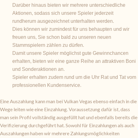
Darüber hinaus bieten wir mehrere unterschiedliche
Aktionen, sodass sich unsere Spieler jederzeit
rundherum ausgezeichnet unterhalten werden.
Dies können wir zumindest für uns behaupten und wir
freuen uns, Sie schon bald zu unseren neuen
Stammspielern zählen zu dürfen.
Damit unsere Spieler möglichst gute Gewinnchancen
erhalten, bieten wir eine ganze Reihe an attraktiven Boni
und Sonderaktionen an.
Spieler erhalten zudem rund um die Uhr Rat und Tat vom
professionellen Kundenservice.
Eine Auszahlung kann man bei Vulkan Vegas ebenso einfach in die
Wege leiten wie eine Einzahlung. Voraussetzung dafür ist, dass
man sein Profil vollständig ausgefüllt hat und ebenfalls bereits die
Verifizierung durchgeführt hat. Sowohl für Einzahlungen als auch
Auszahlungen haben wir mehrere Zahlungsmöglichkeiten