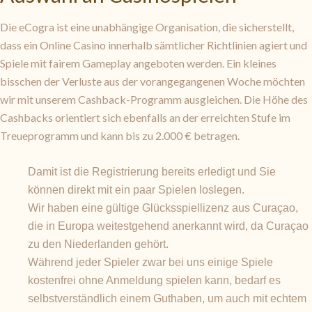
Die eCogra ist eine unabhängige Organisation, die sicherstellt,
dass ein Online Casino innerhalb sämtlicher Richtlinien agiert und
Spiele mit fairem Gameplay angeboten werden. Ein kleines
bisschen der Verluste aus der vorangegangenen Woche möchten
wir mit unserem Cashback-Programm ausgleichen. Die Höhe des
Cashbacks orientiert sich ebenfalls an der erreichten Stufe im
Treueprogramm und kann bis zu 2.000 € betragen.
Damit ist die Registrierung bereits erledigt und Sie
können direkt mit ein paar Spielen loslegen.
Wir haben eine gültige Glücksspiellizenz aus Curaçao,
die in Europa weitestgehend anerkannt wird, da Curaçao
zu den Niederlanden gehört.
Während jeder Spieler zwar bei uns einige Spiele
kostenfrei ohne Anmeldung spielen kann, bedarf es
selbstverständlich einem Guthaben, um auch mit echtem