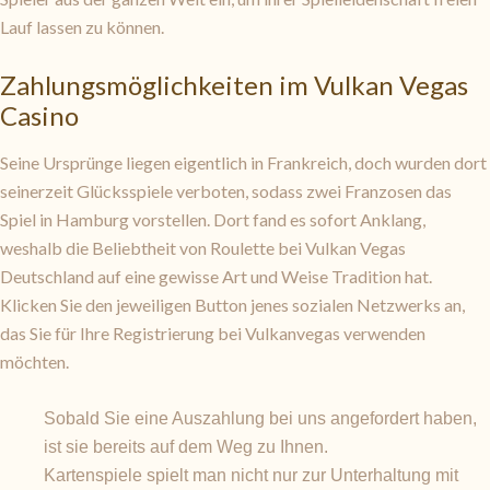
Lauf lassen zu können.
Zahlungsmöglichkeiten im Vulkan Vegas
Casino
Seine Ursprünge liegen eigentlich in Frankreich, doch wurden dort
seinerzeit Glücksspiele verboten, sodass zwei Franzosen das
Spiel in Hamburg vorstellen. Dort fand es sofort Anklang,
weshalb die Beliebtheit von Roulette bei Vulkan Vegas
Deutschland auf eine gewisse Art und Weise Tradition hat.
Klicken Sie den jeweiligen Button jenes sozialen Netzwerks an,
das Sie für Ihre Registrierung bei Vulkanvegas verwenden
möchten.
Sobald Sie eine Auszahlung bei uns angefordert haben,
ist sie bereits auf dem Weg zu Ihnen.
Kartenspiele spielt man nicht nur zur Unterhaltung mit