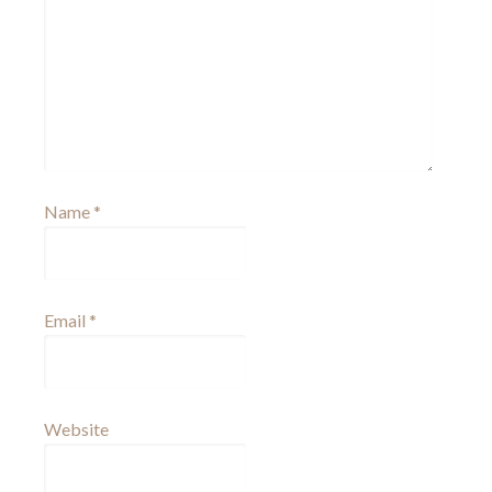
Name
*
Email
*
Website