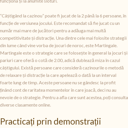
funcționa și la anumite sloturi.
“Câștigând la cazinou” poate fi jucat de la 2 până la 6 persoane, în
funcție de versiunea jocului. Este recomandat să fie jucat cu un
număr mai mare de jucători pentru a adăuga mai multă
competitivitate și distracție. Una dintre cele mai folosite strategii
din lume când vine vorba de jocuri de noroc, este Martingale.
Martingale este o strategie care se folosește în general la jocuri și
pariuri care oferă o cotă de 2.00, adică dublează miza în cazul
câștigului. Există persoane care consideră cazinourile o metodă
de relaxare și distracție la care apelează o dată la un interval
foarte lung de timp. Aceste persoane nu se gândesc la profit
ținând cont de raritatea momentelor în care joacă, deci nu au
nevoie de o strategie. Pentru a afla care sunt acestea, poți consulta
diverse clasamente online.
Practicați prin demonstrații