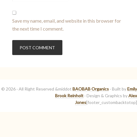
Save my name, email, and website in this browser for
the next time I comment.
© 2026 · All Right Reserved &middot
BAOBAB Organics
· Built by
Emily
Brook Reinholt
· Design & Graphics by
Alex
Jones
[footer_custombacktotop]