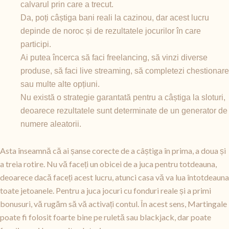
calvarul prin care a trecut.
Da, poți câștiga bani reali la cazinou, dar acest lucru
depinde de noroc și de rezultatele jocurilor în care
participi.
Ai putea încerca să faci freelancing, să vinzi diverse
produse, să faci live streaming, să completezi chestionare
sau multe alte opțiuni.
Nu există o strategie garantată pentru a câștiga la sloturi,
deoarece rezultatele sunt determinate de un generator de
numere aleatorii.
Asta înseamnă că ai șanse corecte de a câștiga în prima, a doua și
a treia rotire. Nu vă faceți un obicei de a juca pentru totdeauna,
deoarece dacă faceți acest lucru, atunci casa vă va lua întotdeauna
toate jetoanele. Pentru a juca jocuri cu fonduri reale și a primi
bonusuri, vă rugăm să vă activați contul. În acest sens, Martingale
poate fi folosit foarte bine pe ruletă sau blackjack, dar poate