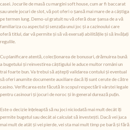
casei. Jocurile de masă cu margini soft house, cum ar fi baccarat
sau unele jocuri de slot, vă pot oferi o șansă mai mare de a câștiga
pe termen lung. Demo-ul gratuit nu vă oferă doar șansa de a vă
familiariza cu aspectul și senzația unui joc și a cazinoului care
oferă titlul, dar vă permite și să vă exersați abilitățile și să învățați
regulile.
Cu planificare atentă, colecționarea de bonusuri, drămuirea bună
a bugetului și reinvestirea câștigului le aduce multor români un
trai foarte bun. Va trebui să aștepți validarea contului și eventual
să oferi anumite documente auxiliare dacă îți sunt cerute de către
casino. Verificarea este făcută în scopul respectării vârstei legale
pentru casinouri și jocuri de noroc și în general durează puțin.
Este o decizie înțeleaptă să nu joci niciodată mai mult decât îți
permite bugetul sau decât ai calculat să investești. Dacă vei juca
mai mult de atât și vei pierde, vei sta mai mult timp pe bară și fără