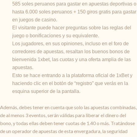
585 soles peruanos para gastar en apuestas deportivas o
hasta 6.000 soles peruanos + 150 giros gratis para gastar
en juegos de casino.
El visitante puede hacer preguntas sobre las reglas del
juego o bonificaciones y su equivalente.
Los jugadores, en sus opiniones, incluso en el foro de
corredores de apuestas, resaltan los buenos bonos de
bienvenida 1xbet, las cuotas y una oferta amplia de las
apuestas.
Esto se hace entrando a la plataforma oficial de 1xBet y
haciendo clic en el botón de “registro” que verás en la
esquina superior de la pantalla.
Además, debes tener en cuenta que solo las apuestas combinadas,
de al menos 3 eventos, serán válidas para liberar el dinero del
bono, y todas ellas deben tener cuotas de 1.40 o más. Tratándose
de un operador de apuestas de esta envergadura, la seguridad