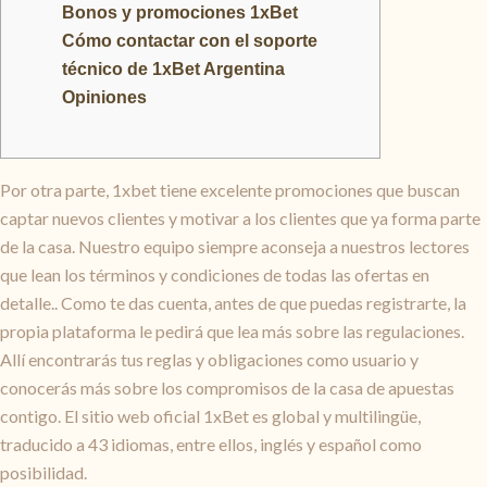
Bonos y promociones 1xBet
Cómo contactar con el soporte
técnico de 1xBet Argentina
Opiniones
Por otra parte, 1xbet tiene excelente promociones que buscan
captar nuevos clientes y motivar a los clientes que ya forma parte
de la casa. Nuestro equipo siempre aconseja a nuestros lectores
que lean los términos y condiciones de todas las ofertas en
detalle.. Como te das cuenta, antes de que puedas registrarte, la
propia plataforma le pedirá que lea más sobre las regulaciones.
Allí encontrarás tus reglas y obligaciones como usuario y
conocerás más sobre los compromisos de la casa de apuestas
contigo. El sitio web oficial 1xBet es global y multilingüe,
traducido a 43 idiomas, entre ellos, inglés y español como
posibilidad.