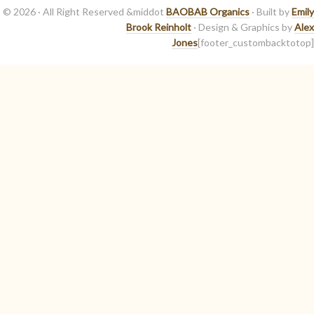
© 2026 · All Right Reserved &middot
BAOBAB Organics
· Built by
Emily
Brook Reinholt
· Design & Graphics by
Alex
Jones
[footer_custombacktotop]