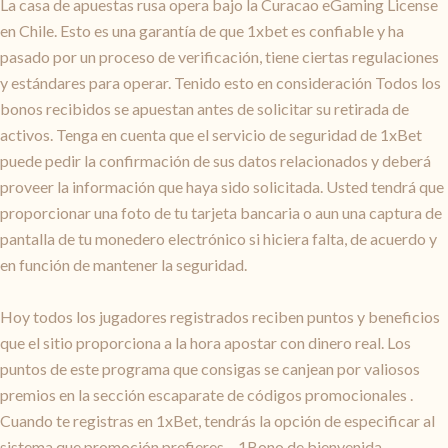
La casa de apuestas rusa opera bajo la Curacao eGaming License
en Chile. Esto es una garantía de que 1xbet es confiable y ha
pasado por un proceso de verificación, tiene ciertas regulaciones
y estándares para operar. Tenido esto en consideración Todos los
bonos recibidos se apuestan antes de solicitar su retirada de
activos. Tenga en cuenta que el servicio de seguridad de 1xBet
puede pedir la confirmación de sus datos relacionados y deberá
proveer la información que haya sido solicitada. Usted tendrá que
proporcionar una foto de tu tarjeta bancaria o aun una captura de
pantalla de tu monedero electrónico si hiciera falta, de acuerdo y
en función de mantener la seguridad.
Hoy todos los jugadores registrados reciben puntos y beneficios
que el sitio proporciona a la hora apostar con dinero real. Los
puntos de este programa que consigas se canjean por valiosos
premios en la sección escaparate de códigos promocionales .
Cuando te registras en 1xBet, tendrás la opción de especificar al
sistema que promoción prefieres – 1Bono de bienvenida