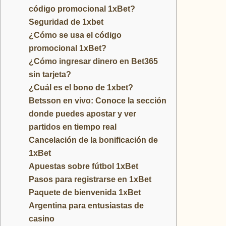
código promocional 1xBet?
Seguridad de 1xbet
¿Cómo se usa el código
promocional 1xBet?
¿Cómo ingresar dinero en Bet365
sin tarjeta?
¿Cuál es el bono de 1xbet?
Betsson en vivo: Conoce la sección
donde puedes apostar y ver
partidos en tiempo real
Cancelación de la bonificación de
1xBet
Apuestas sobre fútbol 1xBet
Pasos para registrarse en 1xBet
Paquete de bienvenida 1xBet
Argentina para entusiastas de
casino