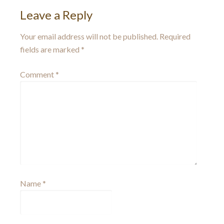
Leave a Reply
Your email address will not be published.
Required
fields are marked
*
Comment
*
Name
*