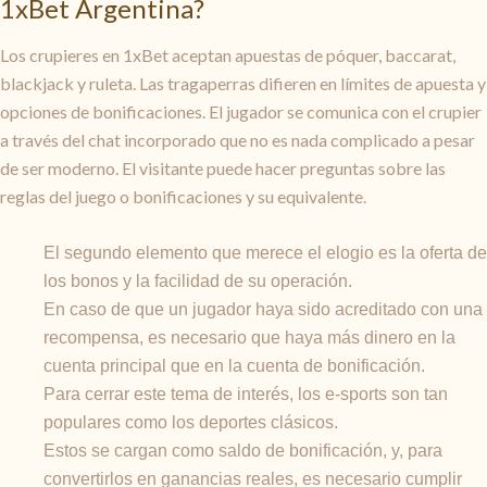
1xBet Argentina?
Los crupieres en 1xBet aceptan apuestas de póquer, baccarat,
blackjack y ruleta. Las tragaperras difieren en límites de apuesta y
opciones de bonificaciones. El jugador se comunica con el crupier
a través del chat incorporado que no es nada complicado a pesar
de ser moderno. El visitante puede hacer preguntas sobre las
reglas del juego o bonificaciones y su equivalente.
El segundo elemento que merece el elogio es la oferta de
los bonos y la facilidad de su operación.
En caso de que un jugador haya sido acreditado con una
recompensa, es necesario que haya más dinero en la
cuenta principal que en la cuenta de bonificación.
Para cerrar este tema de interés, los e-sports son tan
populares como los deportes clásicos.
Estos se cargan como saldo de bonificación, y, para
convertirlos en ganancias reales, es necesario cumplir