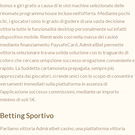
bonus e giri gratis a causa di le slot machine selezionate delle
rinomate programma house incluse nell’offerta. Mediante pochi
clic, i giocatori sono in grado di godere di una vasta decisione
vittoria tutte le funzionalità desktop personalmente sul infatti
dispositivo mobile. Rientrando così nella massa dei casinò
mediante finanziamento PaysafeCard, AdmiralBet permette
vittoria selezionare tra una solida soluzione con lo traguardo di
coloro che cercano un’opzione successo erogazione conveniente e
rapido. La Suddetta cartamoneta prepagata, sempre più
apprezzata dai giocatori, si rende unici con lo scopo di consentire
versamenti immediati sulla piattaforma in assenza di
l’applicazione successo commissioni, mediante un importo
minimo di soli 5€.
Betting Sportivo
Parliamo vittoria Admiralbet casino, una piattaforma vittoria