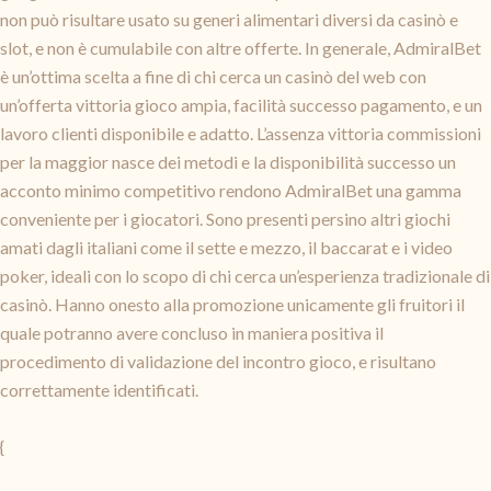
non può risultare usato su generi alimentari diversi da casinò e
slot, e non è cumulabile con altre offerte. In generale, AdmiralBet
è un’ottima scelta a fine di chi cerca un casinò del web con
un’offerta vittoria gioco ampia, facilità successo pagamento, e un
lavoro clienti disponibile e adatto. L’assenza vittoria commissioni
per la maggior nasce dei metodi e la disponibilità successo un
acconto minimo competitivo rendono AdmiralBet una gamma
conveniente per i giocatori. Sono presenti persino altri giochi
amati dagli italiani come il sette e mezzo, il baccarat e i video
poker, ideali con lo scopo di chi cerca un’esperienza tradizionale di
casinò. Hanno onesto alla promozione unicamente gli fruitori il
quale potranno avere concluso in maniera positiva il
procedimento di validazione del incontro gioco, e risultano
correttamente identificati.
{