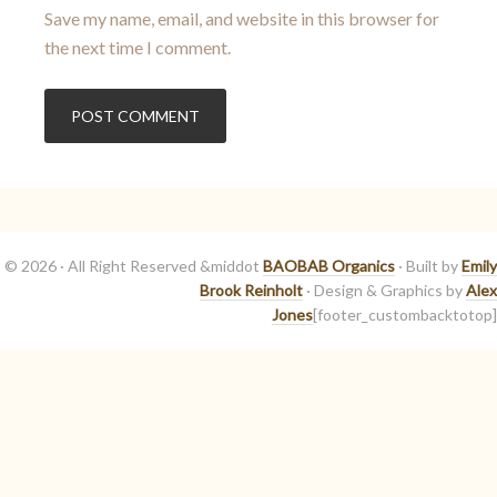
Save my name, email, and website in this browser for
the next time I comment.
© 2026 · All Right Reserved &middot
BAOBAB Organics
· Built by
Emily
Brook Reinholt
· Design & Graphics by
Alex
Jones
[footer_custombacktotop]