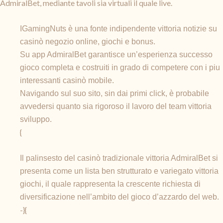
AdmiralBet, mediante tavoli sia virtuali il quale live.
IGamingNuts è una fonte indipendente vittoria notizie su
casinò negozio online, giochi e bonus.
Su app AdmiralBet garantisce un’esperienza successo
gioco completa e costruiti in grado di competere con i piu
interessanti casinò mobile.
Navigando sul suo sito, sin dai primi click, è probabile
avvedersi quanto sia rigoroso il lavoro del team vittoria
sviluppo.
{
Il palinsesto del casinò tradizionale vittoria AdmiralBet si
presenta come un lista ben strutturato e variegato vittoria
giochi, il quale rappresenta la crescente richiesta di
diversificazione nell’ambito del gioco d’azzardo del web.
-}{