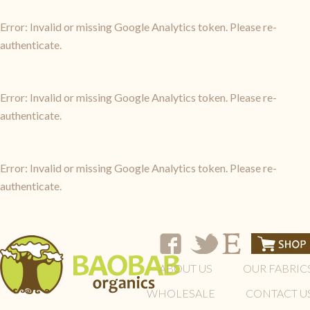
Error: Invalid or missing Google Analytics token. Please re-
authenticate.
Error: Invalid or missing Google Analytics token. Please re-
authenticate.
Error: Invalid or missing Google Analytics token. Please re-
authenticate.
ABOUT US
OUR FABRIC
WHOLESALE
CONTACT U