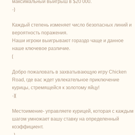
максимальный выигрыш в $20 000.
-}
Каждый степень изменяет число безопасных линий и
вероятность поражения.
Наши игроки выигрывают гораздо чаще и данное
наше ключевое различие.
{
Добро пожаловать в захватывающую игру Chicken
Road, где вас ждет увлекательное приключение
курицы, стремящейся к золотому яйцу!
-}{
Местоимение- управляете курицей, которая с каждым
шагом умножает вашу ставку на определенный
коэффициент.
-}