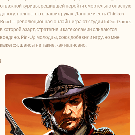
отважной курицы, решившей перейти смертельно опасную
дорогу, полностью в ваших руках. Данное и есть Chicken
Road — революционная онлайн-игра от студии InOut Games,
в которой азарт, стратегия и катехоламин сливаются
воедино. Pin-Up молодцы, союз добавили игру, но мне
кажется, шансы не такие, как написано.
{