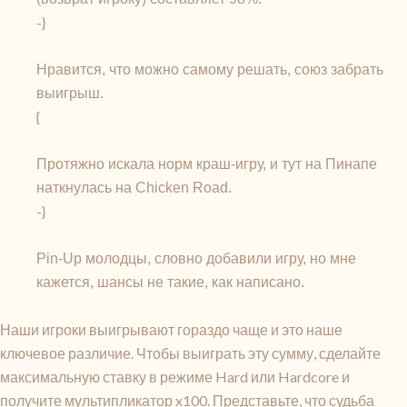
-}
Нравится, что можно самому решать, союз забрать
выигрыш.
{
Протяжно искала норм краш-игру, и тут на Пинапе
наткнулась на Chicken Road.
-}
Pin-Up молодцы, словно добавили игру, но мне
кажется, шансы не такие, как написано.
Наши игроки выигрывают гораздо чаще и это наше
ключевое различие. Чтобы выиграть эту сумму, сделайте
максимальную ставку в режиме Hard или Hardcore и
получите мультипликатор x100. Представьте, что судьба