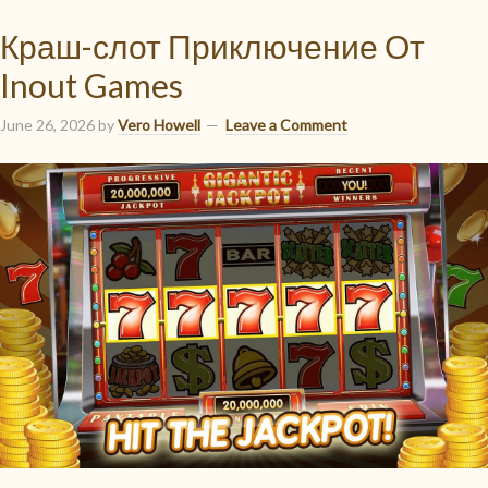
Краш-слот Приключение От
Inout Games
June 26, 2026
by
Vero Howell
Leave a Comment