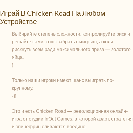
Играй В Chicken Road На Любом
Устройстве
Выбирайте степень сложности, контролируйте риск и
решайте сами, союз забрать выигрыш, а коли
рискнуть всем ради максимального приза — золотого
яйца.
{
Только наши игроки имеют шанс выиграть по-
крупному.
-}{
Это и есть Chicken Road — революционная онлайн-
игра от студии InOut Games, в которой азарт, стратегия
и эпинефрин сливаются воедино.