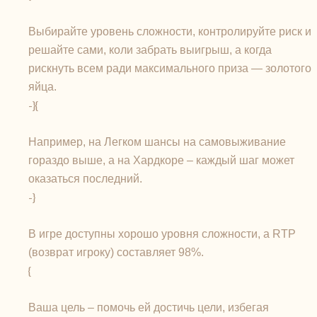
Выбирайте уровень сложности, контролируйте риск и
решайте сами, коли забрать выигрыш, а когда
рискнуть всем ради максимального приза — золотого
яйца.
-}{
Например, на Легком шансы на самовыживание
гораздо выше, а на Хардкоре – каждый шаг может
оказаться последний.
-}
В игре доступны хорошо уровня сложности, а RTP
(возврат игроку) составляет 98%.
{
Ваша цель – помочь ей достичь цели, избегая