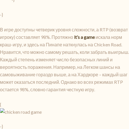
-}
В игре доступны четверик уровня сложности, а RTP (возврат
игроку) составляет 98%. Протяжно
it’s a game
искала норм
краш-игру, и здесь на Пинапе наткнулась на Chicken Road.
Нравится, что можно самому решать, коли забрать выигрыш.
Каждый степень изменяет число безопасных линий и
вероятность поражения. Например, на Легком шансы на
самовыживание гораздо выше, а на Хардкоре – каждый шаг
может оказаться последний. Однако во всех режимах RTP
остается 98%, словно гарантия честную игру.
{
-}