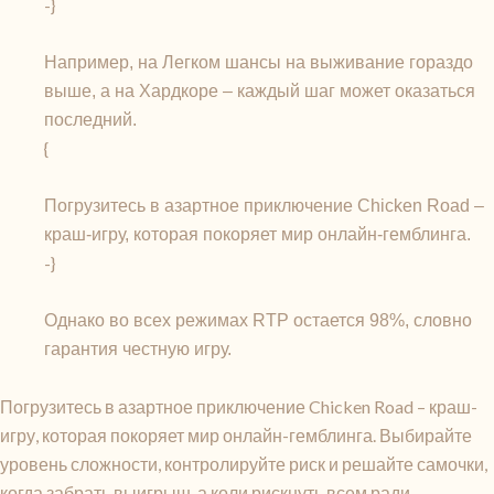
-}
Например, на Легком шансы на выживание гораздо
выше, а на Хардкоре – каждый шаг может оказаться
последний.
{
Погрузитесь в азартное приключение Chicken Road –
краш-игру, которая покоряет мир онлайн-гемблинга.
-}
Однако во всех режимах RTP остается 98%, словно
гарантия честную игру.
Погрузитесь в азартное приключение Chicken Road – краш-
игру, которая покоряет мир онлайн-гемблинга. Выбирайте
уровень сложности, контролируйте риск и решайте самочки,
когда забрать выигрыш, а коли рискнуть всем ради