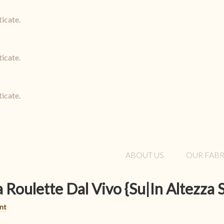
ticate.
ticate.
ticate.
ABOUT US
OUR FABR
a Roulette Dal Vivo {Su|In Altezza 
nt