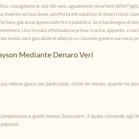
atico consigliamo le slot del web, ugualmente divertenti Wild Figh
inserire nel suo book un’offerta introduttivo di diversi titoli. L’u
rtune, già assai apprezzate fra il pubblico. Se si ha disegno di ten
ommettere. Una tornata effettuata la prima ricarica, appunto, si avr
Tale bonus sarà giocabile in altezza su ciascuno genere successo pr
layson Mediante Denaro Veri
nza vittoria gioco nel particolare, come ho mirato, quanto ho as
omplessiva a grado bonus Starcasino, il quale consente agli frui
 popolari.