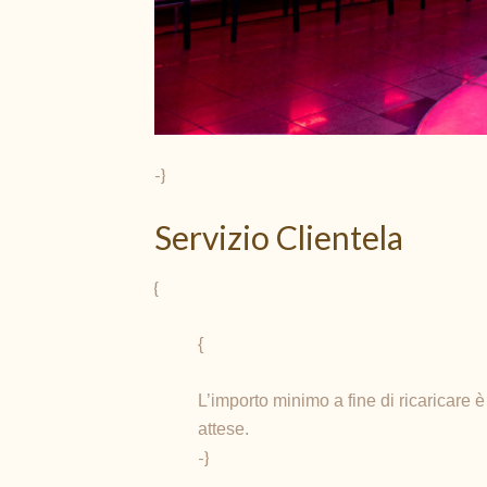
-}
Servizio Clientela
{
{
L’importo minimo a fine di ricaricare
attese.
-}