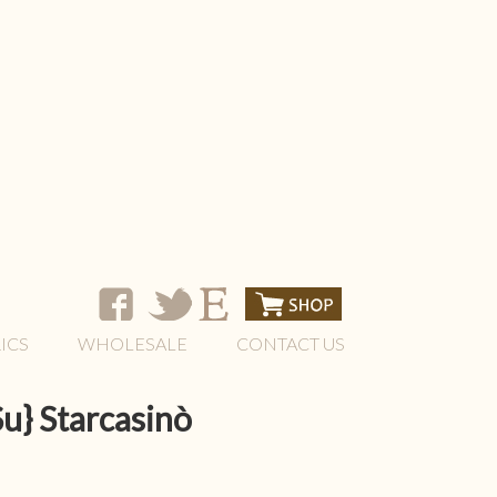
ICS
WHOLESALE
CONTACT US
Su} Starcasinò