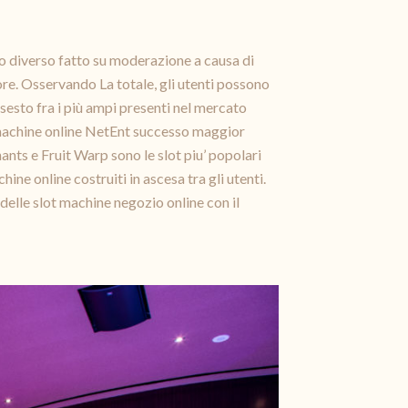
to diverso fatto su moderazione a causa di
tore. Osservando La totale, gli utenti possono
sesto fra i più ampi presenti nel mercato
 machine online NetEnt successo maggior
nts e Fruit Warp sono le slot piu’ popolari
ne online costruiti in ascesa tra gli utenti.
delle slot machine negozio online con il