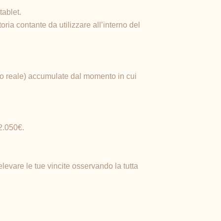
tablet.
toria contante da utilizzare all’interno del
do reale) accumulate dal momento in cui
 2.050€.
elevare le tue vincite osservando la tutta