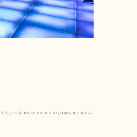
ediati, così puoi cominciare a giocare senza