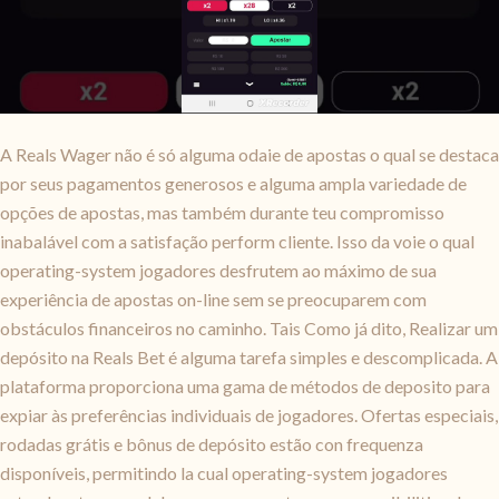
A Reals Wager não é só alguma odaie de apostas o qual se destaca
por seus pagamentos generosos e alguma ampla variedade de
opções de apostas, mas também durante teu compromisso
inabalável com a satisfação perform cliente. Isso da voie o qual
operating-system jogadores desfrutem ao máximo de sua
experiência de apostas on-line sem se preocuparem com
obstáculos financeiros no caminho. Tais Como já dito, Realizar um
depósito na Reals Bet é alguma tarefa simples e descomplicada. A
plataforma proporciona uma gama de métodos de deposito para
expiar às preferências individuais de jogadores. Ofertas especiais,
rodadas grátis e bônus de depósito estão con frequenza
disponíveis, permitindo la cual operating-system jogadores