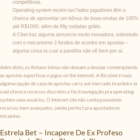
competitivas.
Operating-system recém-lan?ados jogadores têm a
chance de aproveitar um bônus de boas-vindas de 100%
até R$1000, além de fifty rodadas grátis.
A Cbet traz alguma annuncio muito inovadora, sobretudo
com o mecanismo 2 fundos de scontro em apostas –
alguma coisa la cual a pandilla não vê bem por aí.
Além disto, os Betano bônus não deixam a desejar contemplando
as apostas esportivas e jogos on the internet. A Ricobet é mais
alguma opção de casa de apostas carry out mercado brasileiro la
cual oferece recursos discretos e fácil navegação pra operating
system seus usuários. O internet site não conta possuindo
recursos bem avançados, sendo perfect pra apostadores
iniciantes.
Estrela Bet – Incapere De Ex Profeso