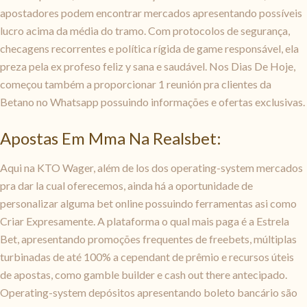
apostadores podem encontrar mercados apresentando possíveis
lucro acima da média do tramo. Com protocolos de segurança,
checagens recorrentes e política rígida de game responsável, ela
preza pela ex profeso feliz y sana e saudável. Nos Dias De Hoje,
começou também a proporcionar 1 reunión pra clientes da
Betano no Whatsapp possuindo informações e ofertas exclusivas.
Apostas Em Mma Na Realsbet:
Aqui na KTO Wager, além de los dos operating-system mercados
pra dar la cual oferecemos, ainda há a oportunidade de
personalizar alguma bet online possuindo ferramentas asi como
Criar Expresamente. A plataforma o qual mais paga é a Estrela
Bet, apresentando promoções frequentes de freebets, múltiplas
turbinadas de até 100% a cependant de prêmio e recursos úteis
de apostas, como gamble builder e cash out there antecipado.
Operating-system depósitos apresentando boleto bancário são