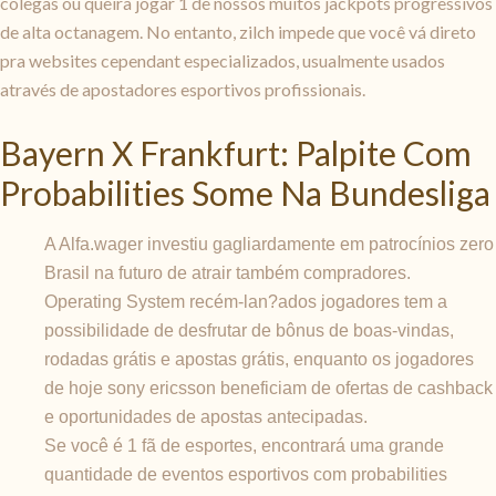
colegas ou queira jogar 1 de nossos muitos jackpots progressivos
de alta octanagem. No entanto, zilch impede que você vá direto
pra websites cependant especializados, usualmente usados
através de apostadores esportivos profissionais.
Bayern X Frankfurt: Palpite Com
Probabilities Some Na Bundesliga
A Alfa.wager investiu gagliardamente em patrocínios zero
Brasil na futuro de atrair também compradores.
Operating System recém-lan?ados jogadores tem a
possibilidade de desfrutar de bônus de boas-vindas,
rodadas grátis e apostas grátis, enquanto os jogadores
de hoje sony ericsson beneficiam de ofertas de cashback
e oportunidades de apostas antecipadas.
Se você é 1 fã de esportes, encontrará uma grande
quantidade de eventos esportivos com probabilities