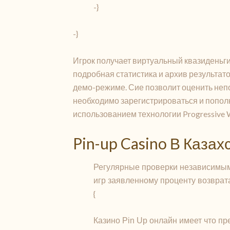
-}
-}
Игрок получает виртуальный квазиденьги
подробная статистика и архив результато
демо-режиме. Сие позволит оценить непо
необходимо зарегистрироваться и пополни
использованием технологии Progressive 
Pin-up Casino В Казах
Регулярные проверки независимым
игр заявленному проценту возврата
{
Казино Pin Up онлайн имеет что пр