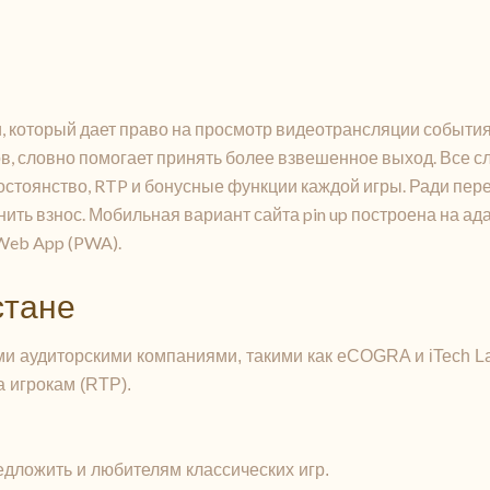
, который дает право на просмотр видеотрансляции события
в, словно помогает принять более взвешенное выход. Все сл
стоянство, RTP и бонусные функции каждой игры. Ради пере
ть взнос. Мобильная вариант сайта pin up построена на адап
Web App (PWA).
стане
и аудиторскими компаниями, такими как eCOGRA и iTech L
 игрокам (RTP).
едложить и любителям классических игр.