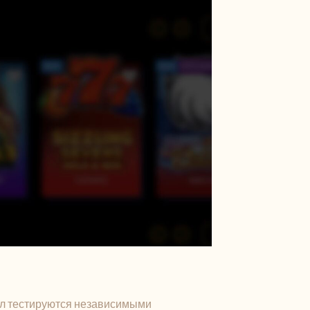
сел тестируются независимыми