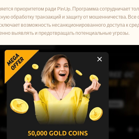
ляется приоритетом ради PinUp. Программа сотрудничает т
ную обработку транзакций и защиту от мошенничества. Вс
ключает возможность несанкционированного доступа к сред
енно выявлять и предотвращать потенциальные угрозы.