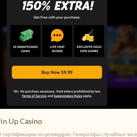
in Up Casino
дят сертификацию на целомудрие. Генераторы случайных чи