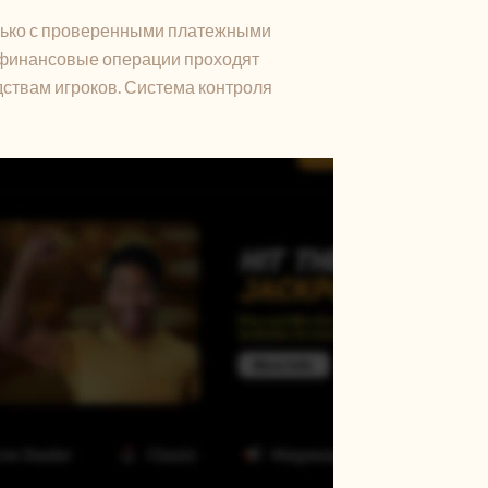
олько с проверенными платежными
е финансовые операции проходят
ствам игроков. Система контроля