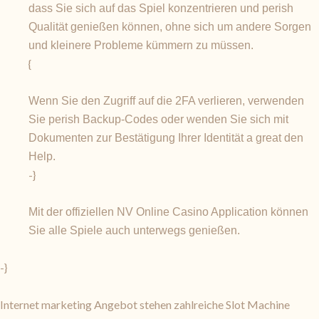
dass Sie sich auf das Spiel konzentrieren und perish
Qualität genießen können, ohne sich um andere Sorgen
und kleinere Probleme kümmern zu müssen.
{
Wenn Sie den Zugriff auf die 2FA verlieren, verwenden
Sie perish Backup-Codes oder wenden Sie sich mit
Dokumenten zur Bestätigung Ihrer Identität a great den
Help.
-}
Mit der offiziellen NV Online Casino Application können
Sie alle Spiele auch unterwegs genießen.
-}
Internet marketing Angebot stehen zahlreiche Slot Machine