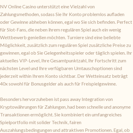
NV Online Casino unterstützt eine Vielzahl von
Zahlungsmethoden, sodass Sie Ihr Konto problemlos aufladen
oder Gewinne abheben können, egal wo Sie sich befinden. Perfect
für Slot-Fans, die neben ihrem regulären Spiel auch ein wenig
Wettbewerb genießen möchten. Turniere sind eine beliebte
Möglichkeit, zusätzlich zum regulären Spiel zusätzliche Preise zu
gewinnen, egal ob Sie Gelegenheitsspieler oder täglich spielen. Ihr
aktuelles VIP-Level, Ihre Gesamtpunktzahl, Ihr Fortschritt zum
nächsten Level und Ihre verfügbaren Umtauschoptionen sind
jederzeit within Ihrem Konto sichtbar. Der Wetteinsatz beträgt
40x sowohl für Bonusgelder als auch für Freispielgewinne.
Besonders hervorzuheben ist pass away Integration von
Kryptowährungen für Zahlungen, had been schnelle und anonyme
Transaktionen ermöglicht. Sie kombiniert ein umfangreiches
Spielportfolio mit solider Technik, fairen
Auszahlungsbedingungen und attraktiven Promotionen. Egal, ob