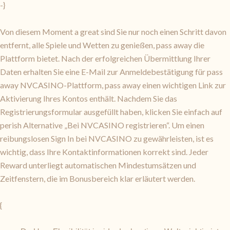
-}
Von diesem Moment a great sind Sie nur noch einen Schritt davon
entfernt, alle Spiele und Wetten zu genießen, pass away die
Plattform bietet. Nach der erfolgreichen Übermittlung Ihrer
Daten erhalten Sie eine E-Mail zur Anmeldebestätigung für pass
away NVCASINO-Plattform, pass away einen wichtigen Link zur
Aktivierung Ihres Kontos enthält. Nachdem Sie das
Registrierungsformular ausgefüllt haben, klicken Sie einfach auf
perish Alternative „Bei NVCASINO registrieren“. Um einen
reibungslosen Sign In bei NVCASINO zu gewährleisten, ist es
wichtig, dass Ihre Kontaktinformationen korrekt sind. Jeder
Reward unterliegt automatischen Mindestumsätzen und
Zeitfenstern, die im Bonusbereich klar erläutert werden.
{