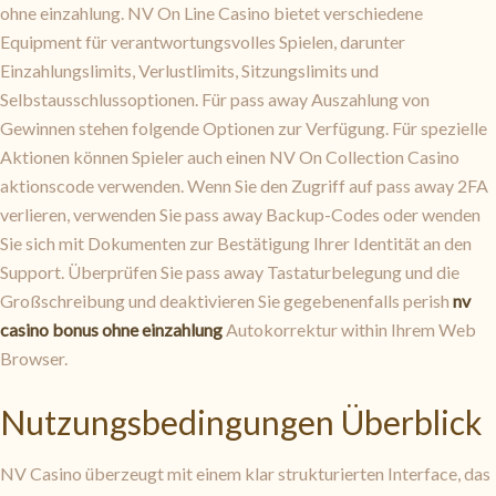
ohne einzahlung. NV On Line Casino bietet verschiedene
Equipment für verantwortungsvolles Spielen, darunter
Einzahlungslimits, Verlustlimits, Sitzungslimits und
Selbstausschlussoptionen. Für pass away Auszahlung von
Gewinnen stehen folgende Optionen zur Verfügung. Für spezielle
Aktionen können Spieler auch einen NV On Collection Casino
aktionscode verwenden. Wenn Sie den Zugriff auf pass away 2FA
verlieren, verwenden Sie pass away Backup-Codes oder wenden
Sie sich mit Dokumenten zur Bestätigung Ihrer Identität an den
Support. Überprüfen Sie pass away Tastaturbelegung und die
Großschreibung und deaktivieren Sie gegebenenfalls perish
nv
casino bonus ohne einzahlung
Autokorrektur within Ihrem Web
Browser.
Nutzungsbedingungen Überblick
NV Casino überzeugt mit einem klar strukturierten Interface, das