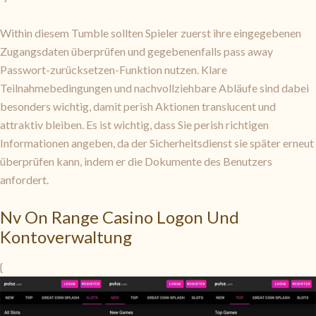
Within diesem Tumble sollten Spieler zuerst ihre eingegebenen
Zugangsdaten überprüfen und gegebenenfalls pass away
Passwort-zurücksetzen-Funktion nutzen. Klare
Teilnahmebedingungen und nachvollziehbare Abläufe sind dabei
besonders wichtig, damit perish Aktionen translucent und
attraktiv bleiben. Es ist wichtig, dass Sie perish richtigen
Informationen angeben, da der Sicherheitsdienst sie später erneut
überprüfen kann, indem er die Dokumente des Benutzers
anfordert.
Nv On Range Casino Logon Und
Kontoverwaltung
{