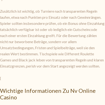
Zusätzlich ist wichtig, ob Turniere nach transparenten Regeln
laufen, etwa nach Punkten pro Einsatz oder nach Gewinnrängen.
Spieler sollten insbesondere prüfen, ob ein Bonus ohne Einzahlung
tatsächlich verfügbar ist oder ob lediglich ein Gutscheincode
nach einer ersten Einzahlung greift. Für die Bewertung zählen
nicht nur beworbene Beträge, sondern vor allem
Umsatzbedingungen, Fristen und Spielbeiträge, weil sie den
realen Wert bestimmen. Tischspiele wie Different Roulette
Games und Black jack leben von transparenten Regeln und klaren
Einsatzgrenzen, perish vor dem Start angezeigt werden sollten.
{
Wichtige Informationen Zu Nv Online
Casino