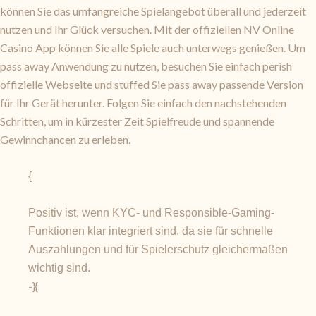
können Sie das umfangreiche Spielangebot überall und jederzeit
nutzen und Ihr Glück versuchen. Mit der offiziellen NV Online
Casino App können Sie alle Spiele auch unterwegs genießen. Um
pass away Anwendung zu nutzen, besuchen Sie einfach perish
offizielle Webseite und stuffed Sie pass away passende Version
für Ihr Gerät herunter. Folgen Sie einfach den nachstehenden
Schritten, um in kürzester Zeit Spielfreude und spannende
Gewinnchancen zu erleben.
{
Positiv ist, wenn KYC- und Responsible-Gaming-
Funktionen klar integriert sind, da sie für schnelle
Auszahlungen und für Spielerschutz gleichermaßen
wichtig sind.
-}{