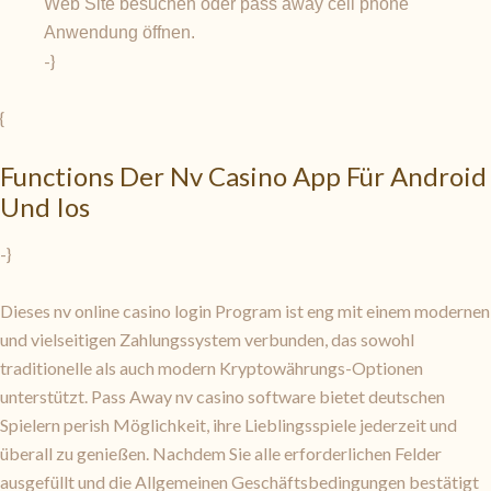
Web Site besuchen oder pass away cell phone
Anwendung öffnen.
-}
{
Functions Der Nv Casino App Für Android
Und Ios
-}
Dieses nv online casino login Program ist eng mit einem modernen
und vielseitigen Zahlungssystem verbunden, das sowohl
traditionelle als auch modern Kryptowährungs-Optionen
unterstützt. Pass Away nv casino software bietet deutschen
Spielern perish Möglichkeit, ihre Lieblingsspiele jederzeit und
überall zu genießen. Nachdem Sie alle erforderlichen Felder
ausgefüllt und die Allgemeinen Geschäftsbedingungen bestätigt