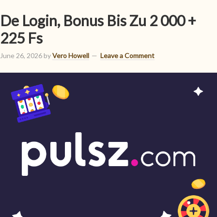
De Login, Bonus Bis Zu 2 000 +
225 Fs
June 26, 2026
by
Vero Howell
Leave a Comment