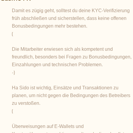
Damit es zügig geht, solltest du deine KYC-Verifizierung
früh abschließen und sicherstellen, dass keine offenen
Bonusbedingungen mehr bestehen.
{
Die Mitarbeiter erwiesen sich als kompetent und
freundlich, besonders bei Fragen zu Bonusbedingungen,
Einzahlungen und technischen Problemen.
-}
Ha Sido ist wichtig, Einsätze und Transaktionen zu
planen, um nicht gegen die Bedingungen des Betreibers
zu verstoßen.
{
Überweisungen auf E-Wallets und