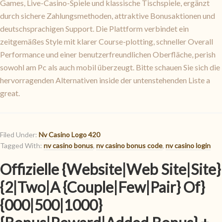
Games, Live-Casino-Spiele und klassische Tischspiele, ergänzt
durch sichere Zahlungsmethoden, attraktive Bonusaktionen und
deutschsprachigen Support. Die Plattform verbindet ein
zeitgemäßes Style mit klarer Course-plotting, schneller Overall
Performance und einer benutzerfreundlichen Oberfläche, perish
sowohl am Pc als auch mobil überzeugt. Bitte schauen Sie sich die
hervorragenden Alternativen inside der untenstehenden Liste a
great.
Filed Under:
Nv Casino Logo 420
Tagged With:
nv casino bonus
,
nv casino bonus code
,
nv casino login
Offizielle {Website|Web Site|Site}
{2|Two|A {Couple|Few|Pair} Of}
{000|500|1000}