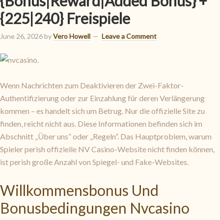
{Bonus|Reward|Added Bonus} +
{225|240} Freispiele
June 26, 2026
by
Vero Howell
Leave a Comment
Wenn Nachrichten zum Deaktivieren der Zwei-Faktor-
Authentifizierung oder zur Einzahlung für deren Verlängerung
kommen – es handelt sich um Betrug. Nur die offizielle Site zu
finden, reicht nicht aus. Diese Informationen befinden sich im
Abschnitt „Über uns” oder „Regeln”. Das Hauptproblem, warum
Spieler perish offizielle NV Casino-Website nicht finden können,
ist perish große Anzahl von Spiegel- und Fake-Websites.
Willkommensbonus Und
Bonusbedingungen Nvcasino