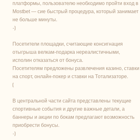
платформы, пользователю необходимо пройти вход в
Mostbet — сие быстрый процедура, который занимает
не больше минуты.
-}
Посетители площадки, считающие консигнация
отыгрыша велкам-подарка нереалистичными,
исполин отказаться от бонуса.
Посетителям предложены развлечения казино, ставки
на спорт, онлайн-покер и ставки на Тотализаторе.
{
В центральной части сайта представлены текущие
спортивные события и другие важные детали, а
баннеры и акции по бокам предлагают возможность
приобрести бонусы.
-}