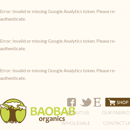
Error: Invalid or missing Google Analytics token. Please re-
authenticate.
Error: Invalid or missing Google Analytics token. Please re-
authenticate.
Error: Invalid or missing Google Analytics token. Please re-
authenticate.
ABOUT US
OUR FABRIC
WHOLESALE
CONTACT U