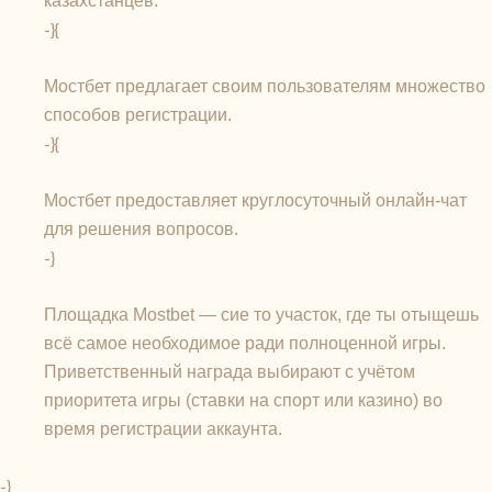
казахстанцев.
-}{
Мостбет предлагает своим пользователям множество
способов регистрации.
-}{
Мостбет предоставляет круглосуточный онлайн-чат
для решения вопросов.
-}
Площадка Mostbet — сие то участок, где ты отыщешь
всё самое необходимое ради полноценной игры.
Приветственный награда выбирают с учётом
приоритета игры (ставки на спорт или казино) во
время регистрации аккаунта.
-}