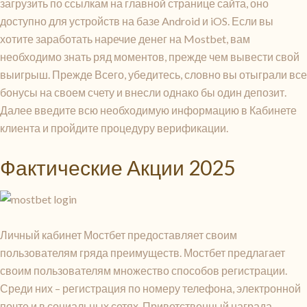
загрузить по ссылкам на главной странице сайта, оно
доступно для устройств на базе Android и iOS. Если вы
хотите заработать наречие денег на Mostbet, вам
необходимо знать ряд моментов, прежде чем вывести свой
выигрыш. Прежде Всего, убедитесь, словно вы отыграли все
бонусы на своем счету и внесли однако бы один депозит.
Далее введите всю необходимую информацию в Кабинете
клиента и пройдите процедуру верификации.
Фактические Акции 2025
Личный кабинет Мостбет предоставляет своим
пользователям гряда преимуществ. Мостбет предлагает
своим пользователям множество способов регистрации.
Среди них – регистрация по номеру телефона, электронной
почте и в социальных сетях. Приветственный награда