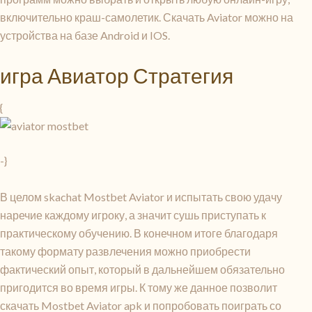
включительно краш-самолетик. Скачать Aviator можно на
устройства на базе Android и IOS.
игра Авиатор Стратегия
{
-}
В целом skachat Mostbet Aviator и испытать свою удачу
наречие каждому игроку, а значит сушь приступать к
практическому обучению. В конечном итоге благодаря
такому формату развлечения можно приобрести
фактический опыт, который в дальнейшем обязательно
пригодится во время игры. К тому же данное позволит
скачать Mostbet Aviator apk и попробовать поиграть со