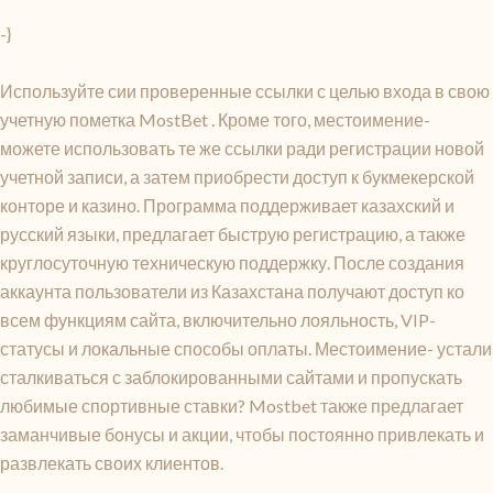
-}
Используйте сии проверенные ссылки с целью входа в свою
учетную пометка MostBet . Кроме того, местоимение-
можете использовать те же ссылки ради регистрации новой
учетной записи, а затем приобрести доступ к букмекерской
конторе и казино. Программа поддерживает казахский и
русский языки, предлагает быструю регистрацию, а также
круглосуточную техническую поддержку. После создания
аккаунта пользователи из Казахстана получают доступ ко
всем функциям сайта, включительно лояльность, VIP-
статусы и локальные способы оплаты. Местоимение- устали
сталкиваться с заблокированными сайтами и пропускать
любимые спортивные ставки? Mostbet также предлагает
заманчивые бонусы и акции, чтобы постоянно привлекать и
развлекать своих клиентов.