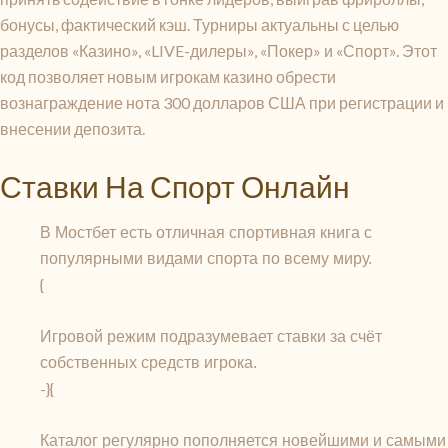
бонусы, фактический кэш. Турниры актуальны с целью
разделов «Казино», «LIVE-дилеры», «Покер» и «Спорт». Этот
код позволяет новым игрокам казино обрести
вознаграждение нота 300 долларов США при регистрации и
внесении депозита.
Ставки На Спорт Онлайн
В Мостбет есть отличная спортивная книга с
популярными видами спорта по всему миру.
{
Игровой режим подразумевает ставки за счёт
собственных средств игрока.
-}{
Каталог регулярно пополняется новейшими и самыми