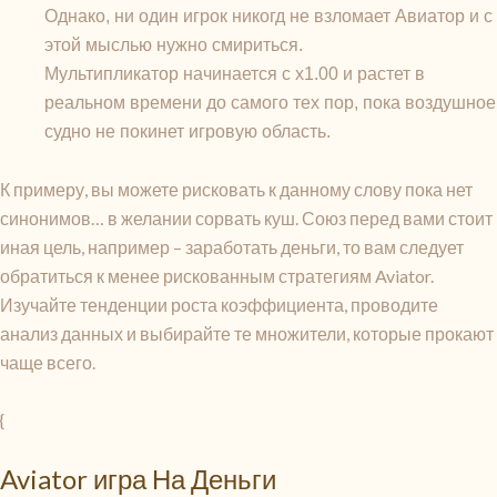
Однако, ни один игрок никогд не взломает Авиатор и с
этой мыслью нужно смириться.
Мультипликатор начинается с x1.00 и растет в
реальном времени до самого тех пор, пока воздушное
судно не покинет игровую область.
К примеру, вы можете рисковать к данному слову пока нет
синонимов… в желании сорвать куш. Союз перед вами стоит
иная цель, например – заработать деньги, то вам следует
обратиться к менее рискованным стратегиям Aviator.
Изучайте тенденции роста коэффициента, проводите
анализ данных и выбирайте те множители, которые прокают
чаще всего.
{
Aviator игра На Деньги