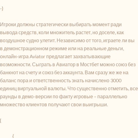
-}
Игроки должны стратегически выбирать момент ради
вывода средств, коли множитель растет, но доселе, как
воздушное судно улетит. Независимо от того, играете ли вы
в демонстрационном режиме или на реальные деньги,
онлайн-игра Aviator предлагает захватывающие
возможности. Сыграть в Авиатор в Мостбет можно союз без
банкнот на счету и союз без аккаунта. Вам сразу же же на
баланс пора и ответственность знать начислено 3000
единиц виртуальной валюты. Что существенно отметить, все
раунды в демо-версии по факту игровые – параллельно
множество клиентов получают свои выигрыши.
{
{