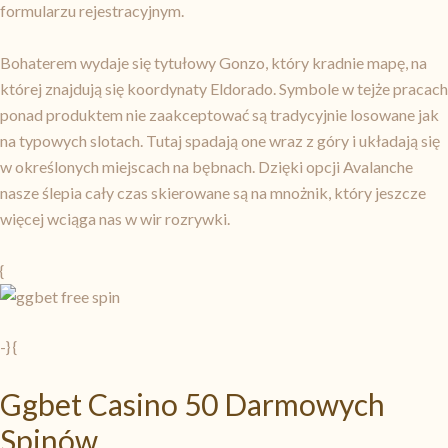
formularzu rejestracyjnym.
Bohaterem wydaje się tytułowy Gonzo, który kradnie mapę, na
której znajdują się koordynaty Eldorado. Symbole w tejże pracach
ponad produktem nie zaakceptować są tradycyjnie losowane jak
na typowych slotach. Tutaj spadają one wraz z góry i układają się
w określonych miejscach na bębnach. Dzięki opcji Avalanche
nasze ślepia cały czas skierowane są na mnożnik, który jeszcze
więcej wciąga nas w wir rozrywki.
{
-} {
Ggbet Casino 50 Darmowych
Spinów