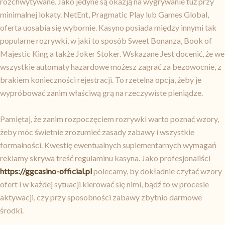
rozchwytywane. Jako jedyne są okazją na wygrywanie tuż przy
minimalnej lokaty. NetEnt, Pragmatic Play lub Games Global,
oferta uosabia się wybornie. Kasyno posiada między innymi tak
popularne rozrywki, w jaki to sposób Sweet Bonanza, Book of
Majestic King a także Joker Stoker. Wskazane Jest docenić, że we
wszystkie automaty hazardowe możesz zagrać za bezowocnie, z
brakiem konieczności rejestracji. To rzetelna opcja, żeby je
wypróbować zanim właściwą grą na rzeczywiste pieniądze.
Pamiętaj, że zanim rozpoczęciem rozrywki warto poznać wzory,
żeby móc świetnie zrozumieć zasady zabawy i wszystkie
formalności. Kwestię ewentualnych suplementarnych wymagań
reklamy skrywa treść regulaminu kasyna. Jako profesjonaliści
https://ggcasino-official.pl
polecamy, by dokładnie czytać wzory
ofert i w każdej sytuacji kierować się nimi, bądź to w procesie
aktywacji, czy przy sposobności zabawy zbytnio darmowe
środki.