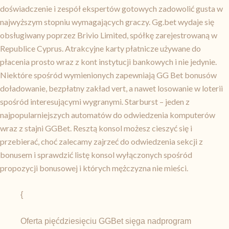
doświadczenie i zespół ekspertów gotowych zadowolić gusta w
najwyższym stopniu wymagających graczy. Gg.bet wydaje się
obsługiwany poprzez Brivio Limited, spółkę zarejestrowaną w
Republice Cyprus. Atrakcyjne karty płatnicze używane do
płacenia prosto wraz z kont instytucji bankowych i nie jedynie.
Niektóre spośród wymienionych zapewniają GG Bet bonusów
doładowanie, bezpłatny zakład vert, a nawet losowanie w loterii
spośród interesującymi wygranymi. Starburst – jeden z
najpopularniejszych automatów do odwiedzenia komputerów
wraz z stajni GGBet. Resztą konsol możesz cieszyć się i
przebierać, choć zalecamy zajrzeć do odwiedzenia sekcji z
bonusem i sprawdzić listę konsol wyłączonych spośród
propozycji bonusowej i których mężczyzna nie mieści.
{
Oferta pięćdziesięciu GGBet sięga nadprogram