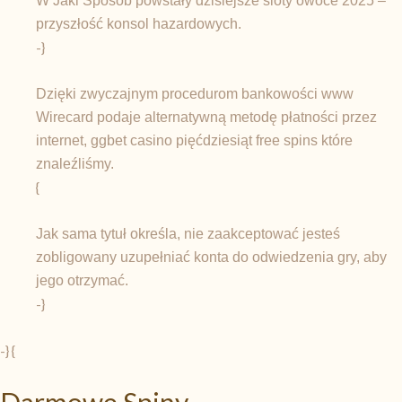
W Jaki Sposób powstały dzisiejsze sloty owoce 2025 –
przyszłość konsol hazardowych.
-}
Dzięki zwyczajnym procedurom bankowości www
Wirecard podaje alternatywną metodę płatności przez
internet, ggbet casino pięćdziesiąt free spins które
znaleźliśmy.
{
Jak sama tytuł określa, nie zaakceptować jesteś
zobligowany uzupełniać konta do odwiedzenia gry, aby
jego otrzymać.
-}
-} {