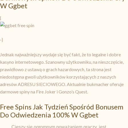
W Ggbet
{
-}
Jednak najważniejszy wydaje się być fakt, że to legalne i dobre
kasyno internetowego. Szanowny użytkowniku, na nieszczęście,
prawidłowo z ustawą o grach hazardowych, ta strona jest
niedostępna gwoli użytkowników korzystających z naszych
adresów ADRESU SIECIOWEGO. Aktualnie bukmacher oferuje
darmowe spiny na Fire Joker i Gonzo’s Quest.
Free Spins Jak Tydzień Spośród Bonusem
Do Odwiedzenia 100% W Ggbet
Cieszy się ogromnym poważaniem graczy, jest