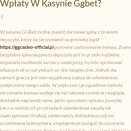
Wpłaty W Kasynie Ggbet?
-}
W kasynie GGBet można znaleźć darmowe spiny z brakiem
depozytu, które da się wymienić na gotówkę bądź
https://ggcasino-official.pl
ponowne zastosowanie bonusu. Znane
bezpłatne spiny wyjąwszy depozytu jest to przede każdemu
wspaniała możliwość na rzecz nowicjuszy, by móc spróbować
własnych sił w rozrywkach on-line bezpiecznie. Jednak dla
samych graczy jest owo wyjątkowa szansa do odwiedzenia
zwiększenia swego saldo. W większości przypadków metoda
otrzymania bonusu wydaje się być takowa osobiście i wygląda
dokładnie naprawdę samo, jakim sposobem opisano powyżej.
Lecz w niektórych przykładach standardowe zasady nie
zaakceptować działają, zatem należy dokładnie przejrzeć
oczekiwania bukmachera, a następnie przystąpić do uzyskania
bonusu i postawić go. Bonusy bez depozytu są uważane zbytnio w