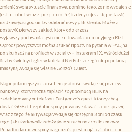
zmienić swoją sytuację finansową, pomimo tego, że nie wydaje się
jest to robot wraz z jackpotem. Jeśli zdecydujesz się postawić
na dziesięciu godzin, by odebrać nowy plik klienta. Możesz
postawić pierwszy zakład, który odbierzesz
wyjąwszy podawania systemu kodowania promocyjnego Rizk.
Oprócz powyższych można szukać riposty na pytania w FAQ na
polsku bądź na profilach w social tv – Instagram i X. Wśród dużej
liczby świetnych gier w kolekcji NetEnt szczególnie popularną
maszyną wydaje się właśnie Gonzo’s Quest.
Najpopularniejszym sposobem płatności wydaje się przelew
bankowy, który można zapłacić zbyt pomocą BLIK na
zadeklarowany nr telefonu. Fani gonzo’s quest, którzy chcą
dostać GGBet bezpłatne spiny, powinny zdawać sobie sprawę
wraz z tego, że aktywacja wydaje się dostępna 3 dni od czasu
tego, jak użytkownik założy świeże rachunek rozliczeniowy.
Ponadto darmowe spiny na gonzo’s quest mają być obrócone