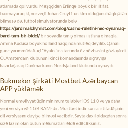
atlamada qol vurdu. Məşqçidən Erlinqə böyük bir iltifat,
baxmayaraq ki, norveçli Johan Cruyff-un kim olduğunu həqiqətən
bilməsə də, futbol simulyatorunda belə
https://jardimalchymist.com/blog/casino-ruletini-nec-oynamaq-
bard-tam-bir-bldci/
bir soyadla tanış olması istisna olmaqla.
Amma Kudusa böyük holland haqqında mütləq deyilib. Qanalı
gənc yarımmüdafiəçi “Ayaks”ın startında öz növbəsini gözləyirdi.
O, Amsterdam klubunun ikinci komandasında sıçrayışa
hazırlaşaraq Danimarkanın Nordsjaland klubunda oynayıb.
Bukmeker şirkəti Mostbet Azərbaycan
APP yükləmək
Normal əməliyyat üçün minimum tələblər iOS 11.0 və ya daha
yeni versiya və 1 GB RAM-dır. Mostbet indir sonra istifadəçinin
dil versiyasını dəyişə bilməsi vacibdir. Sayta daxil olduqdan sonra
sizə lazım olan bütün məlumatları əldə edəcəksiniz.