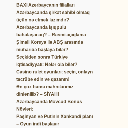
BAXI Azərbaycanın filialları
Azərbaycanda şirkət sahibi olmaq
üçün nə etmək lazımdır?
Azərbaycanda işıqpulu
bahalaşacaq? – Rəsmi açıqlama
Şimali Koreya ilə ABŞ arasında
müharibə başlaya bilər?
Seçkidən sonra Türkiyə
iqtisadiyyatı: Nələr ola bilər?
Casino rulet oyunları: seçin, onlayn
təcrübə edin və qazanın!
Ən çox hansı mahnılarımız
dinlənilib? – SİYAHI
Azərbaycanda Mövcud Bonus
Növləri:
Paşinyan və Putinin Xankəndi planı
– Oyun indi başlayır