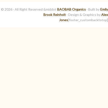
© 2026 · All Right Reserved &middot
BAOBAB Organics
· Built by
Emily
Brook Reinholt
· Design & Graphics by
Alex
Jones
[footer_custombacktotop]