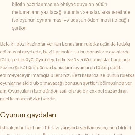
biletin hazırlanmasına ehtiyac duyulan bütün
məlumatların yazılacağı sütunlar, xanalar, arxa tərəfində
isə oyunun oynanılması və uduşun ödənilməsi ilə bağlı
şərtlər;
Belə ki, bəzi kazinolar verilən bonusların ruletka üçün də tətbiq
edilməsini qeyd edir, bəzi kazinolar isə bu bonusların oyunlarda
tətbiq edilməyəcəyini qeyd edir. Sizə verilən bonuslar haqqında
kazino şirkətlərindən bu bonusların oyunlarda tətbiq edilib
edilməyəcəyini maraqla bilərsiniz. Bəzi hallarda isə bunun ruletka
oyunlarına aid olub olmayacağı bonusun şərtləri bölməsində yer
alır. Oyunçuların təbiətindən asılı olaraq bir çox pul qazandıran
ruletka mərc növləri vardır.
Oyunun qaydaları
İştirakçıdan hər hansı bir tazı yarışında seçilən oyunçunun birinci