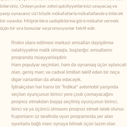
bilərsiniz. Onlayn poker zehni qabiliyyətlərinizi sınayacaq və
yaxşı oynasanız sizi böyük mükafatlarla mükafatlandıra biləcək
bir oyundur. Müştərilərə sadiqliklərinə görə mükafat vermək
üçün bir sıra bonuslar və promosyonlar təklif edir.
Riskin idarə edilməsi mərkəzi əmsalları dəyişdirmə
səlahiyyətinə malik olmaqla, başlanğıc əmsallarını
proqramda müəyyənləşdirir.
Həm populyar seçimləri, həm də oynamaq üçün əyləncəli
olan, geniş mərc və cədvəl limitləri təklif edən bir neçə
digər variantları da əhatə edəcəyik.
İştirakçıdan hər hansı bir “İndikar” avtomobil yarışında
seçilən oyunçunun birinci yerə çıxıb çıxmayacağını
proqnoz etməkdən başqa seçilmiş oyunçunun birinci,
ikinci və ya üçüncü olmasını proqnoz etmək tələb olunur.
Kuponların üz tərəfində oyun proqramında yer alan
oyunlarla bağlı mərc oynaya bilmək üçün lazım olan