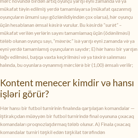
mərc növündə birdən artıq oyunçu yarışı eyni zamanda və ya
mükafat təyin edilmiş yerdə tamamlayarsa (mükafat qazanmış
oyunçuların ümumi sayı gözlənildiyindən çox olarsa), hər oyunçu
üçün hesablanan əmsal kəsirə vurulur. Bu kəsirdə “surət” –
mükafat verilən yerlərin sayını tamamlamaq üçün (ödənilməsi)
tələb olunan oyunçu sayı, “məxrəc” isə yarışı eyni zamanda və ya
eyni yerdə tamamlamış oyunçuların sayıdır; E) hər hansı bir yarışın
ləğv edilməsi, başqa vaxta keçirilməsi və ya təxirə salınması
halında, bu oyunlara oynanmış mərclərə bir (1,00) əmsalı verilir;
Kontent menecer kimdir və hansı
işləri görür?
Hər hansı bir futbol turnirinin finalında qarşılaşan komandalar —
iştirakçıdan müəyyən bir futbol turnirində final oyununa çıxacaq
komandaları proqnozlaşdırmaq tələb olunur. A) Finala çıxacaq
komandalar turniri təşkil edən təşkilat tərəfindən