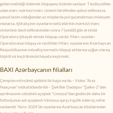
gələn məbləği ödəmək hüququnu özündə saxlayır. Təsdiq edilən
udan mərc mərkəzi mərc sistemi tərəfindən qəbul edilməzsə,
yaxud lazım olduğundan az miqdarda pul qazandırması müəyyən
olunarsa, iştirakçının oyunların nəticələrinin mərkəzi mərc
sisteminə daxil edilməsindən sonra 7 (yeddi) gün ərzində
Operatora şikayət etmək hüququ vardır. Mərc oyunları
Operatorunun hüquq və vəzifələri Mərc oyunlarının Azərbaycan
Respublikasının müvafiq normativ hüquqi aktlarına uyğun olaraq
təşkili və keçirilməsini həyata keçirmək;
BAXI Azərbaycanın filialları
Çempion mövsümü qələbə ilə başa vurdu – Video “Araz
Naxçıvan” mükafatlandırıldı – Şəkillər Dadaşov “Şalke-2″dən
ayrılmasının səbəbini açıqladı “Liverpul”dan gedəcək daha bir
futbolçunun adı açıqlandı Vinisiusa qarşı irqçilik edən üç nəfər
saxlanıldı “Avro-2024”ün oyunlarına Azərbaycan klublarından