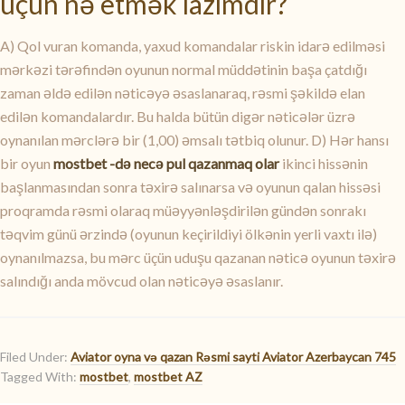
üçün nə etmək lazımdır?
A) Qol vuran komanda, yaxud komandalar riskin idarə edilməsi
mərkəzi tərəfindən oyunun normal müddətinin başa çatdığı
zaman əldə edilən nəticəyə əsaslanaraq, rəsmi şəkildə elan
edilən komandalardır. Bu halda bütün digər nəticələr üzrə
oynanılan mərclərə bir (1,00) əmsalı tətbiq olunur. D) Hər hansı
bir oyun
mostbet -də necə pul qazanmaq olar
ikinci hissənin
başlanmasından sonra təxirə salınarsa və oyunun qalan hissəsi
proqramda rəsmi olaraq müəyyənləşdirilən gündən sonrakı
təqvim günü ərzində (oyunun keçirildiyi ölkənin yerli vaxtı ilə)
oynanılmazsa, bu mərc üçün uduşu qazanan nəticə oyunun təxirə
salındığı anda mövcud olan nəticəyə əsaslanır.
Filed Under:
Aviator oyna və qazan Rəsmi sayti Aviator Azerbaycan 745
Tagged With:
mostbet
,
mostbet AZ