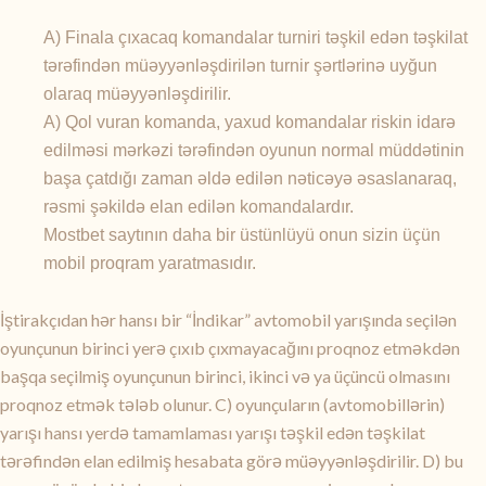
A) Finala çıxacaq komandalar turniri təşkil edən təşkilat
tərəfindən müəyyənləşdirilən turnir şərtlərinə uyğun
olaraq müəyyənləşdirilir.
A) Qol vuran komanda, yaxud komandalar riskin idarə
edilməsi mərkəzi tərəfindən oyunun normal müddətinin
başa çatdığı zaman əldə edilən nəticəyə əsaslanaraq,
rəsmi şəkildə elan edilən komandalardır.
Mostbet saytının daha bir üstünlüyü onun sizin üçün
mobil proqram yaratmasıdır.
İştirakçıdan hər hansı bir “İndikar” avtomobil yarışında seçilən
oyunçunun birinci yerə çıxıb çıxmayacağını proqnoz etməkdən
başqa seçilmiş oyunçunun birinci, ikinci və ya üçüncü olmasını
proqnoz etmək tələb olunur. C) oyunçuların (avtomobillərin)
yarışı hansı yerdə tamamlaması yarışı təşkil edən təşkilat
tərəfindən elan edilmiş hesabata görə müəyyənləşdirilir. D) bu