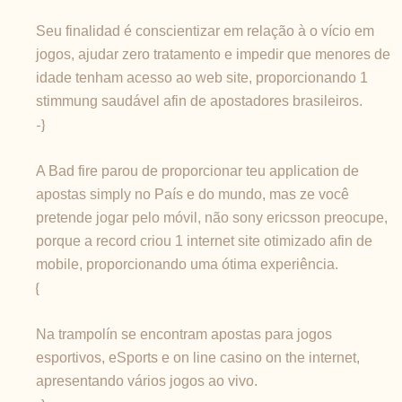
Seu finalidad é conscientizar em relação à o vício em
jogos, ajudar zero tratamento e impedir que menores de
idade tenham acesso ao web site, proporcionando 1
stimmung saudável afin de apostadores brasileiros.
-}
A Bad fire parou de proporcionar teu application de
apostas simply no País e do mundo, mas ze você
pretende jogar pelo móvil, não sony ericsson preocupe,
porque a record criou 1 internet site otimizado afin de
mobile, proporcionando uma ótima experiência.
{
Na trampolín se encontram apostas para jogos
esportivos, eSports e on line casino on the internet,
apresentando vários jogos ao vivo.