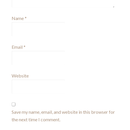
Name
*
Email
*
Website
Save my name, email, and website in this browser for
the next time I comment.