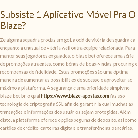
Subsiste 1 Aplicativo Móvel Pra O
Blaze?
Ze alguma squadra produz um gol, a odd de vitória de squadra cai,
enquanto a unusual de vitória weil outra equipe relacionada. Para
manter seus jogadores engajados, o blaze bet​ oferece uma série
de promoções atraentes, como bônus de boas-vindas, procuring e
recompensas de fidelidade. Estas promoções são uma óptima
maneira de aumentar as possibilities de sucesso e aproveitar ao
máximo a plataforma. A segurança é uma prioridade simply no
blaze bet br, o qual
https://www.blaze-apostas.com
faz uso
tecnologia de criptografia SSL afin de garantir la cual muchas as
transações e informações dos usuários sejam protegidas. Além
disto, a plataforma oferece opções seguras de deposito, asi como
cartões de crédito, carteiras digitais e transferências bancárias.