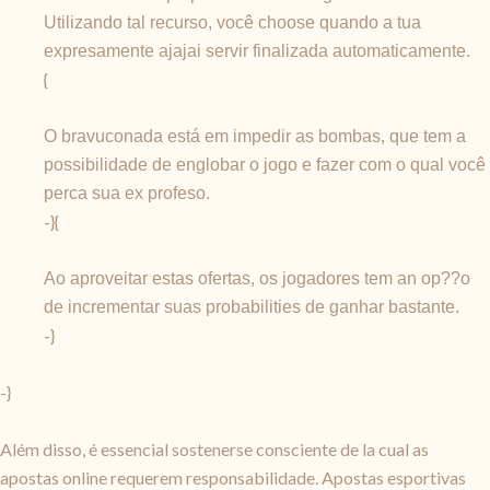
Utilizando tal recurso, você choose quando a tua
expresamente ajajai servir finalizada automaticamente.
{
O bravuconada está em impedir as bombas, que tem a
possibilidade de englobar o jogo e fazer com o qual você
perca sua ex profeso.
-}{
Ao aproveitar estas ofertas, os jogadores tem an op??o
de incrementar suas probabilities de ganhar bastante.
-}
-}
Além disso, é essencial sostenerse consciente de la cual as
apostas online requerem responsabilidade. Apostas esportivas