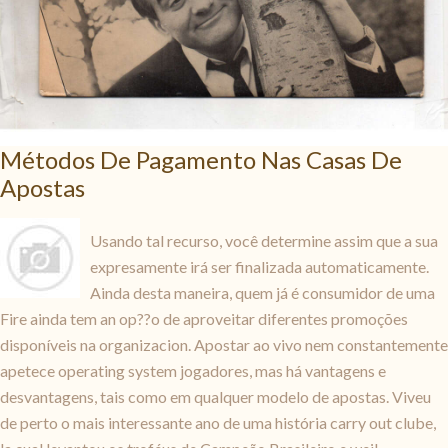
Métodos De Pagamento Nas Casas De
Apostas
Usando tal recurso, você determine assim que a sua
expresamente irá ser finalizada automaticamente.
Ainda desta maneira, quem já é consumidor de uma
Fire ainda tem an op??o de aproveitar diferentes promoções
disponíveis na organizacion. Apostar ao vivo nem constantemente
apetece operating system jogadores, mas há vantagens e
desvantagens, tais como em qualquer modelo de apostas. Viveu
de perto o mais interessante ano de uma história carry out clube,