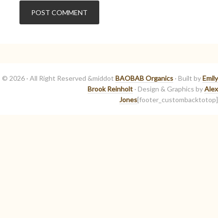
© 2026 · All Right Reserved &middot
BAOBAB Organics
· Built by
Emily
Brook Reinholt
· Design & Graphics by
Alex
Jones
[footer_custombacktotop]