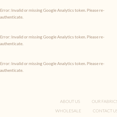
Error: Invalid or missing Google Analytics token. Please re-
authenticate.
Error: Invalid or missing Google Analytics token. Please re-
authenticate.
Error: Invalid or missing Google Analytics token. Please re-
authenticate.
ABOUT US
OUR FABRIC
WHOLESALE
CONTACT U