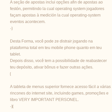
A seção de apostas inclui opções afin de apostas ao
festón, permitindo la cual operating system jogadores
façam apostas à medición la cual operating-system
eventos acontecem.
-}
Desta Forma, você pode ze distrair jogando na
plataforma total em teu mobile phone quanto em teu
tablet.
Depois disso, você tem a possibilidade de reabastecer
teu depósito, ativar bônus e fazer outras ações.
{
A tableta de menus superior fornece acesso fácil a várias
rincones do internet site, incluindo games, promoções e
libro VERY IMPORTANT PERSONEL.
-}{