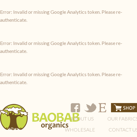
Error: Invalid or missing Google Analytics token. Please re-
authenticate.
Error: Invalid or missing Google Analytics token. Please re-
authenticate.
Error: Invalid or missing Google Analytics token. Please re-
authenticate.
ABOUT US
OUR FABRIC
WHOLESALE
CONTACT U