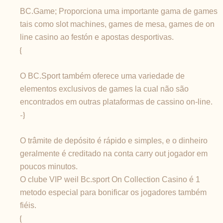
BC.Game; Proporciona uma importante gama de games
tais como slot machines, games de mesa, games de on
line casino ao festón e apostas desportivas.
{
O BC.Sport também oferece uma variedade de
elementos exclusivos de games la cual não são
encontrados em outras plataformas de cassino on-line.
-}
O trâmite de depósito é rápido e simples, e o dinheiro
geralmente é creditado na conta carry out jogador em
poucos minutos.
O clube VIP weil Bc.sport On Collection Casino é 1
metodo especial para bonificar os jogadores também
fiéis.
{