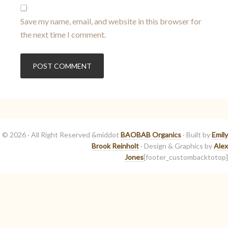
Save my name, email, and website in this browser for
the next time I comment.
© 2026 · All Right Reserved &middot
BAOBAB Organics
· Built by
Emily
Brook Reinholt
· Design & Graphics by
Alex
Jones
[footer_custombacktotop]