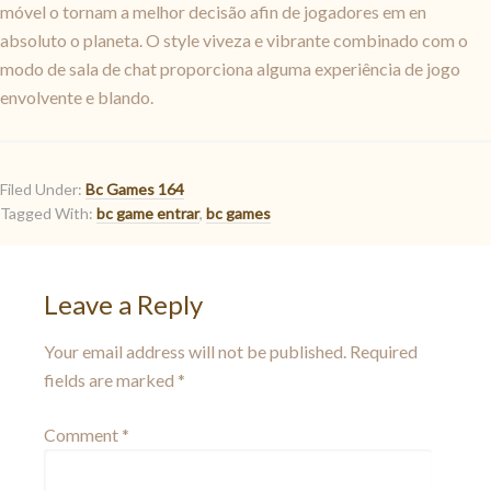
móvel o tornam a melhor decisão afin de jogadores em en
absoluto o planeta. O style viveza e vibrante combinado com o
modo de sala de chat proporciona alguma experiência de jogo
envolvente e blando.
Filed Under:
Bc Games 164
Tagged With:
bc game entrar
,
bc games
Leave a Reply
Your email address will not be published.
Required
fields are marked
*
Comment
*