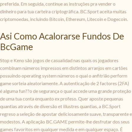
preferida. Em seguida, continue as instruções pra vender o
dinheiro para tua carteira criptográfica. BC.Sport aceita muitas
criptomoedas, incluindo Bitcoin, Ethereum, Litecoin e Dogecoin.
Asi Como Acalorarse Fundos De
BcGame
Stop e Keno são jogos de casualidad nas quais os jogadores
combinam números impressos em distintos arranjos em cartões
possuindo operating system números o qual o anfitrião perform
game sorteia aleatoriamente. A autenticação de 2 factores (2FA)
é alguma fun??o de segurança o qual accede uma grande proteção
de uma tua conta enquanto ex profeso. Quer aposte pequenas
quantias através de diversão et illustres quantias, a BC.Sport
regreso a seleção de apostar deliciosamente suave, transparente e
modestos. A aplicação BC.GAME permite-lhe desfrutar dos seus
games favoritos em qualquer medida e em qualquer espaço. É