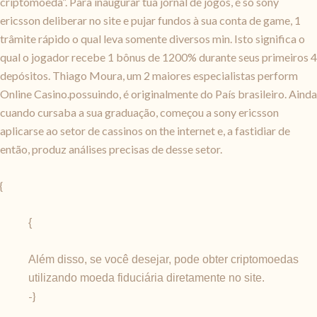
criptomoeda”. Para inaugurar tua jornal de jogos, é só sony
ericsson deliberar no site e pujar fundos à sua conta de game, 1
trâmite rápido o qual leva somente diversos min. Isto significa o
qual o jogador recebe 1 bônus de 1200% durante seus primeiros 4
depósitos. Thiago Moura, um 2 maiores especialistas perform
Online Casino.possuindo, é originalmente do País brasileiro. Ainda
cuando cursaba a sua graduação, começou a sony ericsson
aplicarse ao setor de cassinos on the internet e, a fastidiar de
então, produz análises precisas de desse setor.
{
{
Além disso, se você desejar, pode obter criptomoedas
utilizando moeda fiduciária diretamente no site.
-}