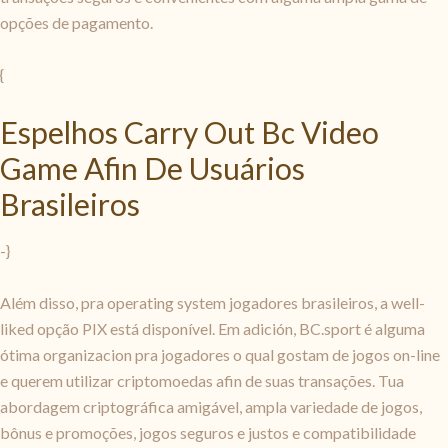
opções de pagamento.
{
Espelhos Carry Out Bc Video
Game Afin De Usuários
Brasileiros
-}
Além disso, pra operating system jogadores brasileiros, a well-
liked opção PIX está disponível. Em adición, BC.sport é alguma
ótima organizacion pra jogadores o qual gostam de jogos on-line
e querem utilizar criptomoedas afin de suas transações. Tua
abordagem criptográfica amigável, ampla variedade de jogos,
bônus e promoções, jogos seguros e justos e compatibilidade