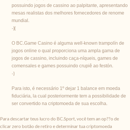
possuindo jogos de cassino ao palpitante, apresentando
mesas realistas dos melhores fornecedores de renome
mundial.
-}{
O BC.Game Casino é alguma well-known trampolín de
jogos online o qual proporciona uma ampla gama de
jogos de cassino, incluindo caça-níqueis, games de
comensales e games possuindo crupiê ao festón.
-}
Para isto, é necessário 1º dejar 1 balance em moeda
fiduciária, la cual posteriormente tem a possibilidade de
ser convertido na criptomoeda de sua escolha.
Para descartar teus lucro do BC.Sport, você tem an op??o de
clicar zero botão de retiro e determinar tua criptomoeda