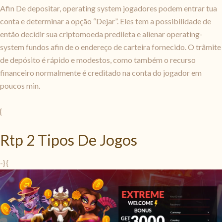
Afin De depositar, operating system jogadores podem entrar tua
conta e determinar a opção “Dejar”. Eles tem a possibilidade de
então decidir sua criptomoeda predileta e alienar operating-
system fundos afin de o endereço de carteira fornecido. O trâmite
de depósito é rápido e modestos, como também o recurso
financeiro normalmente é creditado na conta do jogador em
poucos min.
{
Rtp 2 Tipos De Jogos
-} {