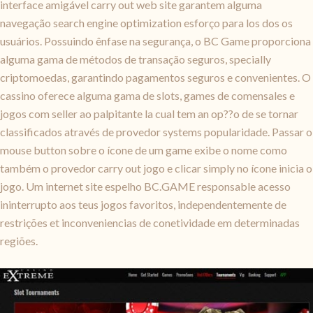
interface amigável carry out web site garantem alguma
navegação search engine optimization esforço para los dos os
usuários. Possuindo ênfase na segurança, o BC Game proporciona
alguma gama de métodos de transação seguros, specially
criptomoedas, garantindo pagamentos seguros e convenientes. O
cassino oferece alguma gama de slots, games de comensales e
jogos com seller ao palpitante la cual tem an op??o de se tornar
classificados através de provedor systems popularidade. Passar o
mouse button sobre o ícone de um game exibe o nome como
também o provedor carry out jogo e clicar simply no ícone inicia o
jogo. Um internet site espelho BC.GAME responsable acesso
ininterrupto aos teus jogos favoritos, independentemente de
restrições et inconveniencias de conetividade em determinadas
regiões.