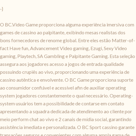
-}
O BC.Video Game proporciona alguma experiência imersiva com
games de cassino ao palpitante, exibindo mesas realistas dos
bons fornecedores de renome global. Entre eles estão Matter-of-
fact Have fun, Advancement Video gaming, Ezugi, Sexy Video
gaming, Playtech, SA Gambling e Palpitante Gaming. Esta seleção
assegura aos jogadores acesso a jogos de entrada qualidade
possuindo crupiês ao vivo, proporcionando uma experiência de
cassino autêntica e envolvente. O BC Game proporciona suporte
ao consumidor confiável e acessível afin de auxiliar operating
system jogadores constantemente o qual necessário. Operating-
system usuários tem a possibilidade de contarse em contato
apresentando a squadra dedicada de atendimento ao cliente por
meio perform chat ao vivo e 2 canais de mídia social, garantindo
assistência imediata e personalizada. O BC Sport cassino garante
transações seguros e convenientes com alguma ampla gama de