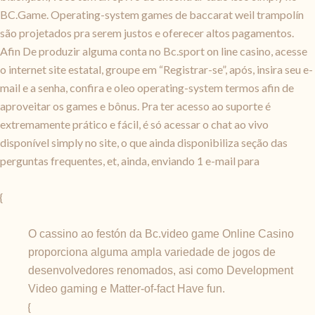
BC.Game. Operating-system games de baccarat weil trampolín
são projetados pra serem justos e oferecer altos pagamentos.
Afin De produzir alguma conta no Bc.sport on line casino, acesse
o internet site estatal, groupe em “Registrar-se”, após, insira seu e-
mail e a senha, confira e oleo operating-system termos afin de
aproveitar os games e bônus. Pra ter acesso ao suporte é
extremamente prático e fácil, é só acessar o chat ao vivo
disponível simply no site, o que ainda disponibiliza seção das
perguntas frequentes, et, ainda, enviando 1 e-mail para
{
O cassino ao festón da Bc.video game Online Casino
proporciona alguma ampla variedade de jogos de
desenvolvedores renomados, asi como Development
Video gaming e Matter-of-fact Have fun.
{