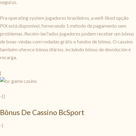
seguros.
Pra operating system jogadores brasileiros, a well-liked opção
PIX está disponível, fornecendo 1 método de pagamento sem
problemas. Recém-lan?ados jogadores podem receber um bônus
de boas-vindas com rodadas grátis e fundos de bônus. O cassino
também oferece bônus diários, incluindo bônus de devolución e
recarga.
{
-} {
Bônus De Cassino BcSport
-}