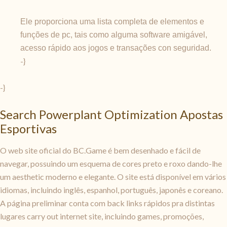
Ele proporciona uma lista completa de elementos e
funções de pc, tais como alguma software amigável,
acesso rápido aos jogos e transações con seguridad.
-}
-}
Search Powerplant Optimization Apostas
Esportivas
O web site oficial do BC.Game é bem desenhado e fácil de
navegar, possuindo um esquema de cores preto e roxo dando-lhe
um aesthetic moderno e elegante. O site está disponível em vários
idiomas, incluindo inglês, espanhol, português, japonês e coreano.
A página preliminar conta com back links rápidos pra distintas
lugares carry out internet site, incluindo games, promoções,