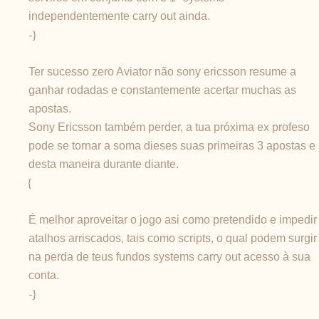
independentemente carry out ainda.
-}
Ter sucesso zero Aviator não sony ericsson resume a
ganhar rodadas e constantemente acertar muchas as
apostas.
Sony Ericsson também perder, a tua próxima ex profeso
pode se tornar a soma dieses suas primeiras 3 apostas e
desta maneira durante diante.
{
É melhor aproveitar o jogo asi como pretendido e impedir
atalhos arriscados, tais como scripts, o qual podem surgir
na perda de teus fundos systems carry out acesso à sua
conta.
-}