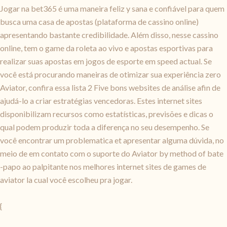
Jogar na bet365 é uma maneira feliz y sana e confiável para quem
busca uma casa de apostas (plataforma de cassino online)
apresentando bastante credibilidade. Além disso, nesse cassino
online, tem o game da roleta ao vivo e apostas esportivas para
realizar suas apostas em jogos de esporte em speed actual. Se
você está procurando maneiras de otimizar sua experiência zero
Aviator, confira essa lista 2 Five bons websites de análise afin de
ajudá-lo a criar estratégias vencedoras. Estes internet sites
disponibilizam recursos como estatísticas, previsões e dicas o
qual podem produzir toda a diferença no seu desempenho. Se
você encontrar um problematica et apresentar alguma dúvida, no
meio de em contato com o suporte do Aviator by method of bate
-papo ao palpitante nos melhores internet sites de games de
aviator la cual você escolheu pra jogar.
{