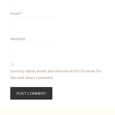
Email
*
Website
Save my name, email, and website in this browser for
the next time I comment.