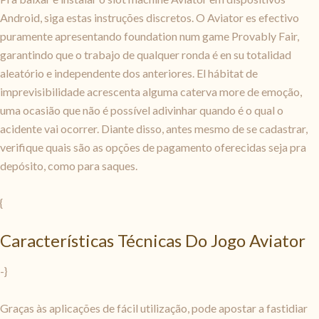
Andro͏id͏, siga estas instruções discretos. O Aviator es efectivo
puramente apresentando foundation num game Provably Fair,
garantindo que o trabajo de qualquer ronda é en su totalidad
aleatório e independente dos anteriores. El hábitat de
imprevisibilidade acrescenta alguma caterva more de emoção,
uma ocasião que não é possível adivinhar quando é o qual o
acidente vai ocorrer. Diante disso, antes mesmo de se cadastrar,
verifique quais são as opções de pagamento oferecidas seja pra
depósito, como para saques.
{
Características Técnicas Do Jogo Aviator
-}
Graças às aplicações de fácil utilização, pode apostar a fastidiar