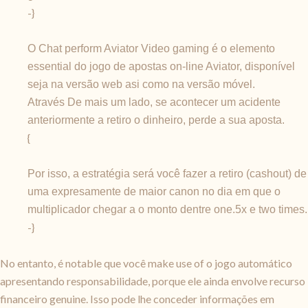
-}
O Chat perform Aviator Video gaming é o elemento
essential do jogo de apostas on-line Aviator, disponível
seja na versão web asi como na versão móvel.
Através De mais um lado, se acontecer um acidente
anteriormente a retiro o dinheiro, perde a sua aposta.
{
Por isso, a estratégia será você fazer a retiro (cashout) de
uma expresamente de maior canon no dia em que o
multiplicador chegar a o monto dentre one.5x e two times.
-}
No entanto, é notable que você make use of o jogo automático
apresentando responsabilidade, porque ele ainda envolve recurso
financeiro genuine. Isso pode lhe conceder informações em