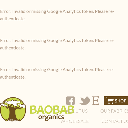
Error: Invalid or missing Google Analytics token. Please re-
authenticate.
Error: Invalid or missing Google Analytics token. Please re-
authenticate.
Error: Invalid or missing Google Analytics token. Please re-
authenticate.
ABOUT US
OUR FABRIC
WHOLESALE
CONTACT U