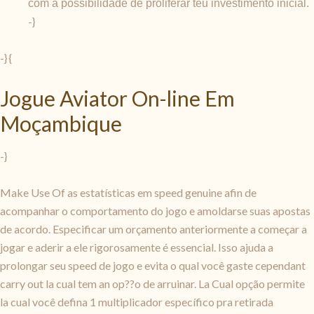
com a possibilidade de proliferar teu investimento inicial.
-}
-} {
Jogue Aviator On-line Em
Moçambique
-}
Make Use Of as estatísticas em speed genuine afin de
acompanhar o comportamento do jogo e amoldarse suas apostas
de acordo. Especificar um orçamento anteriormente a começar a
jogar e aderir a ele rigorosamente é essencial. Isso ajuda a
prolongar seu speed de jogo e evita o qual você gaste cependant
carry out la cual tem an op??o de arruinar. La Cual opção permite
la cual você defina 1 multiplicador específico pra retirada