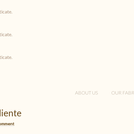
ticate.
ticate.
ticate.
ABOUT US
OUR FABR
liente
Comment