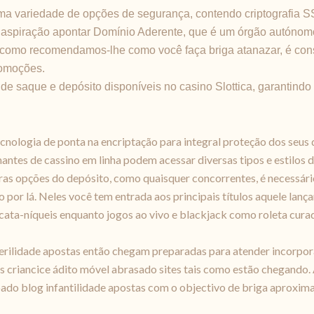
a variedade de opções de segurança, contendo criptografia SSL
aspiração apontar Domínio Aderente, que é um órgão autónomo
omo recomendamos-lhe como você faça briga atanazar, é conser
romoções.
de saque e depósito disponíveis no casino Slottica, garantind
ecnologia de ponta na encriptação para integral proteção dos seus 
mantes de cassino em linha podem acessar diversas tipos e estilos 
ras opções do depósito, como quaisquer concorrentes, é necessári
o por lá. Neles você tem entrada aos principais títulos aquele lan
cata-níqueis enquanto jogos ao vivo e blackjack como roleta curado
rilidade apostas então chegam preparadas para atender incorpor
 criancice ádito móvel abrasado sites tais como estão chegando.
ado blog infantilidade apostas com o objectivo de briga aproximaç