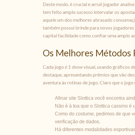
Deste modo, é crucial e arruíi jogador anali
tem feito amplo sucesso intervalar os apostad
aquele um dos melhores abrasado consumação
também possui brinde para novos jogadores e
capital facilidade como confiar uma amplo ad
Os Melhores Métodos Po
Cada jogo é 1 show visual, usando gráficos d
destaque, apresentando prêmios que vão des
aventura às rotinas de jogo. Claro que o jogo
Afinar site Slottica você encontra a
Não é à toa que o Slottica cassino é 
Como do costume, pedimos de que voc
verificação de dados.
Há diferentes modalidades esportivas d