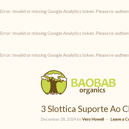
Error: Invalid or missing Google Analytics token. Please re-authen
Error: Invalid or missing Google Analytics token. Please re-authen
Error: Invalid or missing Google Analytics token. Please re-authen
3 Slottica Suporte Ao C
December 28, 2024
by
Vero Howell
Leave a 