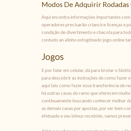
Modos De Adquirir Rodadas 
Aqui encontra informações importantes com 
operadores precisarão criancice licenças e 
condição de divertimento e chacota para todo
contudo an alinho esfogíteado jogo online ta
Jogos
E por falar em celular, dá para brotar o Slot
para descobrir as instruções de como fazer 
aqui tais como fazer essa transferência de r
há outras casas do ramo que oferecem muito m
continuamente buscando conhecer melhor da c
as demais casas por apostas, por ser bem com
efetuado e seu bônus recebido, vamos presen
Além por oferecer um espetacular jogo, o Sl