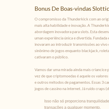
Bonus De Boas-vindas Slotti
O compromisso da Thunderkick com an origina
mais alta habilidade e inovação. A Thunderk
abordagem inovadora para slots. Esta desenv
uman experiência única e divertida. Fundada 
inovaram ao introduzir transmissões ao vivo 
sinônimo de jogos enquanto blackjack, roleta
cativaram o público.
Vamos dar uma mirada ainda mais criancice p
vez de que criptomoedas é aquele os valores
e outros métodos de pagamentos. Essas 3 cara
jogos de cassino na internet. Já ruído craps
Isso não só proporciona tranquilidad
transações a qualquer momento.