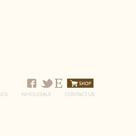
ICS
WHOLESALE
CONTACT US