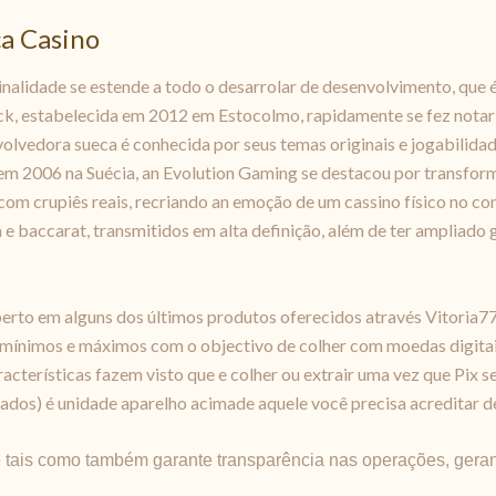
ca Casino
lidade se estende a todo o desarrolar de desenvolvimento, que é
ick, estabelecida em 2012 em Estocolmo, rapidamente se fez notar
olvedora sueca é conhecida por seus temas originais e jogabilid
em 2006 na Suécia, an Evolution Gaming se destacou por transforma
com crupiês reais, recriando an emoção de um cassino físico no c
 e baccarat, transmitidos em alta definição, além de ter ampliad
erto em alguns dos últimos produtos oferecidos através Vitoria777
 mínimos e máximos com o objectivo de colher com moedas digitai
cterísticas fazem visto que e colher ou extrair uma vez que Pix 
 (dados) é unidade aparelho acimade aquele você precisa acreditar
e tais como também garante transparência nas operações, geran