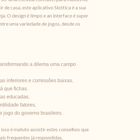
de casa, este aplicativo Slottica é a sua
a. O design é limpo e an interface é super
 entre uma variedade de jogos, desde os
transformando a dilema uma campo
as inferiores e comissões baixas.
á que fichas.
stas educadas.
ilidade fatores.
e jogo do governo brasileiro.
isso é matuto assistir estes conselhos que
ais frequentes já respondidas.