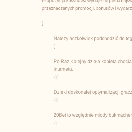
Propozycja kasynowa wydaje się pełna najśw
przeznaczanych promocji, bonusów i wydarze
{
Należy aczkolwiek podchodzić do teg
{
Po Raz Kolejny działa kobieta chocia
internetu.
-}{
Dzięki doskonałej optymalizacji grac
-}{
20Bet to względnie młody bukmacher,
-}