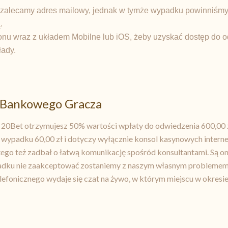
e, zalecamy adres mailowy, jednak w tymże wypadku powinniśmy
.
efonu wraz z układem Mobilne lub iOS, żeby uzyskać dostęp do
łady.
a Bankowego Gracza
e 20Bet otrzymujesz 50% wartości wpłaty do odwiedzenia 600,00 z
wypadku 60,00 zł i dotyczy wyłącznie konsol kasynowych intern
ego też zadbał o łatwą komunikację spośród konsultantami. Są oni
dku nie zaakceptować zostaniemy z naszym własnym problemem 
elefonicznego wydaje się czat na żywo, w którym miejscu w okr