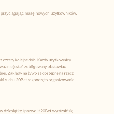
u przyciągając masę nowych użytkowników,
z cztery kolejne dób. Każdy użytkownicy
waż nie jesteś zobligowany obstawiać
żnej. Zakłady na żywo są dostępne na rzecz
unki ruchu. 20Bet rozpoczęło organizowanie
w dziesiątkę i pozwolił 20Bet wyróżnić się