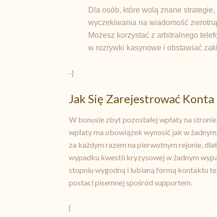
Dla osób, które wolą znane strategi
wyczekiwania na wiadomość zwrotną
Możesz korzystać z arbitralnego tel
w rozrywki kasynowe i obstawiać zak
-}
Jak Się Zarejestrować Kont
W bonusie zbyt pozostałej wpłaty na stroni
wpłaty ma obowiązek wynosić jak w żadnym 
za każdym razem na pierwotnym rejonie, dlat
wypadku kwestii kryzysowej w żadnym wypa
stopniu wygodną i lubianą formą kontaktu t
postaci pisemnej spośród supportem.
{