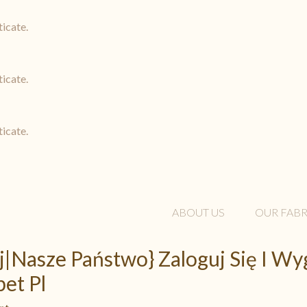
ticate.
ticate.
ticate.
ABOUT US
OUR FABR
j|Nasze Państwo} Zaloguj Się I Wy
et Pl