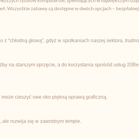
ieższych tytułów komputerów, spełniających w największym stopn
ń. Wszystkie zabawy są dostępne w dwóch opcjach – bezpłatnej g
o z “chłodną głową”, gdyż w spotkaniach naszej sektora, trud
żby na starszym sprzęcie, a do korzystania spośród usług 20Be
z może cieszyć swe oko piękną oprawą graficzną.
 ale rozwija się w zawrotnym tempie.