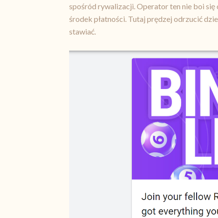
spośród rywalizacji. Operator ten nie boi 
środek płatności. Tutaj prędzej odrzucić dz
stawiać.