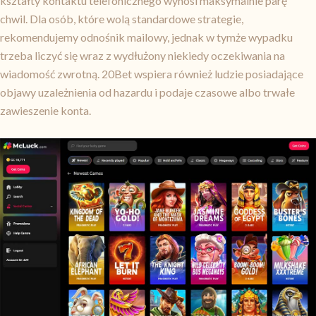
kształty kontaktu telefonicznego wynosi maksymalnie parę
chwil. Dla osób, które wolą standardowe strategie,
rekomendujemy odnośnik mailowy, jednak w tymże wypadku
trzeba liczyć się wraz z wydłużony niekiedy oczekiwania na
wiadomość zwrotną. 20Bet wspiera również ludzie posiadające
objawy uzależnienia od hazardu i podaje czasowe albo trwałe
zawieszenie konta.