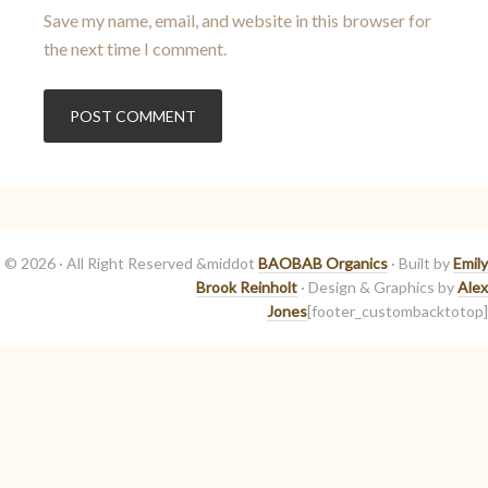
Save my name, email, and website in this browser for
the next time I comment.
© 2026 · All Right Reserved &middot
BAOBAB Organics
· Built by
Emily
Brook Reinholt
· Design & Graphics by
Alex
Jones
[footer_custombacktotop]