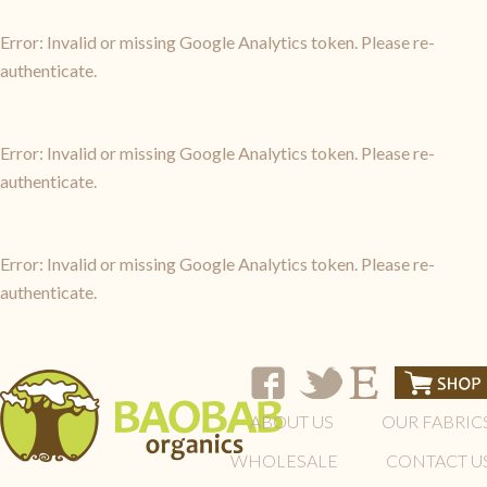
Error: Invalid or missing Google Analytics token. Please re-
authenticate.
Error: Invalid or missing Google Analytics token. Please re-
authenticate.
Error: Invalid or missing Google Analytics token. Please re-
authenticate.
ABOUT US
OUR FABRIC
WHOLESALE
CONTACT U