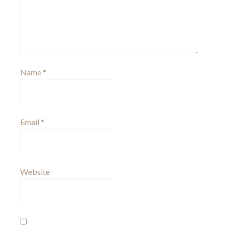
Name
*
Email
*
Website