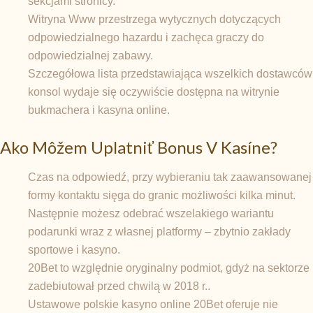
sekcjami stronicy.
Witryna Www przestrzega wytycznych dotyczących
odpowiedzialnego hazardu i zachęca graczy do
odpowiedzialnej zabawy.
Szczegółowa lista przedstawiająca wszelkich dostawców
konsol wydaje się oczywiście dostępna na witrynie
bukmachera i kasyna online.
Ako Môžem Uplatniť Bonus V Kasíne?
Czas na odpowiedź, przy wybieraniu tak zaawansowanej
formy kontaktu sięga do granic możliwości kilka minut.
Następnie możesz odebrać wszelakiego wariantu
podarunki wraz z własnej platformy – zbytnio zakłady
sportowe i kasyno.
20Bet to względnie oryginalny podmiot, gdyż na sektorze
zadebiutował przed chwilą w 2018 r..
Ustawowe polskie kasyno online 20Bet oferuje nie