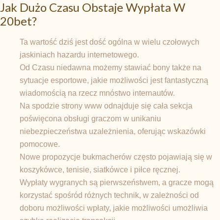
Jak Dużo Czasu Obstaje Wypłata W
20bet?
Ta wartość dziś jest dość ogólna w wielu czołowych
jaskiniach hazardu internetowego.
Od Czasu niedawna możemy stawiać bony także na
sytuacje esportowe, jakie możliwości jest fantastyczną
wiadomością na rzecz mnóstwo internautów.
Na spodzie strony www odnajduje się cała sekcja
poświęcona obsługi graczom w unikaniu
niebezpieczeństwa uzależnienia, oferując wskazówki
pomocowe.
Nowe propozycje bukmacherów często pojawiają się w
koszykówce, tenisie, siatkówce i piłce ręcznej.
Wypłaty wygranych są pierwszeństwem, a gracze mogą
korzystać spośród różnych technik, w zależności od
doboru możliwości wpłaty, jakie możliwości umożliwia