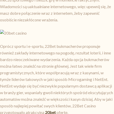
Wiadomości są uaktualniane internetowego, więc upewnij się, że
masz dobre połączenie wraz z internetem, żeby zapewnić
osobiście niezakłócone wrażenia.
Oprócz sportu i e-sportu, 22Bet bukmacherów proponuje
również zakłady internetowego na pogodę, rezultat loterii, i inne
bardzo nieoczekiwane wydarzenia. Każda opcja bukmacherów
można łatwo znaleźć na stronie głównej. Jest tak wiele firm
programistycznych, które współpracują wraz z kasynami, w
tymże liderów takowych w jaki sposób Microgaming i NetEnt.
NetEnt wydaje się być niezwykle popularnym dostawcą aplikacji
w branży gier, wspaniały gwoli niektórych spośród ekscytujących
automatów można znaleźć w większości kasyn dzisiaj. Aby w jaki
sposób najlepiej powitać swych klientów, 22Bet Casino
przygotowało atrakcyjną
20bet
ofertę.