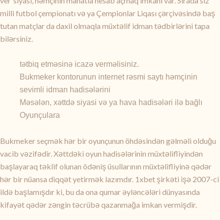
ver`siyası, həmçinin manatla hesab açmaq imkanı var. Sırada siz
milli futbol çempionatı və ya Çempionlar Liqası çərçivəsində baş
tutan matçlar da daxil olmaqla müxtəlif idman tədbirlərini tapa
bilərsiniz.
tətbiq etməsinə icazə verməlisiniz.
Bukmeker kontorunun internet rəsmi saytı həmçinin
sevimli idman hadisələrini
Məsələn, xəttdə siyasi və ya hava hadisələri ilə bağlı
Oyunçulara
Bukmeker seçmək hər bir oyunçunun öhdəsindən gəlməli olduğu
vacib vəzifədir. Xəttdəki oyun hadisələrinin müxtəlifliyindən
başlayaraq təklif olunan ödəniş üsullarının müxtəlifliyinə qədər
hər bir nüansa diqqət yetirmək lazımdır. 1xbet şirkəti işə 2007-ci
ildə başlamışdır ki, bu da ona qumar əyləncələri dünyasında
kifayət qədər zəngin təcrübə qazanmağa imkan vermişdir.