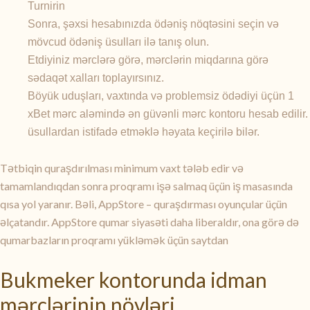
Turnirin
Sonra, şəxsi hesabınızda ödəniş nöqtəsini seçin və
mövcud ödəniş üsulları ilə tanış olun.
Etdiyiniz mərclərə görə, mərclərin miqdarına görə
sədaqət xalları toplayırsınız.
Böyük uduşları, vaxtında və problemsiz ödədiyi üçün 1
xBet mərc aləmində ən güvənli mərc kontoru hesab edilir.
üsullardan istifadə etməklə həyata keçirilə bilər.
Tətbiqin quraşdırılması minimum vaxt tələb edir və
tamamlandıqdan sonra proqramı işə salmaq üçün iş masasında
qısa yol yaranır. Bəli, AppStore – quraşdırması oyunçular üçün
əlçatandır. AppStore qumar siyasəti daha liberaldır, ona görə də
qumarbazların proqramı yükləmək üçün saytdan
Bukmeker kontorunda idman
mərclərinin növləri