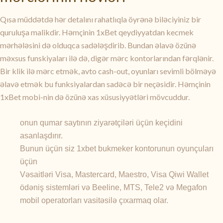
Qısa müddətdə hər detalını rahatlıqla öyrənə biləciyiniz bir
quruluşa malikdir. Həmçinin 1xBet qeydiyyatdan kecmek
mərhələsini də olduqca sadələşdirib. Bundan əlavə özünə
məxsus funskiyaları ilə də, digər mərc kontorlarından fərqlənir.
Bir klik ilə mərc etmək, avto cash-out, oyunları sevimli bölməyə
əlavə etmək bu funksiyalardan sadəcə bir neçəsidir. Həmçinin
1xBet mobi-nin də özünə xas xüsusiyyətləri mövcuddur.
onun qumar saytının ziyarətçiləri üçün keçidini
asanlaşdırır.
Bunun üçün siz 1xbet bukmeker kontorunun oyunçuları
üçün
Vəsaitləri Visa, Mastercard, Maestro, Visa Qiwi Wallet
ödəniş sistemləri və Beeline, MTS, Tele2 və Megafon
mobil operatorları vasitəsilə çıxarmaq olar.