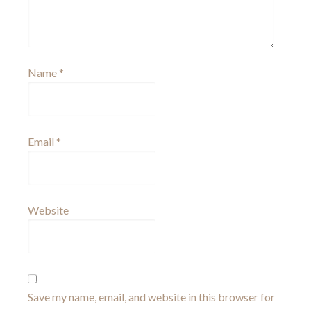
Name
*
Email
*
Website
Save my name, email, and website in this browser for