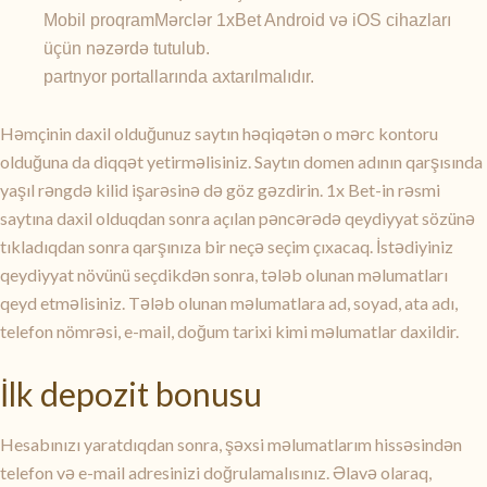
Mobil proqramMərclər 1xBet Android və iOS cihazları
üçün nəzərdə tutulub.
partnyor portallarında axtarılmalıdır.
Həmçinin daxil olduğunuz saytın həqiqətən o mərc kontoru
olduğuna da diqqət yetirməlisiniz. Saytın domen adının qarşısında
yaşıl rəngdə kilid işarəsinə də göz gəzdirin. 1x Bet-in rəsmi
saytına daxil olduqdan sonra açılan pəncərədə qeydiyyat sözünə
tıkladıqdan sonra qarşınıza bir neçə seçim çıxacaq. İstədiyiniz
qeydiyyat növünü seçdikdən sonra, tələb olunan məlumatları
qeyd etməlisiniz. Tələb olunan məlumatlara ad, soyad, ata adı,
telefon nömrəsi, e-mail, doğum tarixi kimi məlumatlar daxildir.
İlk depozit bonusu
Hesabınızı yaratdıqdan sonra, şəxsi məlumatlarım hissəsindən
telefon və e-mail adresinizi doğrulamalısınız. Əlavə olaraq,