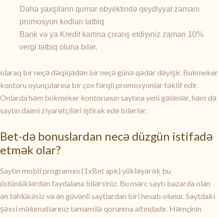
Daha yaxşıların qumar obyektində qeydiyyat zamanı
promosyon kodları tətbiq
Bank və ya Kredit kartına çıxarış etdiyiniz zaman 10%
vergi tətbiq oluna bilər.
olaraq bir neçə dəqiqədən bir neçə günə qədər dəyişir. Bukmeker
kontoru oyunçularına bir çox fərqli promosyonlar təklif edir.
Onlarda həm bukmeker kontorunun saytına yeni gələnlər, həm də
saytın daimi ziyarətçiləri iştirak edə bilərlər.
Bet-də bonuslardan necə düzgün istifadə
etmək olar?
Saytın mobil programını (1xBet apk) yükləyərək bu
üstünlüklərdən faydalana bilərsiniz. Bu mərc saytı bazarda olan
ən təhlükəsiz və ən güvənli saytlardan biri hesab olunur. Saytdakı
şəxsi məlumatlarınız tamamilə qorunma altındadır. Həmçinin