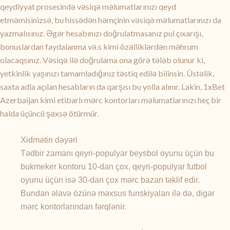
qeydiyyat prosesində vəsiqə məlumatlarınızı qeyd
etməmisinizsə, bu hissədən həmçinin vəsiqə məlumatlarınızı da
yazmalısınız. Əgər hesabınızı doğrulatmasanız pul çıxarışı,
bonuslardan faydalanma və.s kimi özəlliklərdən məhrum
olacaqsınız. Vəsiqə ilə doğrulama ona görə tələb olunur ki,
yetkinlik yaşınızı tamamladığınız təstiq edilə bilinsin. Üstəlik,
saxta adla açılan hesabların da qarşısı bu yolla alınır. Lakin, 1xBet
Azerbaijan kimi etibarlı mərc kontorları məlumatlarınızı heç bir
halda üçüncü şəxsə ötürmür.
Xidmətin dəyəri
Tədbir zamanı qeyri-populyar beysbol oyunu üçün bu
bukmeker kontoru 10-dan çox, qeyri-populyar futbol
oyunu üçün isə 30-dan çox mərc bazarı təklif edir.
Bundan əlavə özünə məxsus funskiyaları ilə də, digər
mərc kontorlarından fərqlənir.