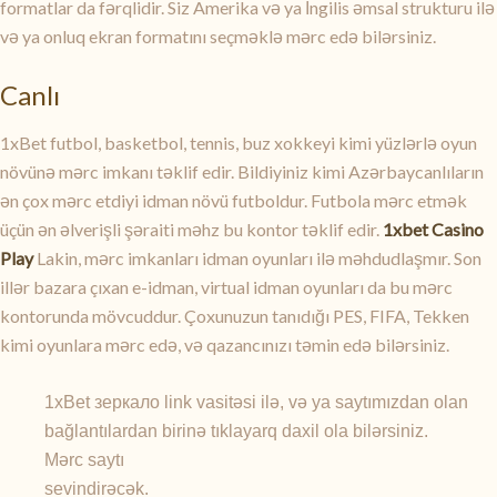
formatlar da fərqlidir. Siz Amerika və ya İngilis əmsal strukturu ilə
və ya onluq ekran formatını seçməklə mərc edə bilərsiniz.
Canlı
1xBet futbol, basketbol, tennis, buz xokkeyi kimi yüzlərlə oyun
növünə mərc imkanı təklif edir. Bildiyiniz kimi Azərbaycanlıların
ən çox mərc etdiyi idman növü futboldur. Futbola mərc etmək
üçün ən əlverişli şəraiti məhz bu kontor təklif edir.
1xbet Casino
Play
Lakin, mərc imkanları idman oyunları ilə məhdudlaşmır. Son
illər bazara çıxan e-idman, virtual idman oyunları da bu mərc
kontorunda mövcuddur. Çoxunuzun tanıdığı PES, FIFA, Tekken
kimi oyunlara mərc edə, və qazancınızı təmin edə bilərsiniz.
1xBet зеркало link vasitəsi ilə, və ya saytımızdan olan
bağlantılardan birinə tıklayarq daxil ola bilərsiniz.
Mərc saytı
sevindirəcək.