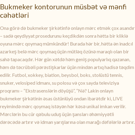
Bukmeker kontorunun müsbət və mənfi
cəhətləri
Ona görə də bukmeker şirkətinfə onlayn mərc etmək çox asandır
– sadə qeydiyyat prosedurunu keçdikdən sonra hətta bir kliklə
oyuna mərc qoymaq mümkündür! Burada hər bir, hətta ən inadcıl
azarkeş belə mərc qoymaq üçün mütləq özünə maraqlı olan bir
sahə tapacaqdır. Hər gün xətdə həm geniş populyarlıq qazanan,
həm də təcrübəli pərəstişkarlar üçün mindən artıq hadisə təqdim
edilir. Futbol, xokkey, biatlon, beysbol, boks, stolüstü tennis,
snuker, velosiped idmanı, su polosu və çox sayda televiziya
proqramı – “Ekstrasenslərin döyüşü”, “Nə? Lakin onlayn
bukmeker şirkətinin əsas üstünlüyü ondan ibarətdir ki, LIVE
reyimində mərc qoymaq istəyən hər kəsə unikal imkan verilir.
Mərclərin bu cür qəbulu uduş üçün şansları əhəmiyyətli
dərəcədə artırır və idman yarışlarına olan marağı dəfələrlə artırır.