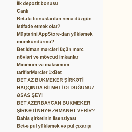
İlk depozit bonusu
Canlı
Bet-də bonuslardan necə düzgün
istifadə etmək olar?
Müştərini AppStore-dan yükləmək
mümkündürmü?
Bet idman mərcləri üçün mərc
növləri və mövcud imkanlar
Minimum və maksimum
tariflərMərclər 1xBet
BET AZ BUKMEKER ŞİRKƏTİ
HAQQINDA BİLMƏLİ OLDUĞUNUZ
ƏSAS ŞEY!
BET AZERBAYCAN BUKMEKER
ŞİRKƏTİ NƏYƏ ZƏMANƏT VERİR?
Bahis şirkətinin lisenziyası
Bet-ə pul yükləmək və pul çıxarışı