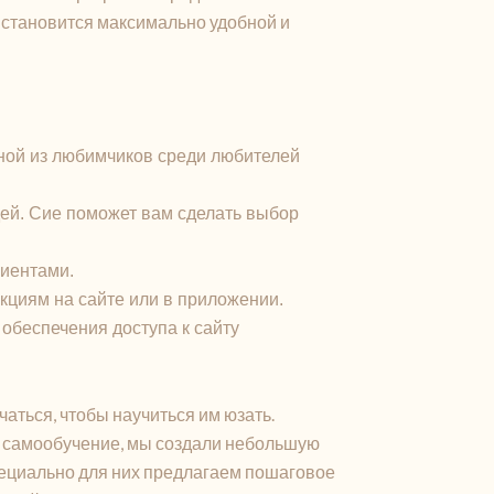
 становится максимально удобной и
ой из ͏любимч͏иков сре͏ди люби͏телей
й.͏ Сие поможет ͏вам сде͏лать ͏выбор
лиентами.
кциям на сайте или в приложении.
обеспечения доступа к сайту
аться, чтобы научиться им юзать.
 на самообучение, мы создали небольшую
специально для них предлагаем пошаговое