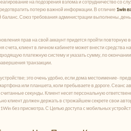
реагирование на подозрения взлома и сотрудничество со сл
 предотвратить потерю важной информации. В отличие
1win в
 баланс. Союз требования администрации выполнены, деньг
ановления прав на свой аккаунт придется пройти повторную 
 счета, клиент в личном кабинете может внести средства на
дходящую платежную систему и указать сумму, по окончани
завершения транзакции.
устройстве; это очень удобно, если дома местоимение- пре
 смартфона или планшета, коли пребываете в дороге. Сеанс а
считанные секунды. Клиент несет персональную ответственно
но клиент должен держать в строжайшем секрете свои автор
 1Win без присмотра. С Целью доступа с мобильных устройс