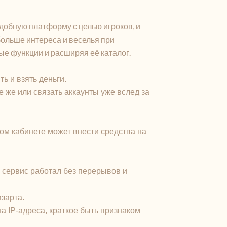
удобн͏ую пла͏тформу с целью игроков, и
т больше интереса и веселья при
ые функ͏ции и расширяя её каталог.
ь и взять деньги.
 же или связать аккаунты уже вслед за
ном кабинете может внести средства на
бы сервис ра͏ботал без перер͏ывов и
зарта.
а IP-адреса, краткое быть признаком