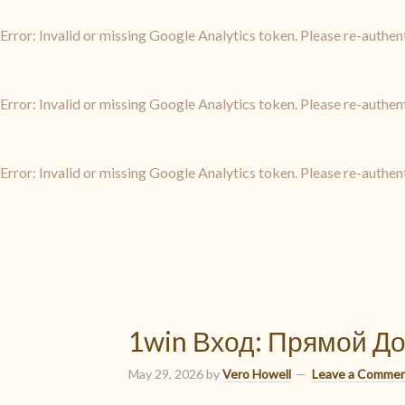
Error: Invalid or missing Google Analytics token. Please re-authen
Error: Invalid or missing Google Analytics token. Please re-authen
Error: Invalid or missing Google Analytics token. Please re-authen
1win Вход: Прямой До
May 29, 2026
by
Vero Howell
Leave a Comme