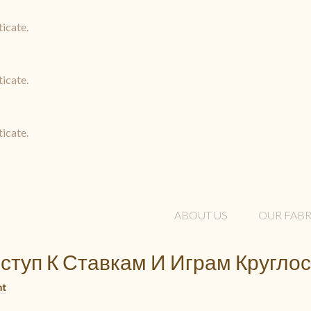
ticate.
ticate.
ticate.
ABOUT US
OUR FABR
ступ К Ставкам И Играм Кругло
nt