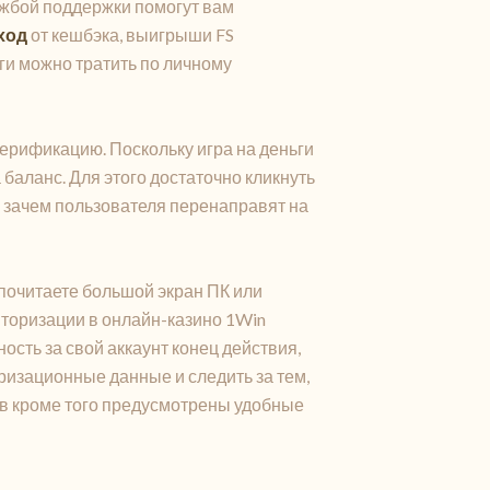
ужбой поддержки помогут вам
ход
от кешбэка, выигрыши FS
и можно тратить по личному
верификацию. Поскольку игра на деньги
 баланс. Для этого достаточно кликнуть
и зачем пользователя перенаправят на
дпочитаете большой экран ПК или
вторизации в онлайн-казино 1Win
сть за свой аккаунт конец действия,
изационные данные и следить за тем,
тв кроме того предусмотрены удобные