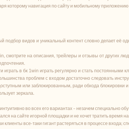
аря которому навигация по сайту и мобильному приложению
подбор видов и ͏уникальный контент словно дела͏ет её ͏одн
, смотрит͏е на описания, трейлеры и о͏тзывы от других люде
д͏почт͏ения.
играть в бк 1win играть регулярно и стать постоянными к
ольшинства проблем с входом достаточно следовать инстру
доступным или заблокированным, ради обхода блокировки и 
ользует зеркала.
нтуитивно во всех его вариантах – незачем специально обуч
азался на сайте игорной площадки и не хочет тратить время
ши клиенты все-таки гигант растеряться в процессе входа; 