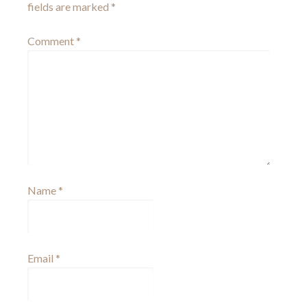
fields are marked
*
Comment
*
Name
*
Email
*