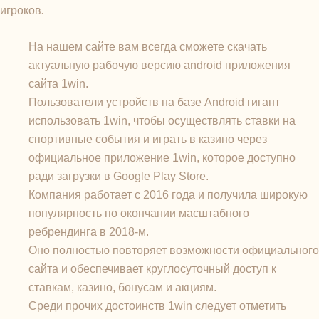
игроков.
На нашем сайте вам всегда сможете скачать
актуальную рабочую версию android приложения
сайта 1win.
Пользователи устройств на базе Android гигант
использовать 1win, чтобы осуществлять ставки на
спортивные события и играть в казино через
официальное приложение 1win, которое доступно
ради загрузки в Google Play Store.
Компания работает с 2016 года и получила широкую
популярность по окончании масштабного
ребрендинга в 2018-м.
Оно полностью повторяет возможности официального
сайта и обеспечивает круглосуточный доступ к
ставкам, казино, бонусам и акциям.
Среди прочих достоинств 1win следует отметить