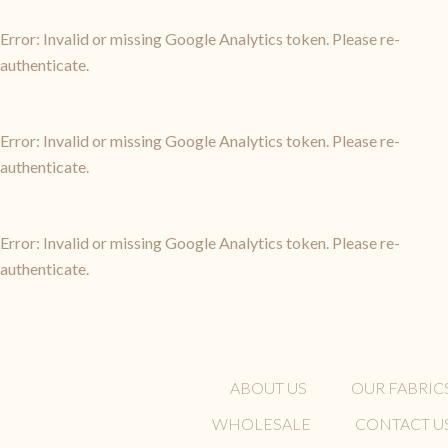
Error: Invalid or missing Google Analytics token. Please re-
authenticate.
Error: Invalid or missing Google Analytics token. Please re-
authenticate.
Error: Invalid or missing Google Analytics token. Please re-
authenticate.
ABOUT US
OUR FABRIC
WHOLESALE
CONTACT U