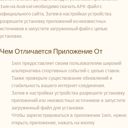
1win на Android необходимо скачать APK-файл с
официального сайта. Затем в настройках устройства
разрешите установку приложений из неизвестных
источников и запустите загруженный файл с целью
установки.
Чем Отличается Приложение От
1win предоставляет своим пользователям широкий
альтернатива спортивных событий с целью ставок.
Также проверьте существование обновлений и
стабильность вашего интернет-соединения.
Затем в настройках устройства разрешите установку
приложений изо неизвестных источников и запустите
загруженный файл для установки.
Чтобы зарегистрироваться в приложении 1win, нужно
открыть приложение, нажать на кнопку