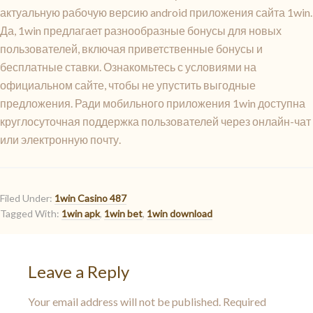
актуальную рабочую версию android приложения сайта 1win.
Да, 1win предлагает разнообразные бонусы для новых
пользователей, включая приветственные бонусы и
бесплатные ставки. Ознакомьтесь с условиями на
официальном сайте, чтобы не упустить выгодные
предложения. Ради мобильного приложения 1win доступна
круглосуточная поддержка пользователей через онлайн-чат
или электронную почту.
Filed Under:
1win Casino 487
Tagged With:
1win apk
,
1win bet
,
1win download
Leave a Reply
Your email address will not be published.
Required