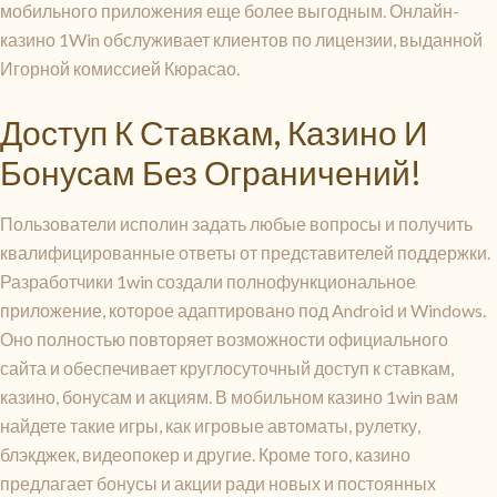
мобильного приложения еще более выгодным. Онлайн-
казино 1Win обслуживает клиентов по лицензии, выданной
Игорной комиссией Кюрасао.
Доступ К Ставкам, Казино И
Бонусам Без Ограничений!
Пользователи исполин задать любые вопросы и получить
квалифицированные ответы от представителей поддержки.
Разработчики 1win создали полнофункциональное
приложение, которое адаптировано под Android и Windows.
Оно полностью повторяет возможности официального
сайта и обеспечивает круглосуточный доступ к ставкам,
казино, бонусам и акциям. В мобильном казино 1win вам
найдете такие игры, как игровые автоматы, рулетку,
блэкджек, видеопокер и другие. Кроме того, казино
предлагает бонусы и акции ради новых и постоянных