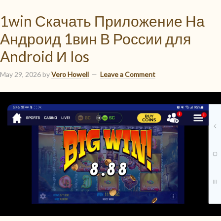
1win Скачать Приложение На
Андроид 1вин В России для
Android И Ios
May 29, 2026
by
Vero Howell
Leave a Comment