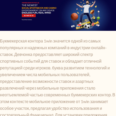
Букмекерская контора 1win значится одной из самых
популярных и надежных компаний в индустрии онлайн-
ставок. Девчонка предоставляет широкий спектр
спортивных событий для ставок и обладает отличной
репутацией среди игроков. буква развитием технологий и
увеличением числа мобильных пользователей,
предоставление возможности ставок и азартных
развлечений через мобильные приложения стало
неотъемлемой частью современных букмекерских контор. В
этом контексте мобильное приложение от 1win занимает
особое участок, предлагая удобство использования и
состоятельный функционал. Для установки приложения