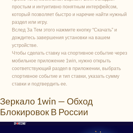
простым и интуитивно понятным интерфейсом,
который позволяет быстро и наречие найти нужный
раздел или игру.
Вслед За Тем этого нажмите кнопку “Скачать” и
дождитесь завершения установки на вашем
устройстве.
Чтобы сделать ставку на спортивное событие через
мобильное приложение 1win, нужно открыть
соответствующий раздел в приложении, выбрать
спортивное событие и тип ставки, указать сумму
ставки и подтвердить ее.
Зеркало 1win — Обход
Блокировок В России