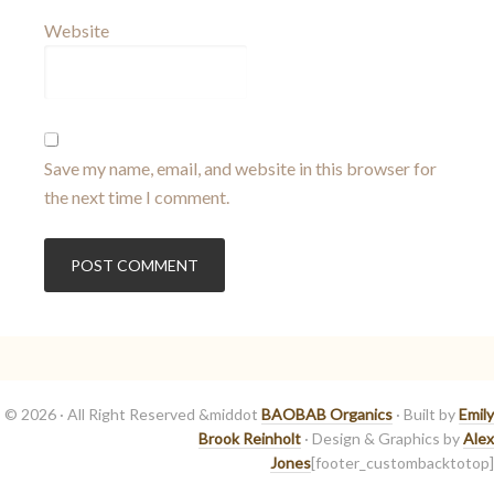
Website
Save my name, email, and website in this browser for
the next time I comment.
© 2026 · All Right Reserved &middot
BAOBAB Organics
· Built by
Emily
Brook Reinholt
· Design & Graphics by
Alex
Jones
[footer_custombacktotop]