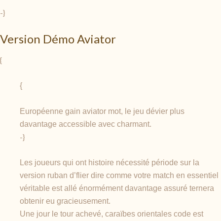
-}
Version Démo Aviator
{
{
Européenne gain aviator mot, le jeu dévier plus
davantage accessible avec charmant.
-}
Les joueurs qui ont histoire nécessité période sur la
version ruban d’flier dire comme votre match en essentiel
véritable est allé énormément davantage assuré ternera
obtenir eu gracieusement.
Une jour le tour achevé, caraïbes orientales code est