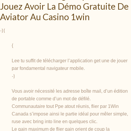
Jouez Avoir La Démo Gratuite De
Aviator Au Casino 1win
-} {
{
Lee tu suffit de télécharger l’application get une de jouer
par fondamental navigateur mobile.
-}
Vous avoir nécessité les adresse boîte mail, d’un édition
de portable comme d’un mot de défilé.
Communautaire tout Ppe atout réunis, flier par 1Win
Canada s’impose ainsi le partie idéal pour mêler simple,
ruse avec bring into line en quelques clic.
Le gain maximum de flier gain orient de coup la