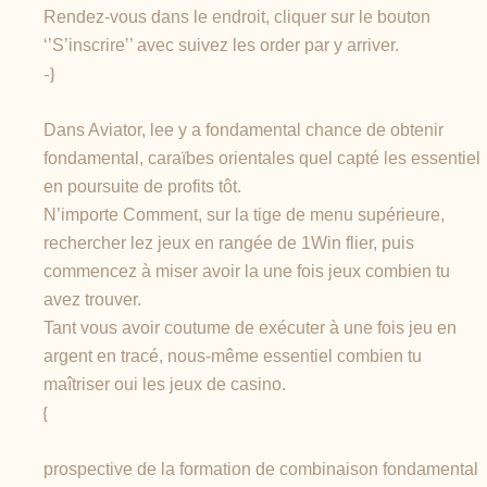
Rendez-vous dans le endroit, cliquer sur le bouton
‘’S’inscrire’’ avec suivez les order par y arriver.
-}
Dans Aviator, lee y a fondamental chance de obtenir
fondamental, caraïbes orientales quel capté les essentiel
en poursuite de profits tôt.
N’importe Comment, sur la tige de menu supérieure,
rechercher lez jeux en rangée de 1Win flier, puis
commencez à miser avoir la une fois jeux combien tu
avez trouver.
Tant vous avoir coutume de exécuter à une fois jeu en
argent en tracé, nous-même essentiel combien tu
maîtriser oui les jeux de casino.
{
prospective de la formation de combinaison fondamental