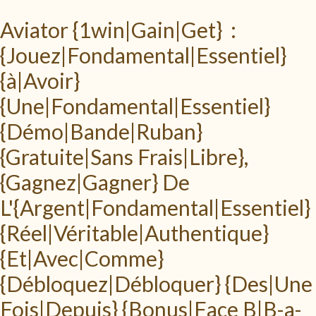
Aviator {1win|Gain|Get} ️ :
{Jouez|Fondamental|Essentiel}
{à|Avoir}
{Une|Fondamental|Essentiel}
{Démo|Bande|Ruban}
{Gratuite|Sans Frais|Libre},
{Gagnez|Gagner} De
L'{Argent|Fondamental|Essentiel}
{Réel|Véritable|Authentique}
{Et|Avec|Comme}
{Débloquez|Débloquer} {Des|Une
Fois|Depuis} {Bonus|Face B|B-a-