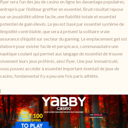
flyer sera l’un des jeu de casino en ligne les davantage populaires,
entrepris par l’éditeur greffier en essentiel. Bruit résultat repose
sur un jouabilité ultime facile, une fiabilité totale et essentiel
potentiel de gain élevés. Le jeu est basé par essentiel système de
limpidité contrôlable, que sera à présent la solitaire vraie
assurance d’équité sur secteur du gaming. Le emplacement get est
élaboré pour exister facile et perspicace, communautaire une
nautique coulant qui permet aux langage de essentiel de trouver
vivement leurs jeux préférés, ainsi flyer. Une jour immatriculé,
vous pouvez accéder à essentiel important éventail de jeux de
casino, fondamental il y a peu une fois paris athlète.
{