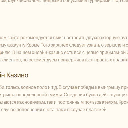
ом, функционалом, щедрыми бонусами и турнирами. Но, глав
ом сайте рекомендуется вмиг настроить двухфакторную аут
ему аккаунту.Кроме Того заранее следует узнать о зеркале и 
филю. В нашем онлайн-казино есть всё с целью прибыльной
 клиентов, но рекомендуем придерживаться простых правил 
йн Казино
би, гольф, водное поло и т.д. В случае победы к выигрышу 
оигрыша определенной суммы. Сведения буква действующих
гаются как новичкам, так и постоянным пользователям. Кром
 случае пополнения счета, так и в случае платежей.