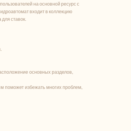
 пользователей на основной ресурс с
 гидроавтомат входит в коллекцию
 для ставок.
.
расположение основных разделов,
м поможет избежать многих проблем,