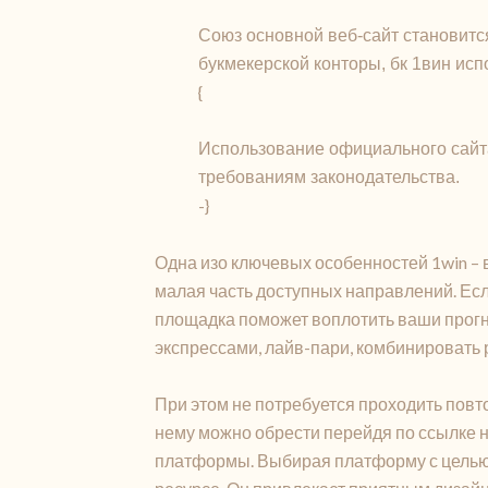
Союз основной веб-сайт становитс
букмекерской конторы, бк 1вин исп
{
Использование официального сайта
требованиям законодательства.
-}
Одна изо ключевых особенностей 1win – в
малая часть доступных направлений. Есл
площадка поможет воплотить ваши прогно
экспрессами, лайв-пари, комбинировать 
При этом не потребуется проходить повт
нему можно обрести перейдя по ссылке н
платформы. Выбирая платформу с целью с