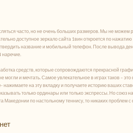
ляться часто, но не очень больших размеров. Мы не можем р
ательно доступное зеркало сайта 1вин откроется по нажатию
дтвердить название и мобильный телефон. После вывода ден
N наречие.
аботка средств, которые сопровождаются прекрасной графи
не могли и мечтать. Самое увлекательное в играх таков – эт
е- нажимаете на эту вкладку и получаете историю ваших ст
оказывать только ординары или только экспрессы. Но союз н
а Македонии по настольному теннису, то никаких проблем 
нет