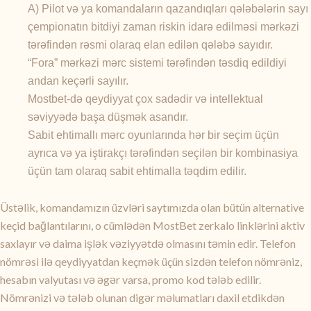
A) Pilot və ya komandaların qazandıqları qələbələrin sayı
çempionatın bitdiyi zaman riskin idarə edilməsi mərkəzi
tərəfindən rəsmi olaraq elan edilən qələbə sayıdır.
“Fora” mərkəzi mərc sistemi tərəfindən təsdiq edildiyi
andan keçərli sayılır.
Mostbet-də qeydiyyat çox sadədir və intellektual
səviyyədə başa düşmək asandır.
Sabit ehtimallı mərc oyunlarında hər bir seçim üçün
ayrıca və ya iştirakçı tərəfindən seçilən bir kombinasiya
üçün tam olaraq sabit ehtimalla təqdim edilir.
Üstəlik, komandamızın üzvləri saytımızda olan bütün alternative
keçid bağlantılarını, o cümlədən MostBet zerkalo linklərini aktiv
saxlayır və daima işlək vəziyyətdə olmasını təmin edir. Telefon
nömrəsi ilə qeydiyyatdan keçmək üçün sizdən telefon nömrəniz,
hesabın valyutası və əgər varsa, promo kod tələb edilir.
Nömrənizi və tələb olunan digər məlumatları daxil etdikdən