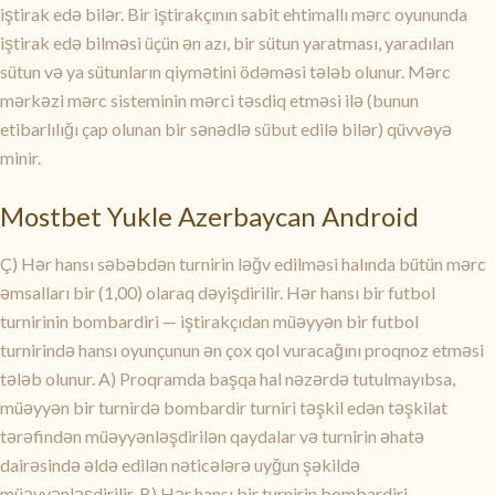
iştirak edə bilər. Bir iştirakçının sabit ehtimallı mərc oyununda
iştirak edə bilməsi üçün ən azı, bir sütun yaratması, yaradılan
sütun və ya sütunların qiymətini ödəməsi tələb olunur. Mərc
mərkəzi mərc sisteminin mərci təsdiq etməsi ilə (bunun
etibarlılığı çap olunan bir sənədlə sübut edilə bilər) qüvvəyə
minir.
Mostbet Yukle Azerbaycan Android
Ç) Hər hansı səbəbdən turnirin ləğv edilməsi halında bütün mərc
əmsalları bir (1,00) olaraq dəyişdirilir. Hər hansı bir futbol
turnirinin bombardiri — iştirakçıdan müəyyən bir futbol
turnirində hansı oyunçunun ən çox qol vuracağını proqnoz etməsi
tələb olunur. A) Proqramda başqa hal nəzərdə tutulmayıbsa,
müəyyən bir turnirdə bombardir turniri təşkil edən təşkilat
tərəfindən müəyyənləşdirilən qaydalar və turnirin əhatə
dairəsində əldə edilən nəticələrə uyğun şəkildə
müəyyənləşdirilir. B) Hər hansı bir turnirin bombardiri