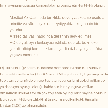
final oyununa çıxacaq komandaları proqnoz etməsi tələb olunur.
Mostbet Az Casinoda bir kliklə qeydiyyat keçmə üsulu ən
primitiv və sürətli şəkildə qeydiyyatdan keçmənin bir
yoludur.
Akkreditasiyası haqqında qərarının ləğv edilməsi
PC-də yükləyin funksiyası istifadə edərək, bukmeker
şirkəti tətbiqi kompüterlərdə işlədib daha yaxşı təcrübə
yaşaya bilərsiniz.
D) Turnirin ləğv edilməsi halında bombardirə dair irəli sürülən
bütün ehtimallara bir (1,00) əmsalı tətbiq olunur. E) Eyni miqdarda
top atan və turnirdə ən çox top atan oyunçu kimi qəbul edilən və
ya daha çox oyunçu olduğu halda hər bir oyunçuya verilən
əmsalların ümumi sayı ən çox top atan oyunçuların sayına bölünür.
Bu qaydanı tətbiq etdikdə, iştirakçılara ödəniləcək əmsallar
birdən (1,00) az olmamalıdır.