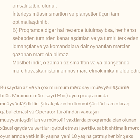
əmsalı tətbiq olunur.
İnterfeys müasir smartfon və planşetlər üçün tam
optimallaşdırılıb.
B) Proqramda digər hal nəzərdə tutulmayıbsa, hər hansı
səbəbdən turnirdən kənarlaşdırılan və ya turniri tərk edən
idmançılar və ya komandalara dair oynanılan mərclər
qazanan mərc ola bilməz.
Mostbet indir, o zaman öz smartfon və ya planşetində
mərc həvəskarı istənilən növ mərc etmək imkanı əldə edir.
Bu saydan az və ya çox minimum mərc sayı müəyyənləşdirilə
bilər. Minimum mərc sayı (Min.) oyun proqramında
müəyyənləşdirilir. İştirakçıların bu ümumi şərtləri tam olaraq
qəbul etməsi və Operator tərəfindən vaxtaşırı
müəyyənləşdirilən və müxtəlif vaxtlarda proqramda elan olunan
xüsusi qayda və şərtləri qəbul etməsi şərtilə, sabit ehtimallı mərc
oyunlarında yetkinlik yaşına, yəni 18 yaşına çatmış hər bir şəxs