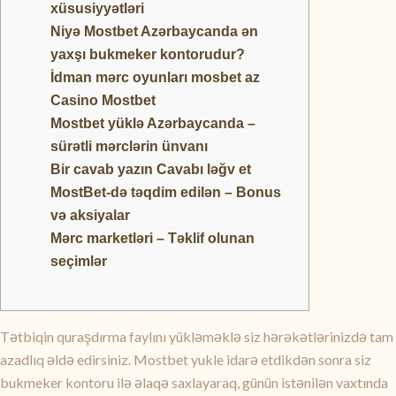
xüsusiyyətləri
Niyə Mostbet Azərbaycanda ən
yaxşı bukmeker kontorudur?
İdman mərc oyunları mosbet az
Casino Mostbet
Mostbet yüklə Azərbaycanda –
sürətli mərclərin ünvanı
Bir cavab yazın Cavabı ləğv et
MostBet-də təqdim edilən – Bonus
və aksiyalar
Mərc marketləri – Təklif olunan
seçimlər
Tətbiqin quraşdırma faylını yükləməklə siz hərəkətlərinizdə tam
azadlıq əldə edirsiniz. Mostbet yukle idarə etdikdən sonra siz
bukmeker kontoru ilə əlaqə saxlayaraq, günün istənilən vaxtında