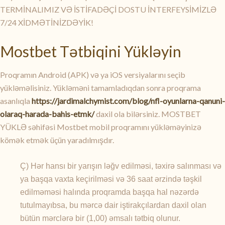
TERMİNALIMIZ VƏ İSTİFADƏÇİ DOSTU İNTERFEYSİMİZLƏ
7/24 XİDMƏTİNİZDƏYİK!
Mostbet Tətbiqini Yükləyin
Proqramın Android (APK) və ya iOS versiyalarını seçib
yükləməlisiniz. Yükləməni tamamladıqdan sonra proqrama
asanlıqla
https://jardimalchymist.com/blog/nfl-oyunlarna-qanuni-
olaraq-harada-bahis-etmk/
daxil ola bilərsiniz. MOSTBET
YÜKLƏ səhifəsi Mostbet mobil proqramını yükləməyinizə
kömək etmək üçün yaradılmışdır.
Ç) Hər hansı bir yarışın ləğv edilməsi, təxirə salınması və
ya başqa vaxta keçirilməsi və 36 saat ərzində təşkil
edilməməsi halında proqramda başqa hal nəzərdə
tutulmayıbsa, bu mərcə dair iştirakçılardan daxil olan
bütün mərclərə bir (1,00) əmsalı tətbiq olunur.