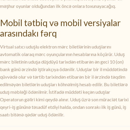
məşhur oyunlar olduğundan ilk öncə onlara toxunayacağıq.
Mobil tətbiq və mobil versiyalar
arasındakı fərq
Virtual satıcı uduşlu elektron mərc biletlərinin uduşlarını
avtomatik olaraq mərc oyunçularının hesablarına köçürür. Uduş
mərc biletinin uduşa düşdüyü tarixdən etibarən ən geci 10 (on)
bank günü ərzində iştirakçıya ödənilir. Uduşlar bir il müddətində
qüvvədə olur və tərtib tarixindən etibarən bir il ərzində təqdim
edilməyən biletlərin uduşları köhnəlmiş hesab edilir. Bu biletlərə
uduş məbləği ödənilmir. İstifadə müddəti keçən uduşlar
Operatorun gəliri kimi qeydə alınır. Uduş üzrə son müraciət tarixi
qeyri-iş gününə təsadüf etdiyi halda, ondan sonrakı ilk iş günü, iş
saatı bitənə qədər uduş ödənilir.