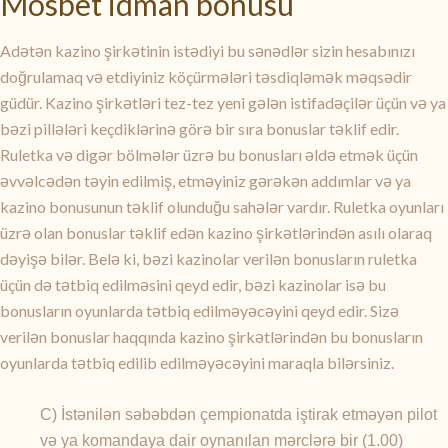
Mosbet idman bonusu
Adətən kazino şirkətinin istədiyi bu sənədlər sizin hesabınızı
doğrulamaq və etdiyiniz köçürmələri təsdiqləmək məqsədir
güdür. Kazino şirkətləri tez-tez yeni gələn istifadəçilər üçün və ya
bəzi pillələri keçdiklərinə görə bir sıra bonuslar təklif edir.
Ruletka və digər bölmələr üzrə bu bonusları əldə etmək üçün
əvvəlcədən təyin edilmiş, etməyiniz gərəkən addımlar və ya
kazino bonusunun təklif olunduğu sahələr vardır. Ruletka oyunları
üzrə olan bonuslar təklif edən kazino şirkətlərindən asılı olaraq
dəyişə bilər. Belə ki, bəzi kazinolar verilən bonusların ruletka
üçün də tətbiq edilməsini qeyd edir, bəzi kazinolar isə bu
bonusların oyunlarda tətbiq edilməyəcəyini qeyd edir. Sizə
verilən bonuslar haqqında kazino şirkətlərindən bu bonusların
oyunlarda tətbiq edilib edilməyəcəyini maraqla bilərsiniz.
C) İstənilən səbəbdən çempionatda iştirak etməyən pilot
və ya komandaya dair oynanılan mərclərə bir (1.00)