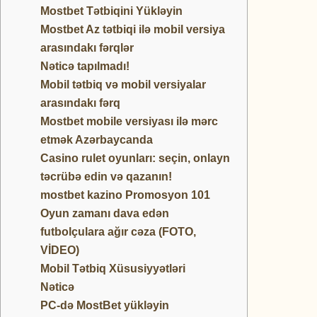
Mostbet Tətbiqini Yükləyin
Mostbet Az tətbiqi ilə mobil versiya
arasındakı fərqlər
Nəticə tapılmadı!
Mobil tətbiq və mobil versiyalar
arasındakı fərq
Mostbet mobile versiyası ilə mərc
etmək Azərbaycanda
Casino rulet oyunları: seçin, onlayn
təcrübə edin və qazanın!
mostbet kazino Promosyon 101
Oyun zamanı dava edən
futbolçulara ağır cəza (FOTO,
VİDEO)
Mobil Tətbiq Xüsusiyyətləri
Nəticə
PC-də MostBet yükləyin