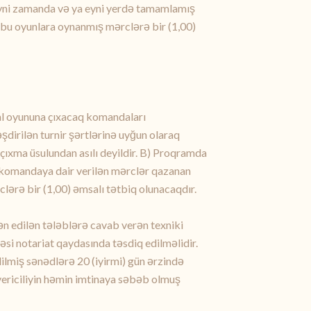
 eyni zamanda və ya eyni yerdə tamamlamış
a, bu oyunlara oynanmış mərclərə bir (1,00)
nal oyununa çıxacaq komandaları
dirilən turnir şərtlərinə uyğun olaraq
çıxma üsulundan asılı deyildir. B) Proqramda
 komandaya dair verilən mərclər qazanan
lərə bir (1,00) əmsalı tətbiq olunacaqdır.
ən edilən tələblərə cavab verən texniki
si notariat qaydasında təsdiq edilməlidir.
dilmiş sənədlərə 20 (iyirmi) gün ərzində
vericiliyin həmin imtinaya səbəb olmuş