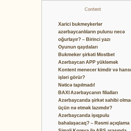
Content
Xarici bukmeykerlər
azərbaycanlıların pulunu necə
oğurlayır? – Birinci yazı
Oyunun qaydaları
Bukmeker şirkəti Mostbet
Azərbaycan APP yükləmək
Kontent menecer kimdir və hans
işləri görür?
Nəticə tapılmadı!
BAXI Azərbaycanın filialları
Azərbaycanda şirkət sahibi olma
üçün nə etmək lazımdır?
Azərbaycanda işıqpulu
bahalaşacaq? – Rəsmi açıqlama
Şimali Koreya ilə ABŞ arasında