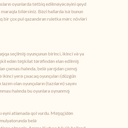
nusların oyunlarda tətbiq edilməyəcəyini qeyd
 maraqla bilərsiniz. Bəzi hallarda isə bunun
aq bir çox pul qazandıran ruletka mərc növləri
şqa seçilmiş oyunçunun birinci, ikinci və ya
kil edən təşkilat tərəfindən elan edilmiş
dan çıxması halında, belə yarışdan çıxmış
və ikinci yerə çıxacaq oyunçuları (düzgün
lazım olan oyunçuların (tazıların) sayını
alınması halında bu oyunlara oynanmış
şı eyni atlamada qol vurdu. Məşqçidən
simulyatorunda belə
 istisna olmaqla. Amma Kudusa böyük holland