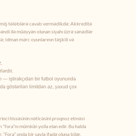
dilmiş tələblərə cavab vermədikdə; Akkreditə
əndi ilə müəyyən olunan siyahı üzrə sənədlər
ə; Idman mərc oyunlarının təşkili və
z.
lərdir.
ı — iştirakçıdan bir futbol oyununda
mda göstərilən limitdən az, yaxud çox
inci hissəsinin nəticəsini proqnoz etməsi
n “fora”nı mümkün yolla elan edir. Bu halda
“Fora” onda bir sayla ifadə oluna bilər.