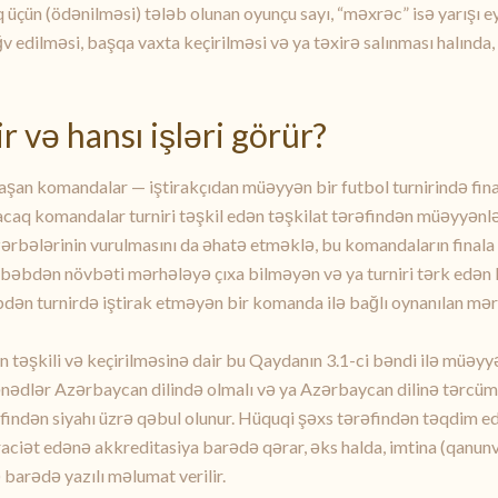
 üçün (ödənilməsi) tələb olunan oyunçu sayı, “məxrəc” isə yarışı
ləğv edilməsi, başqa vaxta keçirilməsi və ya təxirə salınması halınd
 və hansı işləri görür?
şılaşan komandalar — iştirakçıdan müəyyən bir futbol turnirində fi
acaq komandalar turniri təşkil edən təşkilat tərəfindən müəyyənləş
zərbələrinin vurulmasını da əhatə etməklə, bu komandaların finala 
əbəbdən növbəti mərhələyə çıxa bilməyən və ya turniri tərk edən
bdən turnirdə iştirak etməyən bir komanda ilə bağlı oynanılan mərc
 təşkili və keçirilməsinə dair bu Qaydanın 3.1-ci bəndi ilə müəyy
nədlər Azərbaycan dilində olmalı və ya Azərbaycan dilinə tərcümə
əfindən siyahı üzrə qəbul olunur. Hüquqi şəxs tərəfindən təqdim e
üraciət edənə akkreditasiya barədə qərar, əks halda, imtina (qanun
barədə yazılı məlumat verilir.