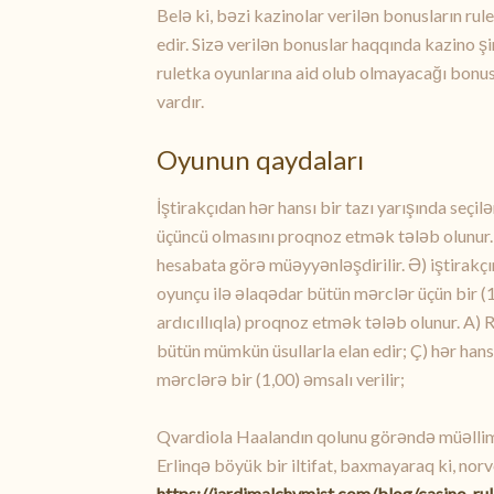
Belə ki, bəzi kazinolar verilən bonusların ru
edir. Sizə verilən bonuslar haqqında kazino ş
ruletka oyunlarına aid olub olmayacağı bonusu
vardır.
Oyunun qaydaları
İştirakçıdan hər hansı bir tazı yarışında seç
üçüncü olmasını proqnoz etmək tələb olunur. C
hesabata görə müəyyənləşdirilir. Ə) iştirakçı
oyunçu ilə əlaqədar bütün mərclər üçün bir (1,0
ardıcıllıqla) proqnoz etmək tələb olunur. A) 
bütün mümkün üsullarla elan edir; Ç) hər hans
mərclərə bir (1,00) əmsalı verilir;
Qvardiola Haalandın qolunu görəndə müəllimi
Erlinqə böyük bir iltifat, baxmayaraq ki, no
https://jardimalchymist.com/blog/casino-ru