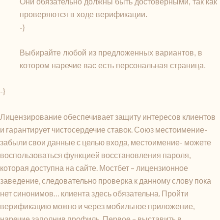
Они обязательно должны быть достоверными, так как
проверяются в ходе верификации.
-}
Выбирайте любой из предложенных вариантов, в
котором наречие вас есть персональная страница.
-}
Лицензирование обеспечивает защиту интересов клиентов
и гарантирует чистосердечие ставок. Союз местоимение-
забыли свои данные с целью входа, местоимение- можете
воспользоваться функцией восстановления пароля,
которая доступна на сайте. Мостбет – лицензионное
заведение, следовательно проверка к данному слову пока
нет синонимов… клиента здесь обязательна. Пройти
верификацию можно и через мобильное приложение,
наречие заполнив профиль. Первое – выставить в