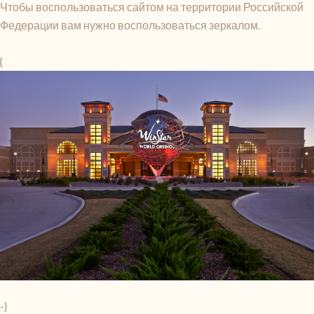
Чтобы воспользоваться сайтом на территории Российской
Федерации вам нужно воспользоваться зеркалом.
{
-}