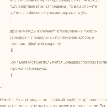
заблокирован интернет провайдером (в РФ в 2025
году азартные игры запрещены), то вам сможете
зайти на рабочее актуальное зеркало клуба.
{
Другие методы включают использование прокси-
серверов и специальных приложений, которые
помогают обойти блокировки.
-}{
Компания MostBet пользуется большим спросом возле
игроков из Беларуси.
-}
-}
Mostbet Казино предлагает широкий подбор игр, в том числе
слоты, настольные игры, рулетку, покер и многое другое. Вы