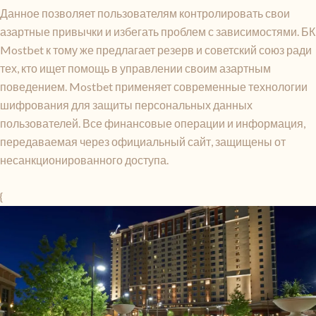
Данное позволяет пользователям контролировать свои
азартные привычки и избегать проблем с зависимостями. БК
Mostbet к тому же предлагает резерв и советский союз ради
тех, кто ищет помощь в управлении своим азартным
поведением. Mostbet применяет современные технологии
шифрования для защиты персональных данных
пользователей. Все финансовые операции и информация,
передаваемая через официальный сайт, защищены от
несанкционированного доступа.
{