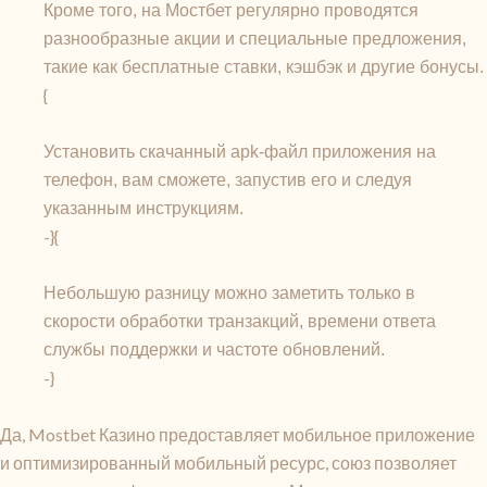
Кроме того, на Мостбет регулярно проводятся
разнообразные акции и специальные предложения,
такие как бесплатные ставки, кэшбэк и другие бонусы.
{
Установить скачанный apk-файл приложения на
телефон, вам сможете, запустив его и следуя
указанным инструкциям.
-}{
Небольшую разницу можно заметить только в
скорости обработки транзакций, времени ответа
службы поддержки и частоте обновлений.
-}
Да, Mostbet Казино предоставляет мобильное приложение
и оптимизированный мобильный ресурс, союз позволяет