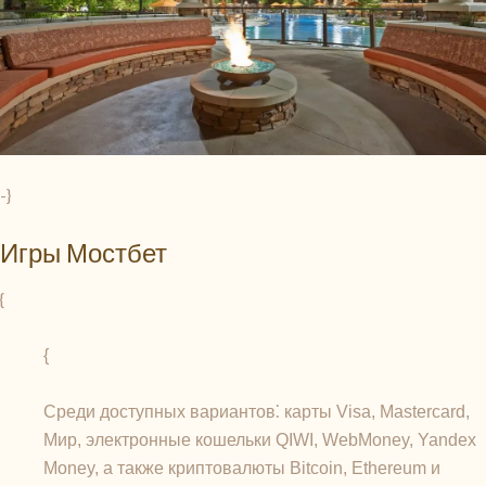
-}
Игры Мостбет
{
{
Среди доступных вариантов⁚ карты Visa, Mastercard,
Мир, электронные кошельки QIWI, WebMoney, Yandex
Money, а также криптовалюты Bitcoin, Ethereum и