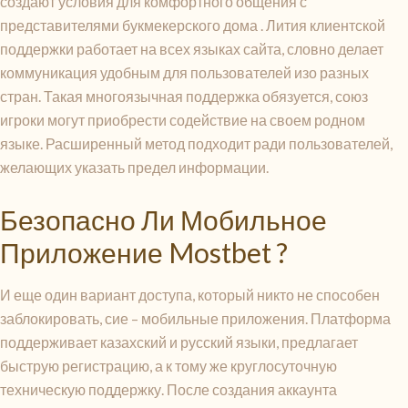
создают условия для комфортного общения с
представителями букмекерского дома . Лития клиентской
поддержки работает на всех языках сайта, словно делает
коммуникация удобным для пользователей изо разных
стран. Такая многоязычная поддержка обязуется, союз
игроки могут приобрести содействие на своем родном
языке. Расширенный метод подходит ради пользователей,
желающих указать предел информации.
Безопасно Ли Мобильное
Приложение Mostbet ?
И еще один вариант доступа, который никто не способен
заблокировать, сие – мобильные приложения. Платформа
поддерживает казахский и русский языки, предлагает
быструю регистрацию, а к тому же круглосуточную
техническую поддержку. После создания аккаунта