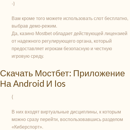
-}
Вам кроме того можете использовать слот бесплатно,
выбрав демо-режим.
Да, казино Mostbet обладает действующей лицензией
от надежного регулирующего органа, который
предоставляет игрокам безопасную и честную
игровую среду.
Скачать Мостбет: Приложение
На Android И Ios
{
В них входят виртуальные дисциплины, к которым
можно сразу перейти, воспользовавшись разделом
«Киберспорт».