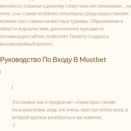
меняются, отражая к данному слову пока нет синонимов… на
поле. Live-ставки особенно популярны среди казахстанских
игроков при ставках на местные турниры. Образование в
области журналистики, дополненное курсами по
оптимизации сайтов, позволяет Таланту создавать
высокопробный контент.
Руководство По Входу В Mostbet
{
{
Это казино как и предлагает «Авиатора» своим
пользователям, ведь это очень простая online-игра, в
которой краткое разобраться аж новичок.
-}