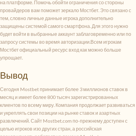
на платформе. Помочь обойти ограничения со стороны
провайдеров вам поможет зеркало Мостбет. Это связано с
тем, словно личные данные игрока дополнительно
защищены системой самого смартфона. Для этого нужно
будет войти в выбранные аккаунт заблаговременно или по
запросу системы во время авторизации.Всем игрокам
Мостбет официальный ресурс вход как можно больше
упрощает.
Вывод
Сегодня Mostbet принимает более 3 миллионов ставок в
месяц и имеет более 800 тысяч зарегистрированных
клиентов по всему миру. Компания продолжает развиваться
и укреплять свои позиции на рынке ставок и азартных
развлечений. Сайт Mostbet.com по-прежнему доступен с
целью игроков изо других стран, а российская