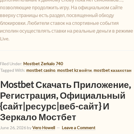
позволяющие продолжить игру. На официальном сайте
вверху страницы есть раздел, посвященный обходу
блокировки. Любители ставок на спортивные события
исполин осуществлять ставки на реальные деньги в режиме
Live.
Filed Under:
Mostbet Zerkalo 740
Tagged With:
mostbet casino
,
mostbet kz войти
,
mostbet казахстан
Mostbet Скачать Приложение,
Регистрация, Официальный
{сайт|ресурс|веб-сайт} И
Зеркало Мостбет
June 26, 2026
by
Vero Howell
Leave a Comment