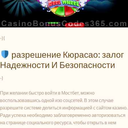
-} {
разрешение Кюрасао: залог
Надежности И Безопасности
-}
При желании быстро войти в Мостбет, можно
воспользовавшись одной изо соцсетей. В этом случае
разрешите системе делиться информацией с сайтом казино.
Ради успеха необходимо заблаговременно авторизоваться
на странице социального ресурса, чтобы открыть в нем