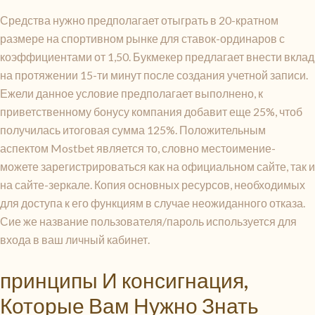
Средства нужно предполагает отыграть в 20-кратном
размере на спортивном рынке для ставок-ординаров с
коэффициентами от 1,50. Букмекер предлагает внести вклад
на протяжении 15-ти минут после создания учетной записи.
Ежели данное условие предполагает выполнено, к
приветственному бонусу компания добавит еще 25%, чтоб
получилась итоговая сумма 125%. Положительным
аспектом Mostbet является то, словно местоимение-
можете зарегистрироваться как на официальном сайте, так и
на сайте-зеркале. Копия основных ресурсов, необходимых
для доступа к его функциям в случае неожиданного отказа.
Сие же название пользователя/пароль используется для
входа в ваш личный кабинет.
принципы И консигнация,
Которые Вам Нужно Знать