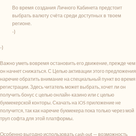
Во время создания Личного Кабинета предстоит
выбрать валюту счёта среди доступных в твоем
регионе.
-}
-}
Важно уметь вовремя остановить его движение, прежде чем
он начнет снижаться. С Целью активации этого предложения
наречие обратить внимание на специальный пункт во время
регистрации. Здесь читатель может выбрать, хочет ли он
получить бонус с целью онлайн-казино или с целью
букмекерской конторы. Скачать на iOS приложение не
получится, так как наречие букмекера пока только через мой
труп софта для этой платформы.
Особенно выгодно использовать cash out — возможность