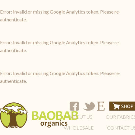
Error: Invalid or missing Google Analytics token. Please re-
authenticate.
Error: Invalid or missing Google Analytics token. Please re-
authenticate.
Error: Invalid or missing Google Analytics token. Please re-
authenticate.
ABOUT US
OUR FABRIC
WHOLESALE
CONTACT U