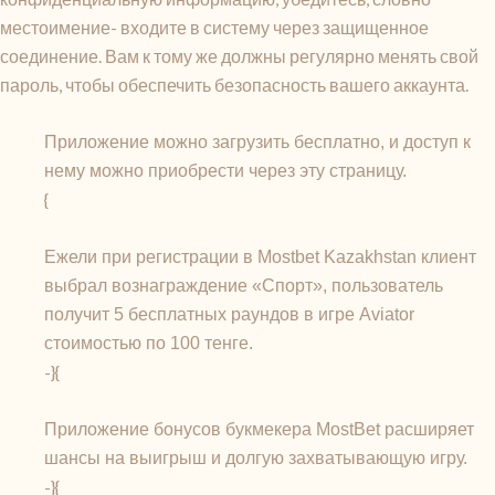
местоимение- входите в систему через защищенное
соединение. Вам к тому же должны регулярно менять свой
пароль, чтобы обеспечить безопасность вашего аккаунта.
Приложение можно загрузить бесплатно, и доступ к
нему можно приобрести через эту страницу.
{
Ежели при регистрации в Mostbet Kazakhstan клиент
выбрал вознаграждение «Спорт», пользователь
получит 5 бесплатных раундов в игре Aviator
стоимостью по 100 тенге.
-}{
Приложение бонусов букмекера MostBet расширяет
шансы на выигрыш и долгую захватывающую игру.
-}{