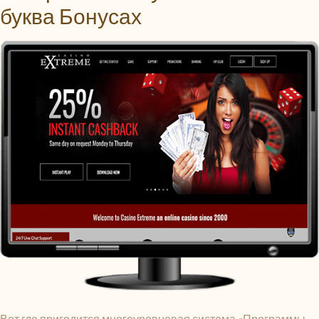
буква Бонусах
Вот где пригодится многоуровневая система «Программы