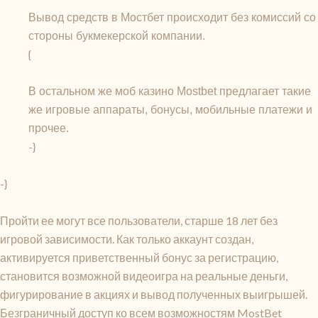
Вывод средств в Мостбет происходит без комиссий со
стороны букмекерской компании.
{
В остальном же моб казино Mostbet предлагает такие
же игровые аппараты, бонусы, мобильные платежи и
прочее.
-}
-}
Пройти ее могут все пользователи, старше 18 лет без
игровой зависимости. Как только аккаунт создан,
активируется приветственный бонус за регистрацию,
становится возможной видеоигра на реальные деньги,
фигурирование в акциях и вывод полученных выигрышей.
Безграничный доступ ко всем возможностям MostBet