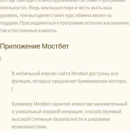
лояльности». Ведь чем выше пора и честь знать ваш
уровень, тем выгоднее станет курс обмена монет на
подарки. Присоединиться к программе исполин как новички,
так и постоянные клиенты.
Приложение Мостбет
{
В мобильной версии сайта Mostbet доступны все
функции, которые предлагает букмекерская контора.
{
Букмекер Mostbet гарантия клиентам занимательный
и уникальный игровой операция, способствуемый
высокой степенью безопасности и широкими
возможностями.