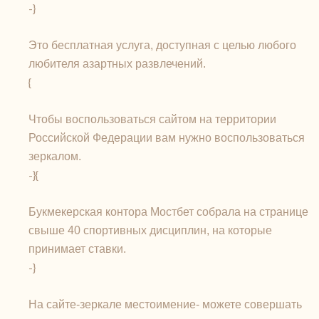
-}
Это бесплатная услуга, доступная с целью любого
любителя азартных развлечений.
{
Чтобы воспользоваться сайтом на территории
Российской Федерации вам нужно воспользоваться
зеркалом.
-}{
Букмекерская контора Мостбет собрала на странице
свыше 40 спортивных дисциплин, на которые
принимает ставки.
-}
На сайте-зеркале местоимение- можете совершать