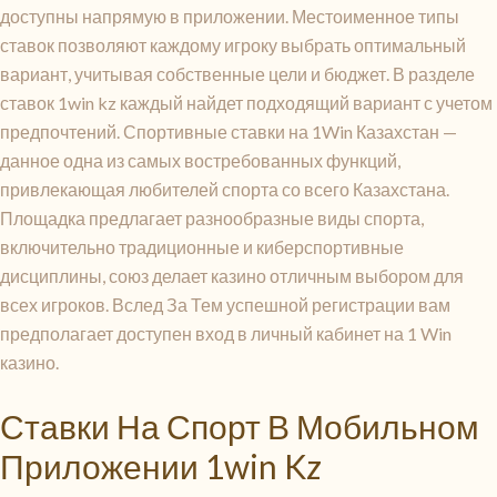
доступны напрямую в приложении. Местоименное типы
ставок позволяют каждому игроку выбрать оптимальный
вариант, учитывая собственные цели и бюджет. В разделе
ставок 1win kz каждый найдет подходящий вариант с учетом
предпочтений. Спортивные ставки на 1Win Казахстан —
данное одна из самых востребованных функций,
привлекающая любителей спорта со всего Казахстана.
Площадка предлагает разнообразные виды спорта,
включительно традиционные и киберспортивные
дисциплины, союз делает казино отличным выбором для
всех игроков. Вслед За Тем успешной регистрации вам
предполагает доступен вход в личный кабинет на 1 Win
казино.
Ставки На Спорт В Мобильном
Приложении 1win Kz