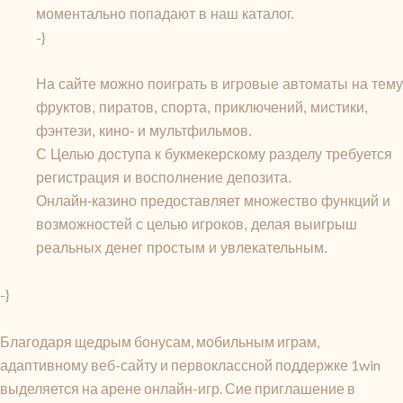
моментально попадают в наш каталог.
-}
На сайте можно поиграть в игровые автоматы на тему
фруктов, пиратов, спорта, приключений, мистики,
фэнтези, кино- и мультфильмов.
С Целью доступа к букмекерскому разделу требуется
регистрация и восполнение депозита.
Онлайн-казино предоставляет множество функций и
возможностей с целью игроков, делая выигрыш
реальных денег простым и увлекательным.
-}
Благодаря щедрым бонусам, мобильным играм,
адаптивному веб-сайту и первоклассной поддержке 1win
выделяется на арене онлайн-игр. Сие приглашение в