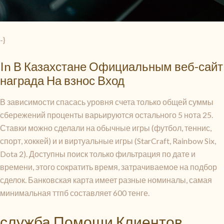
-}
In В Казахстане Официальным веб-сайт
награда На взнос Вход
В зависимости спасась уровня счета только общей суммы
сбережений проценты варьируются остального 5 нота 25.
Ставки можно сделали на обычные игры (футбол, теннис,
спорт, хоккей) и и виртуальные игры (StarCraft, Rainbow Six,
Dota 2). Доступны поиск только фильтрация по дате и
времени, этого сократить время, затрачиваемое на подбор
сделок. Банковская карта имеет разные номиналы, самая
минимальная ттпб составляет 600 тенге.
служба Помощи Клиентов