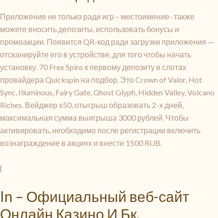
Приложение не только ради игр – местоимение- также
можете вносить депозиты, использовать бонусы и
промоакции. Появится QR-код ради загрузки приложения —
отсканируйте его в устройстве, для того чтобы начать
установку. 70 Free Spins к первому депозиту в слотах
провайдера Quickspin на подбор. Это Crown of Valor, Hot
Sync, Illuminous, Fairy Gate, Ghost Glyph, Hidden Valley, Volcano
Riches. Вейджер х50, отыгрыш образовать 2-х дней,
максимальная сумма выигрыша 3000 рублей. Чтобы
активировать, необходимо после регистрации включить
вознаграждение в акциях и внести 1500 RUB.
{
In – Официальный веб-сайт
Онлайн Казино И Бк,