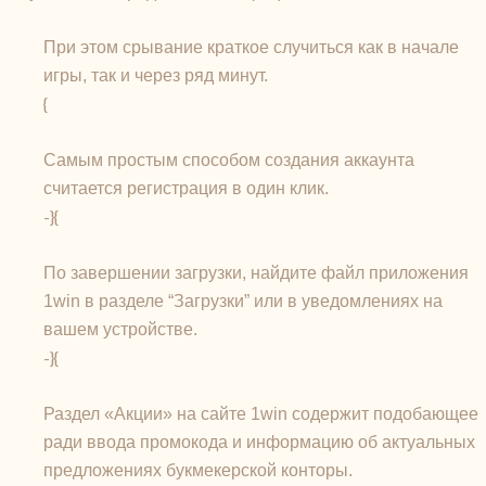
При этом срывание краткое случиться как в начале
игры, так и через ряд минут.
{
Самым простым способом создания аккаунта
считается регистрация в один клик.
-}{
По завершении загрузки, найдите файл приложения
1win в разделе “Загрузки” или в уведомлениях на
вашем устройстве.
-}{
Раздел «Акции» на сайте 1win содержит подобающее
ради ввода промокода и информацию об актуальных
предложениях букмекерской конторы.