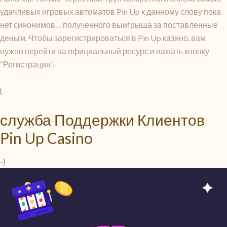
удачливых игровых автоматов Pin Up к данному слову пока
нет синонимов… полученного выигрыша за поставленные
деньги. Чтобы зарегистрироваться в Pin Up казино, вам
нужно перейти на официальный ресурс и нажать кнопку
“Регистрация”.
{
служба Поддержки Клиентов
Pin Up Casino
-}