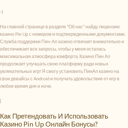
-}
На главной странице в разделе “Об нас” найду лицензию
казино Pin Up с номером и подтвержденными документами.
Служба поддержки Пин-Ап казино отвечает внимательно и
обеспечивает все запросы, чтобы у меня осталась
максимальная атмосфера комфорта. Казино Пин Ап
продолжает улучшать свою платформу ради новых
увлекательных игр! Я смогу установить ПинАп казино на
свои девайсы с Android и получать удовольствие от игр в
любое время дня и ночи.
{
Как Претендовать И Использовать
Казино Pin Up Онлайн Бонусы?