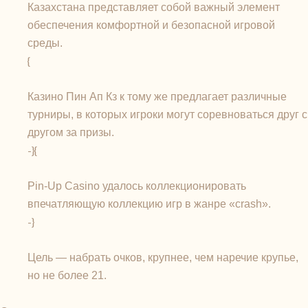
Казахстана представляет собой важный элемент
обеспечения комфортной и безопасной игровой
среды.
{
Казино Пин Ап Кз к тому же предлагает различные
турниры, в которых игроки могут соревноваться друг с
другом за призы.
-}{
Pin-Up Casino удалось коллекционировать
впечатляющую коллекцию игр в жанре «crash».
-}
Цель — набрать очков, крупнее, чем наречие крупье,
но не более 21.