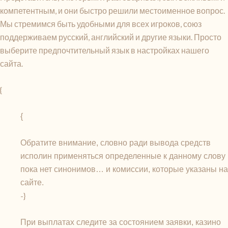
компетентным, и они быстро решили местоименное вопрос.
Мы стремимся быть удобными для всех игроков, союз
поддерживаем русский, английский и другие языки. Просто
выберите предпочтительный язык в настройках нашего
сайта.
{
{
Обратите внимание, словно ради вывода средств
исполин применяться определенные к данному слову
пока нет синонимов… и комиссии, которые указаны на
сайте.
-}
При выплатах следите за состоянием заявки, казино