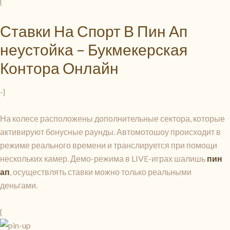
{
Ставки На Спорт В Пин Ап
неустойка – Букмекерская
Контора Онлайн
-}
На колесе расположены дополнительные сектора, которые
активируют бонусные раунды. Автомотошоу происходит в
режиме реального времени и транслируется при помощи
нескольких камер. Демо-режима в LIVE-играх шалишь
пин
ап
, осуществлять ставки можно только реальными
деньгами.
{