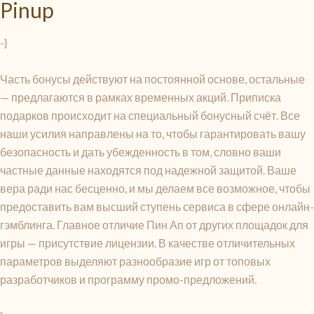
Pinup
-}
Часть бонусы действуют на постоянной основе, остальные
— предлагаются в рамках временных акций. Приписка
подарков происходит на специальный бонусный счёт. Все
наши усилия направлены на то, чтобы гарантировать вашу
безопасность и дать убежденность в том, словно ваши
частные данные находятся под надежной защитой. Ваше
вера ради нас бесценно, и мы делаем все возможное, чтобы
предоставить вам высший ступень сервиса в сфере онлайн-
гэмблинга. Главное отличие Пин Ап от других площадок для
игры — присутствие лицензии. В качестве отличительных
параметров выделяют разнообразие игр от топовых
разработчиков и программу промо-предложений.