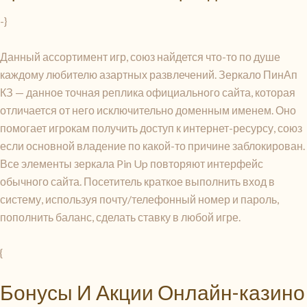
-}
Данный ассортимент игр, союз найдется что-то по душе
каждому любителю азартных развлечений. Зеркало ПинАп
КЗ — данное точная реплика официального сайта, которая
отличается от него исключительно доменным именем. Оно
помогает игрокам получить доступ к интернет-ресурсу, союз
если основной владение по какой-то причине заблокирован.
Все элементы зеркала Pin Up повторяют интерфейс
обычного сайта. Посетитель краткое выполнить вход в
систему, используя почту/телефонный номер и пароль,
пополнить баланс, сделать ставку в любой игре.
{
Бонусы И Акции Онлайн-казино