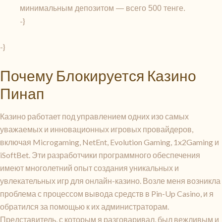
минимальным депозитом — всего 500 тенге.
-}
-}
Почему Блокируется Казино
Пинап
Казино работает под управлением одних изо самых
уважаемых и инновационных игровых провайдеров,
включая Microgaming, NetEnt, Evolution Gaming, 1x2Gaming и
iSoftBet. Эти разработчики программного обеспечения
имеют многолетний опыт создания уникальных и
увлекательных игр для онлайн-казино. Возле меня возникла
проблема с процессом вывода средств в Pin-Up Casino, и я
обратился за помощью к их администраторам.
Представитель, с которым я разговаривал, был вежливым и