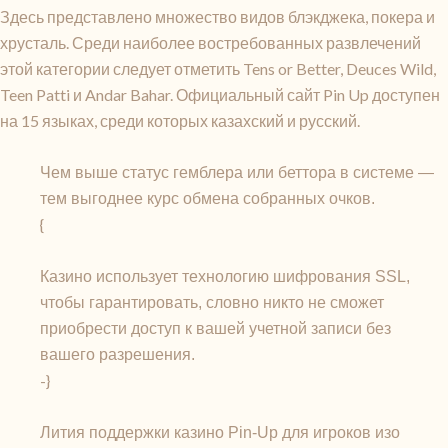
Здесь представлено множество видов блэкджека, покера и
хрусталь. Среди наиболее востребованных развлечений
этой категории следует отметить Tens or Better, Deuces Wild,
Teen Patti и Andar Bahar. Официальный сайт Pin Up доступен
на 15 языках, среди которых казахский и русский.
Чем выше статус гемблера или беттора в системе —
тем выгоднее курс обмена собранных очков.
{
Казино использует технологию шифрования SSL,
чтобы гарантировать, словно никто не сможет
приобрести доступ к вашей учетной записи без
вашего разрешения.
-}
Лития поддержки казино Pin-Up для игроков изо