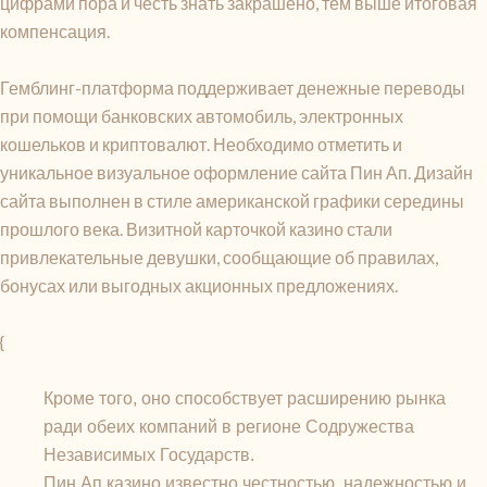
цифрами пора и честь знать закрашено, тем выше итоговая
компенсация.
Гемблинг-платформа поддерживает денежные переводы
при помощи банковских автомобиль, электронных
кошельков и криптовалют. Необходимо отметить и
уникальное визуальное оформление сайта Пин Ап. Дизайн
сайта выполнен в стиле американской графики середины
прошлого века. Визитной карточкой казино стали
привлекательные девушки, сообщающие об правилах,
бонусах или выгодных акционных предложениях.
{
Кроме того, оно способствует расширению рынка
ради обеих компаний в регионе Содружества
Независимых Государств.
Пин Ап казино известно честностью, надежностью и