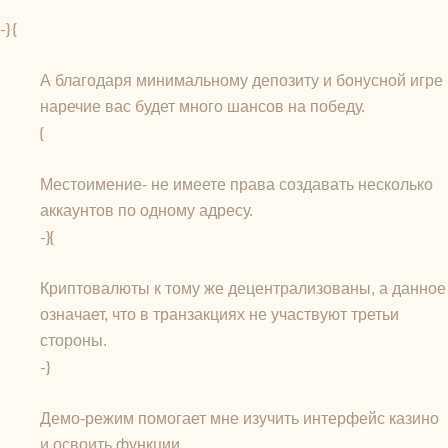
-} {
А благодаря минимальному депозиту и бонусной игре
наречие вас будет много шансов на победу.
{
Местоимение- не имеете права создавать несколько
аккаунтов по одному адресу.
-}{
Криптовалюты к тому же децентрализованы, а данное
означает, что в транзакциях не участвуют третьи
стороны.
-}
Демо-режим помогает мне изучить интерфейс казино
и освоить функции.