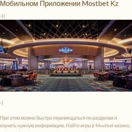
Мобильном Приложении Mostbet Kz
-} {
-}
При этом можно быстро перемещаться по разделам и
изучать нужную информацию. Найти игры в Mostbet казино,