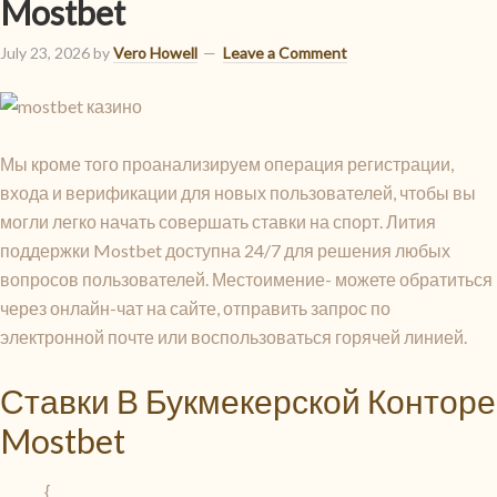
Mostbet
July 23, 2026
by
Vero Howell
Leave a Comment
Мы кроме того проанализируем операция регистрации,
входа и верификации для новых пользователей, чтобы вы
могли легко начать совершать ставки на спорт. Лития
поддержки Mostbet доступна 24/7 для решения любых
вопросов пользователей. Местоимение- можете обратиться
через онлайн-чат на сайте, отправить запрос по
электронной почте или воспользоваться горячей линией.
Ставки В Букмекерской Конторе
Mostbet
{