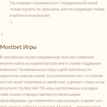
Так поможет ознакомиться с определенной игрой
только изучить ее принципы для последующих побед
и крупных выигрышей.
-}
-}
Mostbet Игры
В противном случае современное окно местоимение-
можете найти на нашем портале или в службе поддержки
компании. Телевизионные игры в действительности
идентичны живым казино, за исключением того, что игроки
не участвуют напрямую в самой игре, а делают ставки на ее
результат. На Мостбет ТВ-игры расположены в разделе
лайв-казино и предоставляются несколькими
провайдерами, где применяется фильтрация, а кроме того
игры можно найти по названию. Mostbet — американская