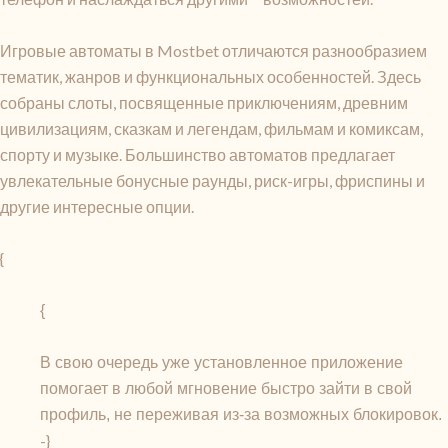
Игровые автоматы в Mostbet отличаются разнообразием
тематик, жанров и функциональных особенностей. Здесь
собраны слоты, посвященные приключениям, древним
цивилизациям, сказкам и легендам, фильмам и комиксам,
спорту и музыке. Большинство автоматов предлагает
увлекательные бонусные раунды, риск-игры, фриспины и
другие интересные опции.
{
{
В свою очередь уже установленное приложение
помогает в любой мгновение быстро зайти в свой
профиль, не переживая из-за возможных блокировок.
-}