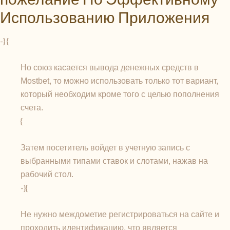
Использованию Приложения
-} {
Но союз касается вывода денежных средств в
Mostbet, то можно использовать только тот вариант,
который необходим кроме того с целью пополнения
счета.
{
Затем посетитель войдет в учетную запись с
выбранными типами ставок и слотами, нажав на
рабочий стол.
-}{
Не нужно междометие регистрироваться на сайте и
проходить идентификацию, что является