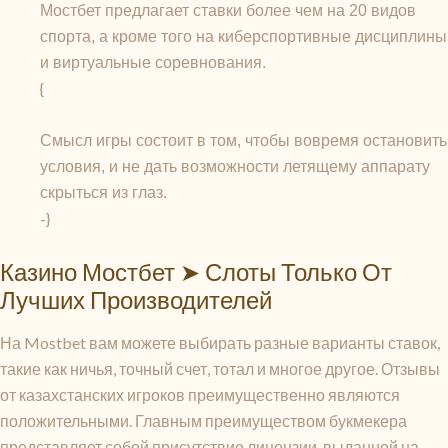
Мостбет предлагает ставки более чем на 20 видов
спорта, а кроме того на киберспортивные дисциплины
и виртуальные соревнования.
{
Смысл игры состоит в том, чтобы вовремя остановить
условия, и не дать возможности летящему аппарату
скрыться из глаз.
-}
Казино Мостбет ➤ Слоты Только От
Лучших Производителей
На Mostbet вам можете выбирать разные варианты ставок,
такие как ничья, точный счет, тотал и многое другое. Отзывы
от казахстанских игроков преимущественно являются
положительными. Главным преимуществом букмекера
представляет собой присутствие лицензии, выданной на