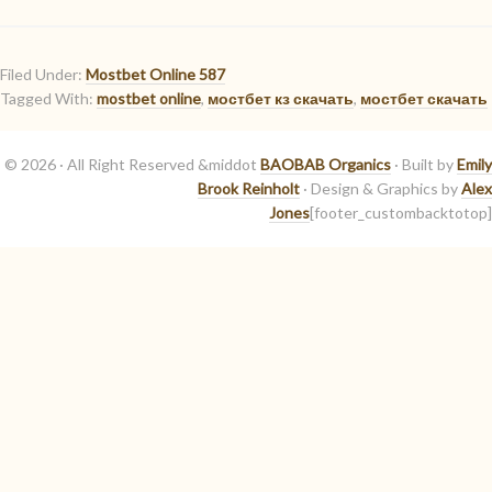
Filed Under:
Mostbet Online 587
Tagged With:
mostbet online
,
мостбет кз скачать
,
мостбет скачать
© 2026 · All Right Reserved &middot
BAOBAB Organics
· Built by
Emily
Brook Reinholt
· Design & Graphics by
Alex
Jones
[footer_custombacktotop]