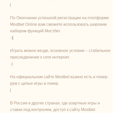
{
По Окончании успешной регистрации на платформе
Mostbet Online вам сможете использовать широким
набором функций Мостбет.
-}{
Играть можно везде, основное условие – стабильное
присоединение к сети интернет.
-}
На официальном сайте Mostbet казино есть и покер-
рум с целью игры в покер.
{
В России и других странах, где азартные игры и
ставки под контролем, доступ к сайту Mostbet