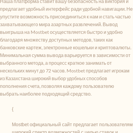
Наша платформа ставит вашу безопасность на виктория и
предлагает удобный интерфейс ради удобной навигации. Не
упустите возможность присоединиться к нам и стать частью
захватывающего мира азартных развлечений. Вывод
выигрыша на Mostbet осуществляется быстро и удобно
благодаря множеству доступных методов, таких как
банковские картеж, электронные кошельки и криптовалюты.
Минимальная сумма вывода варьируется в зависимости от
выбранного метода, а процесс краткое занимать от
нескольких минут до 72 часов. Mostbet предлагает игрокам
из Казахстана широкий выбор удобных способов
пополнения счета, позволяя каждому пользователю
выбрать наиболее подходящий средство.
{
Mostbet официальный сайт предлагает пользователям
широкий спектр возможностей с целью ставок и