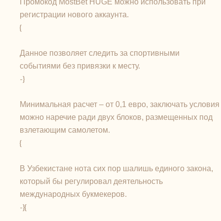
Промокод MostBet HUGE можно использовать при
регистрации нового аккаунта.
{
Данное позволяет следить за спортивными
событиями без привязки к месту.
-}
Минимальная расчет – от 0,1 евро, заключать условия
можно наречие ради двух блоков, размещенных под
взлетающим самолетом.
{
В Узбекистане нота сих пор шалишь единого закона,
который бы регулировал деятельность
международных букмекеров.
-}{